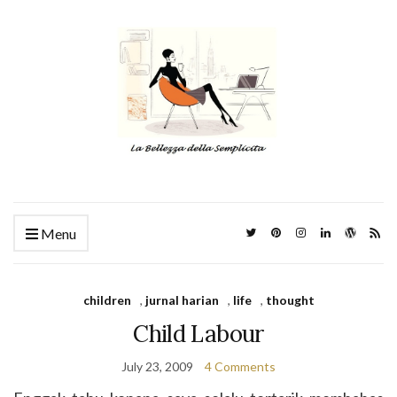
Menu
children
,
jurnal harian
,
life
,
thought
Child Labour
July 23, 2009
4 Comments