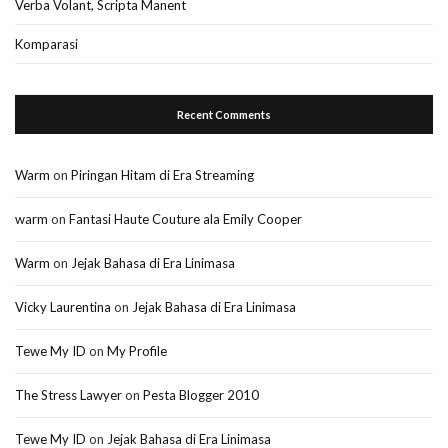
Verba Volant, Scripta Manent
Komparasi
Recent Comments
Warm
on
Piringan Hitam di Era Streaming
warm
on
Fantasi Haute Couture ala Emily Cooper
Warm
on
Jejak Bahasa di Era Linimasa
Vicky Laurentina
on
Jejak Bahasa di Era Linimasa
Tewe My ID
on
My Profile
The Stress Lawyer
on
Pesta Blogger 2010
Tewe My ID
on
Jejak Bahasa di Era Linimasa