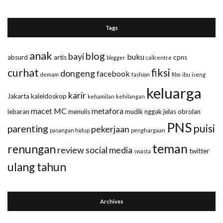
Tags
anak
blog
bayi
buku
absurd
artis
cpns
blogger
callcentre
curhat
fiksi
dongeng
facebook
demam
fashion
film
ibu
iseng
keluarga
karir
Jakarta
kaleidoskop
kehamilan
kehilangan
macet
MC
metafora
lebaran
menulis
mudik
nggak jelas
obrolan
PNS
puisi
parenting
pekerjaan
pasangan hidup
penghargaan
teman
renungan
review
social media
twitter
swasta
ulang tahun
Archives