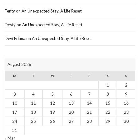
Fenty
on
An Unexpected Stay, A Life Reset
Desty
on
An Unexpected Stay, A Life Reset
Devi Eriana
on
An Unexpected Stay, A Life Reset
August 2026
M
T
W
T
F
S
S
1
2
3
4
5
6
7
8
9
10
11
12
13
14
15
16
17
18
19
20
21
22
23
24
25
26
27
28
29
30
31
« Mar