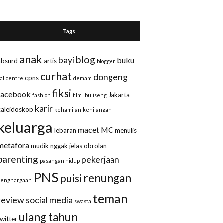
Tags
anak
blog
bayi
buku
absurd
artis
blogger
curhat
dongeng
cpns
callcentre
demam
fiksi
facebook
Jakarta
fashion
film
ibu
iseng
karir
kaleidoskop
kehamilan
kehilangan
keluarga
macet
MC
lebaran
menulis
metafora
mudik
nggak jelas
obrolan
parenting
pekerjaan
pasangan hidup
PNS
renungan
puisi
penghargaan
teman
review
social media
swasta
ulang tahun
twitter