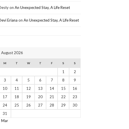
Desty
on
An Unexpected Stay, A Life Reset
Devi Eriana
on
An Unexpected Stay, A Life Reset
August 2026
M
T
W
T
F
S
S
1
2
3
4
5
6
7
8
9
10
11
12
13
14
15
16
17
18
19
20
21
22
23
24
25
26
27
28
29
30
31
« Mar