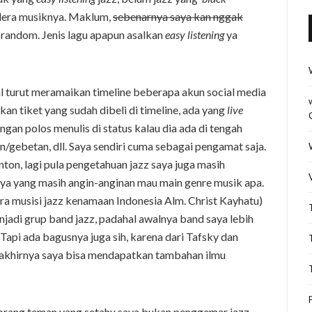
selera musiknya. Maklum,
sebenarnya saya kan nggak
 random. Jenis lagu apapun asalkan
easy listening
ya
al turut meramaikan timeline beberapa akun social media
 tiket yang sudah dibeli di timeline, ada yang
live
engan polos menulis di status kalau dia ada di tengah
/gebetan, dll. Saya sendiri cuma sebagai pengamat saja.
ton, lagi pula pengetahuan jazz saya juga masih
aya yang masih angin-anginan mau main genre musik apa.
tra musisi jazz kenamaan Indonesia Alm. Christ Kayhatu)
jadi grup band jazz, padahal awalnya band saya lebih
 Tapi ada bagusnya juga sih, karena dari Tafsky dan
akhirnya saya bisa mendapatkan tambahan ilmu
orang teman yang setahu saya bukan penggemar jazz