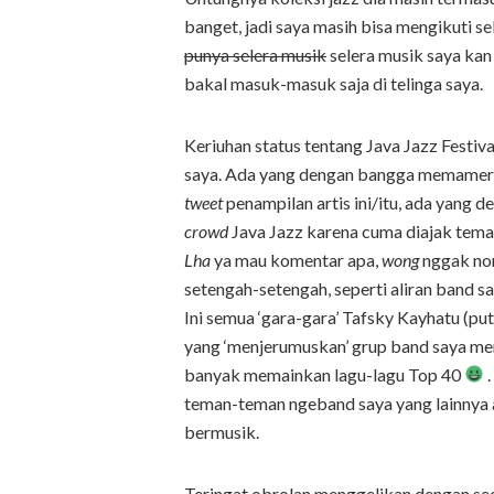
banget, jadi saya masih bisa mengikuti 
punya selera musik
selera musik saya kan
bakal masuk-masuk saja di telinga saya.
Keriuhan status tentang Java Jazz Festiv
saya. Ada yang dengan bangga memamerkan
tweet
penampilan artis ini/itu, ada yang d
crowd
Java Jazz karena cuma diajak teman
Lha
ya mau komentar apa,
wong
nggak non
setengah-setengah, seperti aliran band s
Ini semua ‘gara-gara’ Tafsky Kayhatu (pu
yang ‘menjerumuskan’ grup band saya men
banyak memainkan lagu-lagu Top 40
.
teman-teman ngeband saya yang lainnya 
bermusik.
Teringat obrolan menggelikan dengan se