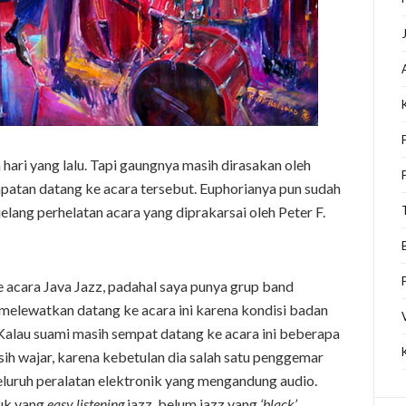
hari yang lalu. Tapi gaungnya masih dirasakan oleh
patan datang ke acara tersebut. Euphorianya pun sudah
lang perhelatan acara yang diprakarsai oleh Peter F.
ke acara Java Jazz, padahal saya punya grup band
aya melewatkan datang ke acara ini karena kondisi badan
 Kalau suami masih sempat datang ke acara ini beberapa
ih wajar, karena kebetulan dia salah satu penggemar
r seluruh peralatan elektronik yang mengandung audio.
suk yang
easy listening
jazz, belum jazz yang
‘black’