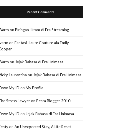
Recent Comments
Warm
on
Piringan Hitam di Era Streaming
warm
on
Fantasi Haute Couture ala Emily
Cooper
Warm
on
Jejak Bahasa di Era Linimasa
Vicky Laurentina
on
Jejak Bahasa di Era Linimasa
Tewe My ID
on
My Profile
The Stress Lawyer
on
Pesta Blogger 2010
Tewe My ID
on
Jejak Bahasa di Era Linimasa
Fenty
on
An Unexpected Stay, A Life Reset