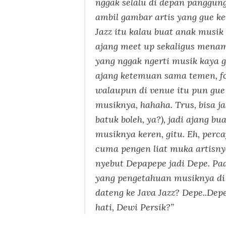
nggak selalu di depan panggung
ambil gambar artis yang gue ke
Jazz itu kalau buat anak musik 
ajang
meet up
sekaligus menam
yang nggak ngerti musik kaya g
ajang ketemuan sama temen, fot
walaupun di venue itu pun gue 
musiknya, hahaha. Trus, bisa j
batuk boleh, ya?), jadi ajang bu
musiknya keren, gitu. Eh, perc
cuma pengen liat muka artisny
nyebut Depapepe jadi Depe. Pa
yang pengetahuan musiknya di
dateng ke Java Jazz? Depe..Depe
hati, Dewi Persik?”