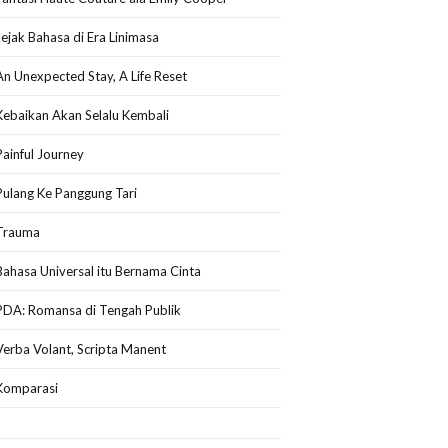
Jejak Bahasa di Era Linimasa
An Unexpected Stay, A Life Reset
Kebaikan Akan Selalu Kembali
Painful Journey
Pulang Ke Panggung Tari
Trauma
Bahasa Universal itu Bernama Cinta
PDA: Romansa di Tengah Publik
Verba Volant, Scripta Manent
Komparasi