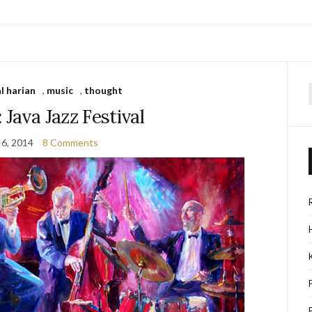
l harian
,
music
,
thought
f
 Java Jazz Festival
 6, 2014
8 Comments