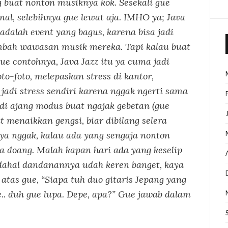
 buat nonton musiknya kok. Sesekali gue
nal, selebihnya gue lewat aja. IMHO ya; Java
adalah event yang bagus, karena bisa jadi
bah wawasan musik mereka. Tapi kalau buat
ue contohnya, Java Jazz itu ya cuma jadi
o-foto, melepaskan stress di kantor,
jadi stress sendiri karena nggak ngerti sama
adi ajang modus buat ngajak gebetan (gue
at menaikkan gengsi, biar dibilang selera
aya nggak, kalau ada yang sengaja nonton
a doang. Malah kapan hari ada yang keselip
dahal dandanannya udah keren banget, kaya
 atas gue,
“Siapa tuh duo gitaris Jepang yang
.. duh gue lupa. Depe, apa?”
Gue jawab dalam