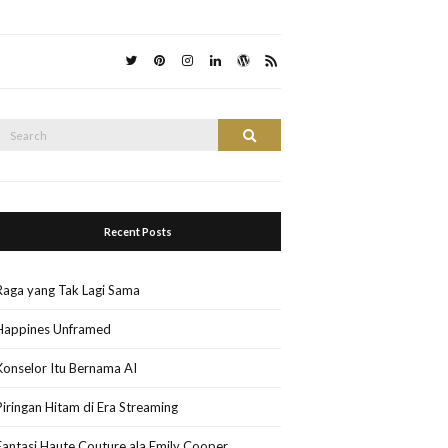
Search
Search
or:
Recent Posts
Raga yang Tak Lagi Sama
Happines Unframed
Konselor Itu Bernama AI
Piringan Hitam di Era Streaming
Fantasi Haute Couture ala Emily Cooper