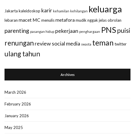
keluarga
karir
Jakarta
kaleidoskop
kehamilan
kehilangan
macet
MC
metafora
lebaran
menulis
mudik
nggak jelas
obrolan
PNS
puisi
parenting
pekerjaan
pasangan hidup
penghargaan
teman
renungan
review
social media
twitter
swasta
ulang tahun
Archives
March 2026
February 2026
January 2026
May 2025