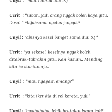
Unyil :
“buat nabrak dia! >:)”
Ucrit :
“sabar.. jadi orang nggak boleh kaya gitu.
Dosa! ” *bijaksana, ngelus jenggot*
Unyil :
“abisnya kesel banget sama dia! X( “
Ucrit :
“ya sekesel-keselnya nggak boleh
ditabrak-tabrakin gitu. Kan kasian.. Mending
kita ke stasiun aja..”
Unyil :
“mau ngapain emang?”
Ucrit :
“kita iket dia di rel kereta, yuk!”
Unyil :
“bwahahaha, lebih brutalan kamu kali!!