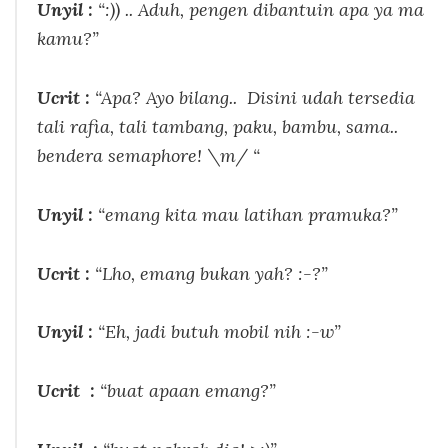
Unyil :
“:)) .. Aduh, pengen dibantuin apa ya ma
kamu?”
Ucrit :
“Apa? Ayo bilang.. Disini udah tersedia
tali rafia, tali tambang, paku, bambu, sama..
bendera semaphore! \m/ “
Unyil :
“emang kita mau latihan pramuka?”
Ucrit :
“Lho, emang bukan yah? :-?”
Unyil :
“Eh, jadi butuh mobil nih :-w”
Ucrit :
“buat apaan emang?”