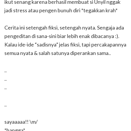
ikut senang karena berhasil membuat si Unyil nggak
jadi stress atau pengen bunuh diri *tegakkan krah*
Cerita ini setengah fiksi, setengah nyata. Sengaja ada
pengeditan di sana-sini biar lebih enak dibacanya :).
Kalau ide-ide “sadisnya” jelas fiksi, tapi percakapannya
semua nyata & salah satunya diperankan sama..
..
..
..
..
sayaaaaa!! \m/
*bangga*