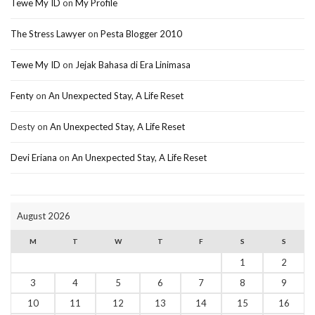
Tewe My ID
on
My Profile
The Stress Lawyer
on
Pesta Blogger 2010
Tewe My ID
on
Jejak Bahasa di Era Linimasa
Fenty
on
An Unexpected Stay, A Life Reset
Desty
on
An Unexpected Stay, A Life Reset
Devi Eriana
on
An Unexpected Stay, A Life Reset
August 2026
M
T
W
T
F
S
S
1
2
3
4
5
6
7
8
9
10
11
12
13
14
15
16