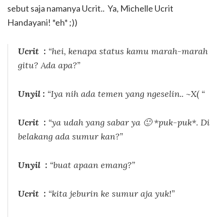
sebut saja namanya Ucrit.. Ya, Michelle Ucrit
Handayani! *eh* ;))
Ucrit :
“hei, kenapa status kamu marah-marah
gitu? Ada apa?”
Unyil :
“Iya nih ada temen yang ngeselin.. ~X( “
Ucrit :
“ya udah yang sabar ya 🙂 *puk-puk*. Di
belakang ada sumur kan?”
Unyil :
“buat apaan emang?”
Ucrit :
“kita jeburin ke sumur aja yuk!”