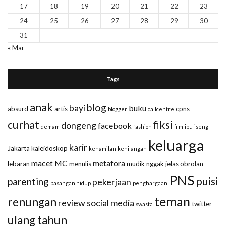
17
18
19
20
21
22
23
24
25
26
27
28
29
30
31
« Mar
Tags
anak
blog
bayi
buku
absurd
artis
cpns
blogger
callcentre
curhat
fiksi
dongeng
facebook
demam
fashion
film
ibu
iseng
keluarga
karir
Jakarta
kaleidoskop
kehamilan
kehilangan
macet
MC
metafora
lebaran
menulis
mudik
nggak jelas
obrolan
PNS
puisi
parenting
pekerjaan
pasangan hidup
penghargaan
teman
renungan
review
social media
twitter
swasta
ulang tahun