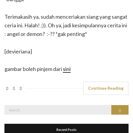
Terimakasih ya, sudah menceriakan siang yang sangat
ceria ini. Halah! ;)). Oh ya, jadi kesimpulannya cerita ini
: angel or demon? :-?? *gak penting*
[devieriana]
gambar boleh pinjem dari
sini
Continue Reading
Search
Search
for:
Recent Posts