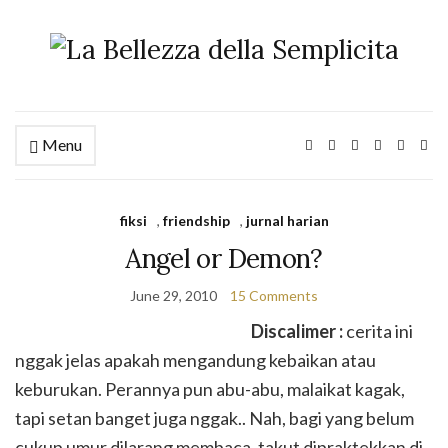
Menu
fiksi
,
friendship
,
jurnal harian
Angel or Demon?
June 29, 2010
15 Comments
Discalimer :
cerita ini
nggak jelas apakah mengandung kebaikan atau
keburukan. Perannya pun abu-abu, malaikat kagak,
tapi setan banget juga nggak.. Nah, bagi yang belum
cukup umur dilarang membaca, takut dipraktekkan di