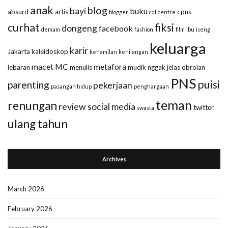
anak
blog
bayi
buku
absurd
artis
cpns
blogger
callcentre
curhat
fiksi
dongeng
facebook
demam
fashion
film
ibu
iseng
keluarga
karir
Jakarta
kaleidoskop
kehamilan
kehilangan
macet
MC
metafora
lebaran
menulis
mudik
nggak jelas
obrolan
PNS
puisi
parenting
pekerjaan
pasangan hidup
penghargaan
teman
renungan
review
social media
twitter
swasta
ulang tahun
Archives
March 2026
February 2026