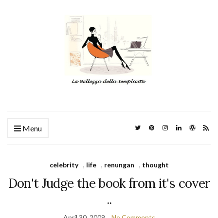
Menu
celebrity
,
life
,
renungan
,
thought
Don't Judge the book from it's cover
..
April 30, 2009
No Comments