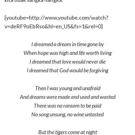
[youtube=http://www.youtube.com/watch?
v=deRF9oEbRso&hl=en_US&fs=1&rel=0]
I dreamed a dream in time gone by
When hope was high and life worth living
I dreamed that love would never die
I dreamed that God would be forgiving
Then I was young and unafraid
And dreams were made and used and wasted
There was no ransom to be paid
No song unsung, no wine untasted
But the tigers come at night