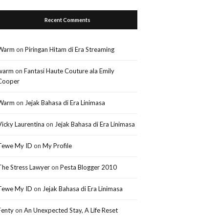
Recent Comments
Warm
on
Piringan Hitam di Era Streaming
warm
on
Fantasi Haute Couture ala Emily
Cooper
Warm
on
Jejak Bahasa di Era Linimasa
Vicky Laurentina
on
Jejak Bahasa di Era Linimasa
Tewe My ID
on
My Profile
The Stress Lawyer
on
Pesta Blogger 2010
Tewe My ID
on
Jejak Bahasa di Era Linimasa
Fenty
on
An Unexpected Stay, A Life Reset