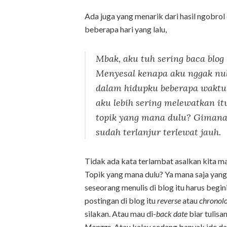
Ada juga yang menarik dari hasil ngobro
beberapa hari yang lalu,
Mbak, aku tuh sering baca blog
Menyesal kenapa aku nggak nuli
dalam hidupku beberapa waktu i
aku lebih sering melewatkan it
topik yang mana dulu? Gimana
sudah terlanjur terlewat jauh.
Tidak ada kata terlambat asalkan kita ma
Topik yang mana dulu? Ya mana saja yang
seseorang menulis di blog itu harus beg
postingan di blog itu
reverse
atau
chronolo
silakan. Atau mau di-
back date
biar tulisa
Monggo
. Atau kalau sedang banyak ide da