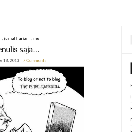
,
jurnal harian
,
me
f
nulis saja…
r 18, 2013
7 Comments