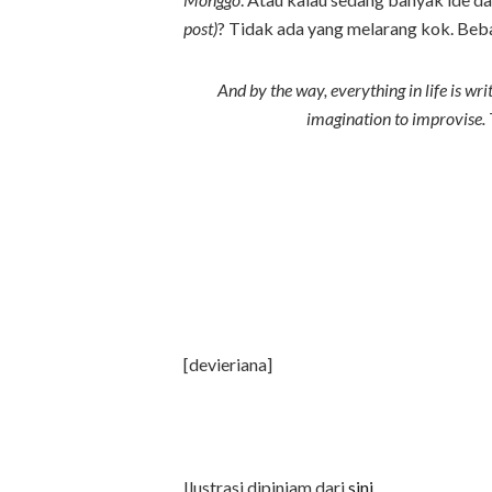
post)
? Tidak ada yang melarang kok. Beb
And by the way, everything in life is wri
imagination to improvise. 
[devieriana]
Ilustrasi dipinjam dari
sini