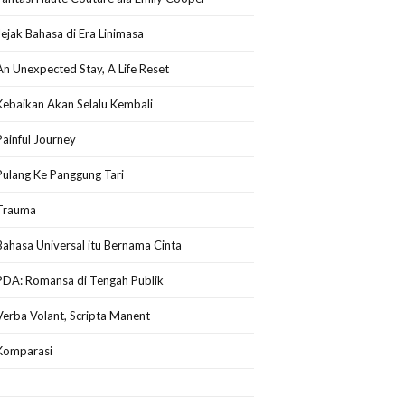
Jejak Bahasa di Era Linimasa
An Unexpected Stay, A Life Reset
Kebaikan Akan Selalu Kembali
Painful Journey
Pulang Ke Panggung Tari
Trauma
Bahasa Universal itu Bernama Cinta
PDA: Romansa di Tengah Publik
Verba Volant, Scripta Manent
Komparasi