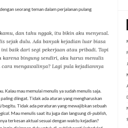
l dengan seorang teman dalam perjalanan pulang
 kamu, dan tahu nggak, itu bikin aku menyesal.
s sejak dulu. Ada banyak kejadian luar biasa
ni baik dari segi pekerjaan atau pribadi. Tapi
u karena bingung sendiri, aku harus menulis
 cara mengawalinya? Lagi pula kejadiannya
u. Kalau mau memulai menulis ya sudah menulis saja.
 paling diingat. Tidak ada aturan yang mengharuskan
ini/begitu. Tidak ada peraturan yang mewajibkan sebuah
gical
. Mau menulis saat itu juga dan langsung di-
publish
,
nnya terkesan aktual sesuai dengan waktu kejadian?
n ingin disimpan dulu untuk di-
publish
nanti
(scheduled