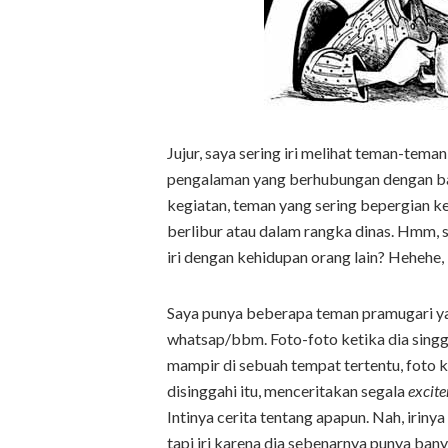
Jujur, saya sering iri melihat teman-tem
pengalaman yang berhubungan dengan ba
kegiatan, teman yang sering bepergian ke 
berlibur atau dalam rangka dinas. Hmm, 
iri dengan kehidupan orang lain? Hehehe,
Saya punya beberapa teman pramugari yan
whatsap/bbm. Foto-foto ketika dia singg
mampir di sebuah tempat tertentu, foto 
disinggahi itu, menceritakan segala
excit
Intinya cerita tentang apapun. Nah, iriny
tapi iri karena dia sebenarnya punya bany