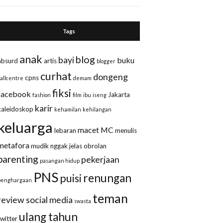
Tags
anak
blog
bayi
buku
absurd
artis
blogger
curhat
dongeng
cpns
callcentre
demam
fiksi
facebook
Jakarta
fashion
film
ibu
iseng
karir
kaleidoskop
kehamilan
kehilangan
keluarga
macet
MC
lebaran
menulis
metafora
mudik
nggak jelas
obrolan
parenting
pekerjaan
pasangan hidup
PNS
renungan
puisi
penghargaan
teman
review
social media
swasta
ulang tahun
twitter