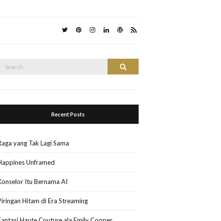
Search
Search
or:
Recent Posts
Raga yang Tak Lagi Sama
Happines Unframed
Konselor Itu Bernama AI
Piringan Hitam di Era Streaming
Fantasi Haute Couture ala Emily Cooper