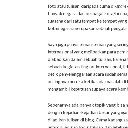
foto atau tulisan, daripada cuma di-
share
banyak negara dan berbagai kota/benua
suasana dari satu tempat ke tempat yang
kota/negara, merupakan sebuah pengala
Saya juga punya teman-teman yang sering
internasional yang melibatkan para pemim
diabadikan dalam sebuah tulisan, karena
sebuah kegiatan tingkat internasional, 
detik penyelenggaraan acara sudah sema
pusingnya mereka ketika ada masalah di
mengambil keputusan supaya acara kemba
Sebenarnya ada banyak topik yang bisa me
dengan kejadian-kejadian besar yang
epi
dijadikan tulisan di blog. Cuma kadang 
untuk dijadikan topik tulisan, dan lebih s