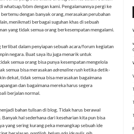
di whatsap/bbm dengan kami. Pengalamannya pergi ke
, bertemu dengan banyak orang, merasakan perubahan
 lain, menikmati berbagai suguhan khas di sebuah
man yang tidak semua orang berkesempatan mengalami.
 terlibat dalam penyiapan sebuah acara/forum kegiatan
pin negara. Buat saya itu juga menarik untuk
 tidak semua orang bisa punya kesempatan mengelola
tidak semua bisa merasakan
adrenaline rush
ketika detik-
kin dekat, tidak semua bisa merasakan bagaimana
 lapangan dan bagaimana mereka harus segera
li berjalan normal.
njadi bahan tulisan di blog. Tidak harus berawal
c
. Banyak hal sederhana dari keseharian kita pun bisa
saya yang sering kurang peka menangkap sebuah ide
ering beralasan,
nantilah, belum ada ide nulis, nih.