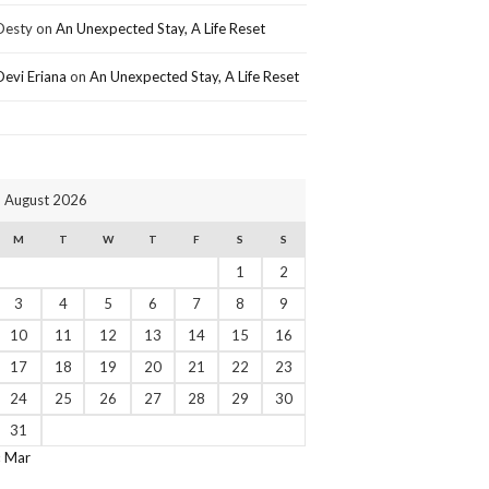
Desty
on
An Unexpected Stay, A Life Reset
Devi Eriana
on
An Unexpected Stay, A Life Reset
August 2026
M
T
W
T
F
S
S
1
2
3
4
5
6
7
8
9
10
11
12
13
14
15
16
17
18
19
20
21
22
23
24
25
26
27
28
29
30
31
« Mar