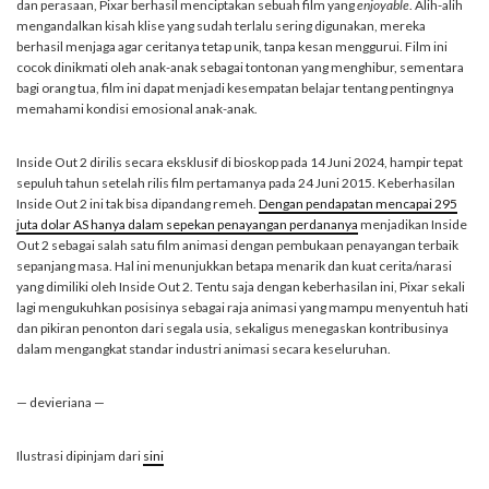
dan perasaan, Pixar berhasil menciptakan sebuah film yang
enjoyable
. Alih-alih
mengandalkan kisah klise yang sudah terlalu sering digunakan, mereka
berhasil menjaga agar ceritanya tetap unik, tanpa kesan menggurui. Film ini
cocok dinikmati oleh anak-anak sebagai tontonan yang menghibur, sementara
bagi orang tua, film ini dapat menjadi kesempatan belajar tentang pentingnya
memahami kondisi emosional anak-anak.
Inside Out 2 dirilis secara eksklusif di bioskop pada 14 Juni 2024, hampir tepat
sepuluh tahun setelah rilis film pertamanya pada 24 Juni 2015. Keberhasilan
Inside Out 2 ini tak bisa dipandang remeh.
Dengan pendapatan mencapai 295
juta dolar AS hanya dalam sepekan penayangan perdananya
menjadikan Inside
Out 2 sebagai salah satu film animasi dengan pembukaan penayangan terbaik
sepanjang masa. Hal ini menunjukkan betapa menarik dan kuat cerita/narasi
yang dimiliki oleh Inside Out 2. Tentu saja dengan keberhasilan ini, Pixar sekali
lagi mengukuhkan posisinya sebagai raja animasi yang mampu menyentuh hati
dan pikiran penonton dari segala usia, sekaligus menegaskan kontribusinya
dalam mengangkat standar industri animasi secara keseluruhan.
— devieriana —
Ilustrasi dipinjam dari
sini