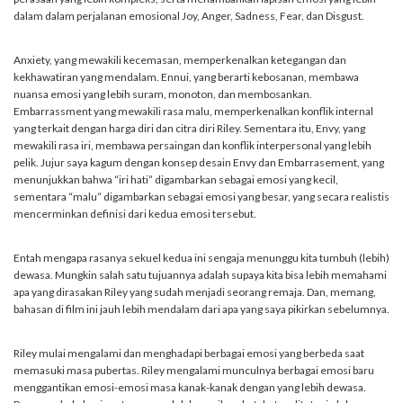
dalam dalam perjalanan emosional Joy, Anger, Sadness, Fear, dan Disgust.
Anxiety, yang mewakili kecemasan, memperkenalkan ketegangan dan
kekhawatiran yang mendalam. Ennui, yang berarti kebosanan, membawa
nuansa emosi yang lebih suram, monoton, dan membosankan.
Embarrassment yang mewakili rasa malu, memperkenalkan konflik internal
yang terkait dengan harga diri dan citra diri Riley. Sementara itu, Envy, yang
mewakili rasa iri, membawa persaingan dan konflik interpersonal yang lebih
pelik. Jujur saya kagum dengan konsep desain Envy dan Embarrasement, yang
menunjukkan bahwa “iri hati” digambarkan sebagai emosi yang kecil,
sementara “malu” digambarkan sebagai emosi yang besar, yang secara realistis
mencerminkan definisi dari kedua emosi tersebut.
Entah mengapa rasanya sekuel kedua ini sengaja menunggu kita tumbuh (lebih)
dewasa. Mungkin salah satu tujuannya adalah supaya kita bisa lebih memahami
apa yang dirasakan Riley yang sudah menjadi seorang remaja. Dan, memang,
bahasan di film ini jauh lebih mendalam dari apa yang saya pikirkan sebelumnya.
Riley mulai mengalami dan menghadapi berbagai emosi yang berbeda saat
memasuki masa pubertas. Riley mengalami munculnya berbagai emosi baru
menggantikan emosi-emosi masa kanak-kanak dengan yang lebih dewasa.