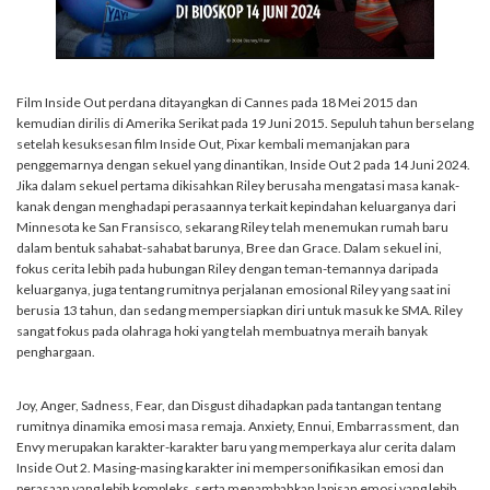
Film Inside Out perdana ditayangkan di Cannes pada 18 Mei 2015 dan
kemudian dirilis di Amerika Serikat pada 19 Juni 2015. Sepuluh tahun berselang
setelah kesuksesan film Inside Out, Pixar kembali memanjakan para
penggemarnya dengan sekuel yang dinantikan, Inside Out 2 pada 14 Juni 2024.
Jika dalam sekuel pertama dikisahkan Riley berusaha mengatasi masa kanak-
kanak dengan menghadapi perasaannya terkait kepindahan keluarganya dari
Minnesota ke San Fransisco, sekarang Riley telah menemukan rumah baru
dalam bentuk sahabat-sahabat barunya, Bree dan Grace. Dalam sekuel ini,
fokus cerita lebih pada hubungan Riley dengan teman-temannya daripada
keluarganya, juga tentang rumitnya perjalanan emosional Riley yang saat ini
berusia 13 tahun, dan sedang mempersiapkan diri untuk masuk ke SMA. Riley
sangat fokus pada olahraga hoki yang telah membuatnya meraih banyak
penghargaan.
Joy, Anger, Sadness, Fear, dan Disgust dihadapkan pada tantangan tentang
rumitnya dinamika emosi masa remaja. Anxiety, Ennui, Embarrassment, dan
Envy merupakan karakter-karakter baru yang memperkaya alur cerita dalam
Inside Out 2. Masing-masing karakter ini mempersonifikasikan emosi dan
perasaan yang lebih kompleks, serta menambahkan lapisan emosi yang lebih