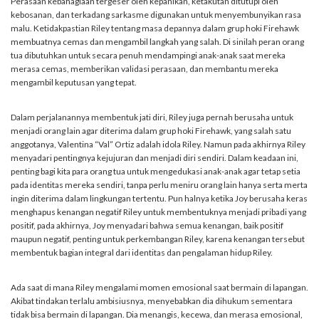
Perasaan kebahagiaan tergeser oleh kepanikan, ketakutan ditutupi oleh
kebosanan, dan terkadang sarkasme digunakan untuk menyembunyikan rasa
malu. Ketidakpastian Riley tentang masa depannya dalam grup hoki Firehawk
membuatnya cemas dan mengambil langkah yang salah. Di sinilah peran orang
tua dibutuhkan untuk secara penuh mendampingi anak-anak saat mereka
merasa cemas, memberikan validasi perasaan, dan membantu mereka
mengambil keputusan yang tepat.
Dalam perjalanannya membentuk jati diri, Riley juga pernah berusaha untuk
menjadi orang lain agar diterima dalam grup hoki Firehawk, yang salah satu
anggotanya, Valentina “Val” Ortiz adalah idola Riley. Namun pada akhirnya Riley
menyadari pentingnya kejujuran dan menjadi diri sendiri. Dalam keadaan ini,
penting bagi kita para orang tua untuk mengedukasi anak-anak agar tetap setia
pada identitas mereka sendiri, tanpa perlu meniru orang lain hanya serta merta
ingin diterima dalam lingkungan tertentu. Pun halnya ketika Joy berusaha keras
menghapus kenangan negatif Riley untuk membentuknya menjadi pribadi yang
positif, pada akhirnya, Joy menyadari bahwa semua kenangan, baik positif
maupun negatif, penting untuk perkembangan Riley, karena kenangan tersebut
membentuk bagian integral dari identitas dan pengalaman hidup Riley.
Ada saat di mana Riley mengalami momen emosional saat bermain di lapangan.
Akibat tindakan terlalu ambisiusnya, menyebabkan dia dihukum sementara
tidak bisa bermain di lapangan. Dia menangis, kecewa, dan merasa emosional,