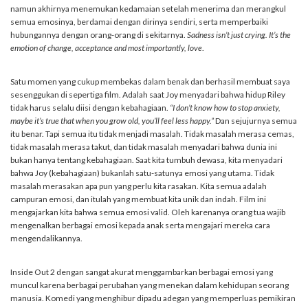
namun akhirnya menemukan kedamaian setelah menerima dan merangkul
semua emosinya, berdamai dengan dirinya sendiri, serta memperbaiki
hubungannya dengan orang-orang di sekitarnya.
Sadness isn’t just crying. It’s the
emotion of change, acceptance and most importantly, love
.
Satu momen yang cukup membekas dalam benak dan berhasil membuat saya
sesenggukan di sepertiga film. Adalah saat Joy menyadari bahwa hidup Riley
tidak harus selalu diisi dengan kebahagiaan.
“I don’t know how to stop anxiety,
maybe it’s true that when you grow old, you’ll feel less happy.”
Dan sejujurnya semua
itu benar. Tapi semua itu tidak menjadi masalah. Tidak masalah merasa cemas,
tidak masalah merasa takut, dan tidak masalah menyadari bahwa dunia ini
bukan hanya tentang kebahagiaan. Saat kita tumbuh dewasa, kita menyadari
bahwa Joy (kebahagiaan) bukanlah satu-satunya emosi yang utama. Tidak
masalah merasakan apa pun yang perlu kita rasakan. Kita semua adalah
campuran emosi, dan itulah yang membuat kita unik dan indah. Film ini
mengajarkan kita bahwa semua emosi valid. Oleh karenanya orang tua wajib
mengenalkan berbagai emosi kepada anak serta mengajari mereka cara
mengendalikannya.
Inside Out 2 dengan sangat akurat menggambarkan berbagai emosi yang
muncul karena berbagai perubahan yang menekan dalam kehidupan seorang
manusia. Komedi yang menghibur dipadu adegan yang memperluas pemikiran