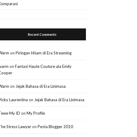
Komparasi
Recent Comments
Warm
on
Piringan Hitam di Era Streaming
warm
on
Fantasi Haute Couture ala Emily
Cooper
Warm
on
Jejak Bahasa di Era Linimasa
Vicky Laurentina
on
Jejak Bahasa di Era Linimasa
Tewe My ID
on
My Profile
The Stress Lawyer
on
Pesta Blogger 2010