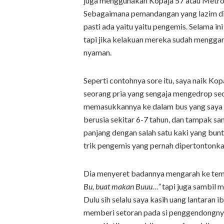
juga menggunakan Kopaja 57 atau Metro
Sebagaimana pemandangan yang lazim diju
pasti ada yaitu yaitu pengemis. Selama i
tapi jika kelakuan mereka sudah mengga
nyaman.
Seperti contohnya sore itu, saya naik Kopa
seorang pria yang sengaja mengedrop se
memasukkannya ke dalam bus yang saya 
berusia sekitar 6-7 tahun, dan tampak s
panjang dengan salah satu kaki yang bun
trik pengemis yang pernah dipertontonka
Dia menyeret badannya mengarah ke tem
Bu, buat makan Buuu…”
tapi juga sambil m
Dulu sih selalu saya kasih uang lantaran i
memberi setoran pada si penggendongnya