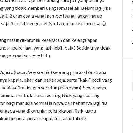
pada mereka. Tapi, berhubung cara penyampaiannya
 yang tidak memberi uang samasekali. Belum lagi jika
da 1-2 orang saja yang memberi uang, jangan harap
saja. Sambil mengomel, iya. Lah, minta kok maksa 😐
g masih dikaruniai kesehatan dan kelengkapan
cari pekerjaan yang jauh lebih baik? Setidaknya tidak
yang memaksa seperti itu.
Vujicic
(baca : Voy-a-chic) seorang pria asal Australia
nya kepala, leher, dan badan saja, serta “kaki” kecil yang
 “kakinya”itu dengan sebutan paha ayam). Seharusnya
peminta-minta, karena seorang Nick yang seorang
or bagi manusia normal lainnya, dan hebatnya lagi dia
mengapa yang dikaruniai kelengkapan fisik justru
hkan berpura-pura mengalami cacat tubuh?