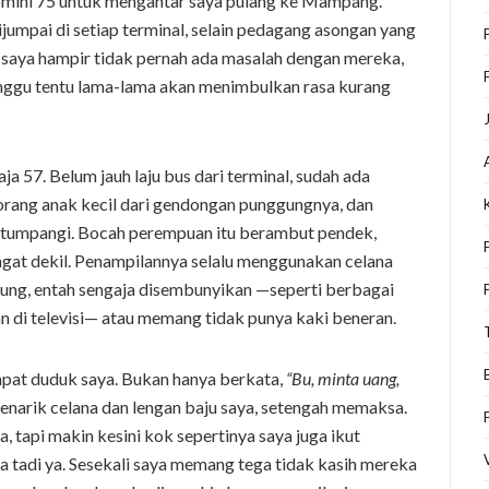
mini 75 untuk mengantar saya pulang ke Mampang.
mpai di setiap terminal, selain pedagang asongan yang
ni saya hampir tidak pernah ada masalah dengan mereka,
nggu tentu lama-lama akan menimbulkan rasa kurang
ja 57. Belum jauh laju bus dari terminal, sudah ada
orang anak kecil dari gendongan punggungnya, dan
tumpangi. Bocah perempuan itu berambut pendek,
angat dekil. Penampilannya selalu menggunakan celana
tung, entah sengaja disembunyikan —seperti berbagai
n di televisi— atau memang tidak punya kaki beneran.
pat duduk saya. Bukan hanya berkata,
“Bu, minta uang,
enarik celana dan lengan baju saya, setengah memaksa.
ba, tapi makin kesini kok sepertinya saya juga ikut
 tadi ya. Sesekali saya memang tega tidak kasih mereka