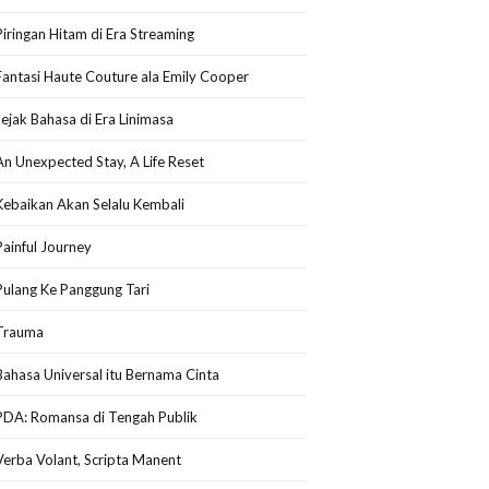
Piringan Hitam di Era Streaming
Fantasi Haute Couture ala Emily Cooper
Jejak Bahasa di Era Linimasa
An Unexpected Stay, A Life Reset
Kebaikan Akan Selalu Kembali
Painful Journey
Pulang Ke Panggung Tari
Trauma
Bahasa Universal itu Bernama Cinta
PDA: Romansa di Tengah Publik
Verba Volant, Scripta Manent