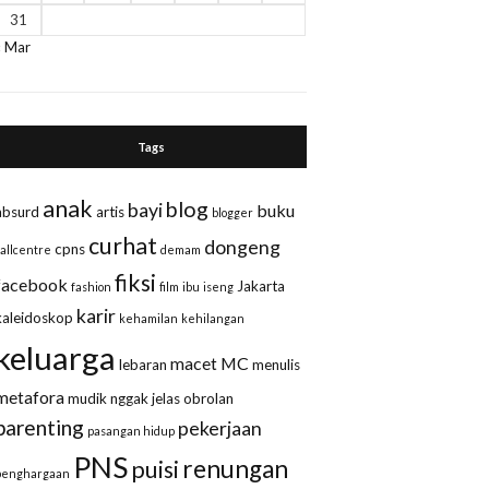
31
« Mar
Tags
anak
blog
bayi
buku
absurd
artis
blogger
curhat
dongeng
cpns
callcentre
demam
fiksi
facebook
Jakarta
fashion
film
ibu
iseng
karir
kaleidoskop
kehamilan
kehilangan
keluarga
macet
MC
lebaran
menulis
metafora
mudik
nggak jelas
obrolan
parenting
pekerjaan
pasangan hidup
PNS
renungan
puisi
penghargaan