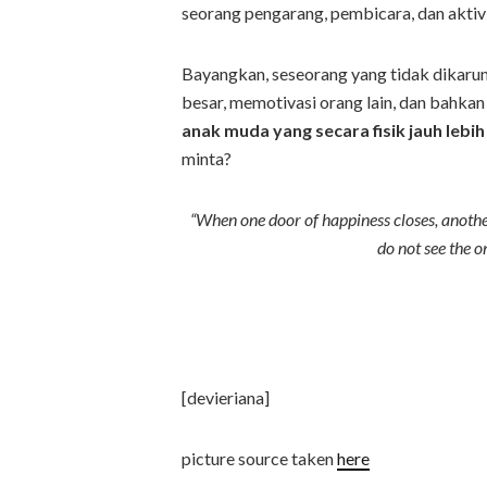
seorang pengarang, pembicara, dan aktivi
Bayangkan, seseorang yang tidak dikaruni
besar, memotivasi orang lain, dan bahka
anak muda yang secara fisik jauh lebi
minta?
“When one door of happiness closes, another
do not see the o
[devieriana]
picture source taken
here