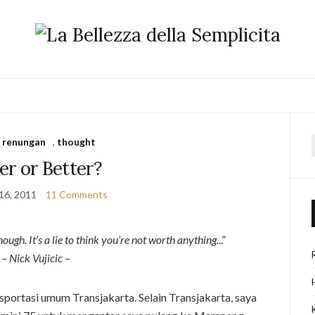
,
renungan
,
thought
f
ter or Better?
16, 2011
11 Comments
enough. It’s a lie to think you’re not worth anything.
..”
– Nick Vujicic –
nsportasi umum Transjakarta. Selain Transjakarta, saya