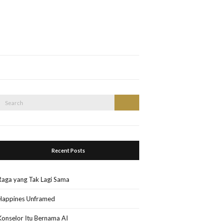
Search
Search
or:
Recent Posts
Raga yang Tak Lagi Sama
Happines Unframed
Konselor Itu Bernama AI