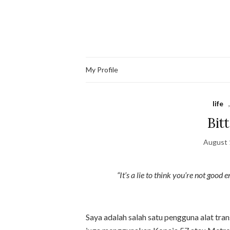
My Profile
life
Bit
August 
“It’s a lie to think you’re not good 
Saya adalah salah satu pengguna alat tra