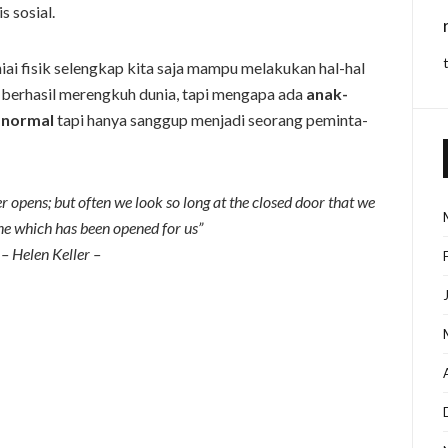
s sosial.
ai fisik selengkap kita saja mampu melakukan hal-hal
n berhasil merengkuh dunia, tapi mengapa ada
anak-
h normal
tapi hanya sanggup menjadi seorang peminta-
 opens; but often we look so long at the closed door that we
ne which has been opened for us”
– Helen Keller –