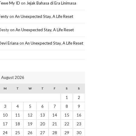
Tewe My ID
on
Jejak Bahasa di Era Linimasa
Fenty
on
An Unexpected Stay, A Life Reset
Desty
on
An Unexpected Stay, A Life Reset
Devi Eriana
on
An Unexpected Stay, A Life Reset
August 2026
M
T
W
T
F
S
S
1
2
3
4
5
6
7
8
9
10
11
12
13
14
15
16
17
18
19
20
21
22
23
24
25
26
27
28
29
30