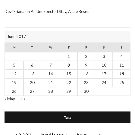
Devi Eriana
on
An Unexpected Stay, A Life Reset
June 2017
M
T
W
T
F
S
S
1
2
3
4
5
6
7
8
9
10
11
12
13
14
15
16
17
18
19
20
21
22
23
24
25
26
27
28
29
30
« May
Jul »
Tags
anak
blog
bayi
buku