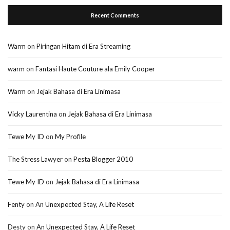
Recent Comments
Warm
on
Piringan Hitam di Era Streaming
warm
on
Fantasi Haute Couture ala Emily Cooper
Warm
on
Jejak Bahasa di Era Linimasa
Vicky Laurentina
on
Jejak Bahasa di Era Linimasa
Tewe My ID
on
My Profile
The Stress Lawyer
on
Pesta Blogger 2010
Tewe My ID
on
Jejak Bahasa di Era Linimasa
Fenty
on
An Unexpected Stay, A Life Reset
Desty
on
An Unexpected Stay, A Life Reset