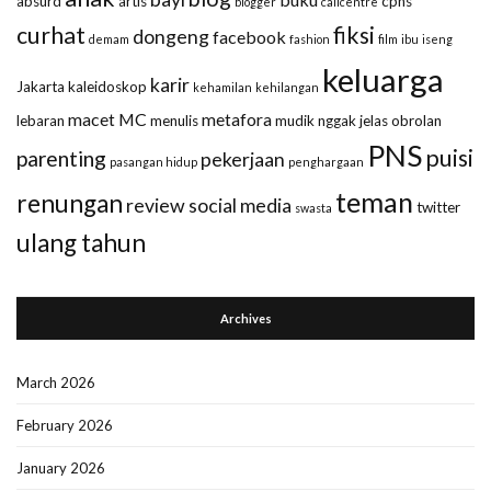
absurd
artis
cpns
blogger
callcentre
curhat
fiksi
dongeng
facebook
demam
fashion
film
ibu
iseng
keluarga
karir
Jakarta
kaleidoskop
kehamilan
kehilangan
macet
MC
metafora
lebaran
menulis
mudik
nggak jelas
obrolan
PNS
puisi
parenting
pekerjaan
pasangan hidup
penghargaan
teman
renungan
review
social media
twitter
swasta
ulang tahun
Archives
March 2026
February 2026
January 2026