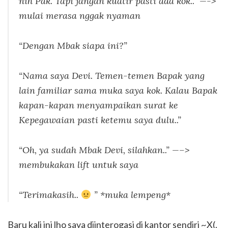
nih Pak. Tapi jangan kuatir pasti ada kok..” —->
mulai merasa nggak nyaman
“Dengan Mbak siapa ini?”
“Nama saya Devi. Temen-temen Bapak yang
lain familiar sama muka saya kok. Kalau Bapak
kapan-kapan menyampaikan surat ke
Kepegawaian pasti ketemu saya dulu..”
“Oh, ya sudah Mbak Devi, silahkan..” —–>
membukakan lift untuk saya
“Terimakasih..
” *muka lempeng*
Baru kali ini lho saya diinterogasi di kantor sendiri ~X(.