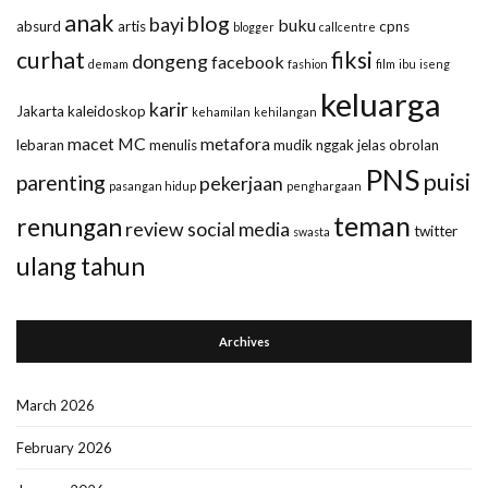
anak
blog
bayi
buku
absurd
artis
cpns
blogger
callcentre
curhat
fiksi
dongeng
facebook
demam
fashion
film
ibu
iseng
keluarga
karir
Jakarta
kaleidoskop
kehamilan
kehilangan
macet
MC
metafora
lebaran
menulis
mudik
nggak jelas
obrolan
PNS
puisi
parenting
pekerjaan
pasangan hidup
penghargaan
teman
renungan
review
social media
twitter
swasta
ulang tahun
Archives
March 2026
February 2026