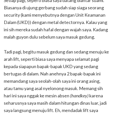
Setiap pagi, seperti biasa saya datang diantar suami.
Biasanya di ujung gerbang sudah siap siaga seorang
security (kami menyebutnya dengan Unit Keamanan
Dalam (UKD)) dengan metal detectornya. Kalau yang
ini sih mereka sudah hafal dengan wajah saya. Kadang
malah guyon dulu sebelum saya masuk gedung.
Tadi pagi, begitu masuk gedung dan sedang menuju ke
arah lift, seperti biasa saya menyapa selamat pagi
kepada siapapun bapak-bapak UKD yang sedang
bertugas di dalam. Nah anehnya 2 bapak-bapak ini
memandang saya seolah-olah saya ini orang asing,
atau tamu yang asal nyelonong masuk. Memang sih
hari ini saya nggak ke mesin absen
(handkey)
karena
seharusnya saya masih dalam hitungan dinas luar, jadi
saya langsung menuju lift. Eh, mendadak lift saya