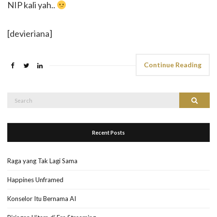
NIP kali yah..
[devieriana]
Continue Reading
Search
Search
for:
Recent Posts
Raga yang Tak Lagi Sama
Happines Unframed
Konselor Itu Bernama AI