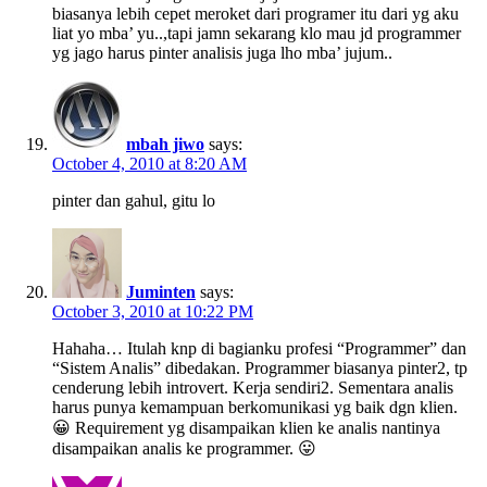
biasanya lebih cepet meroket dari programer itu dari yg aku
liat yo mba’ yu..,tapi jamn sekarang klo mau jd programmer
yg jago harus pinter analisis juga lho mba’ jujum..
mbah jiwo
says:
October 4, 2010 at 8:20 AM
pinter dan gahul, gitu lo
Juminten
says:
October 3, 2010 at 10:22 PM
Hahaha… Itulah knp di bagianku profesi “Programmer” dan
“Sistem Analis” dibedakan. Programmer biasanya pinter2, tp
cenderung lebih introvert. Kerja sendiri2. Sementara analis
harus punya kemampuan berkomunikasi yg baik dgn klien.
😀 Requirement yg disampaikan klien ke analis nantinya
disampaikan analis ke programmer. 😛