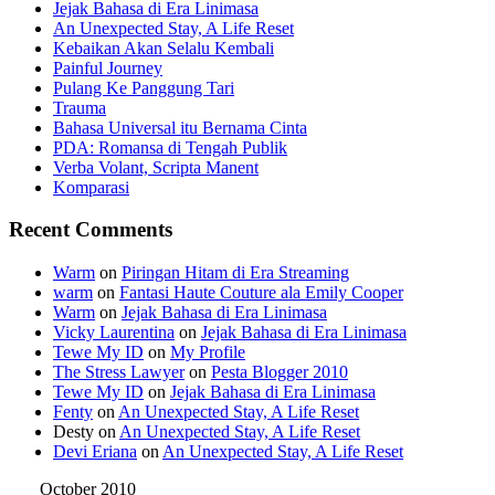
Jejak Bahasa di Era Linimasa
An Unexpected Stay, A Life Reset
Kebaikan Akan Selalu Kembali
Painful Journey
Pulang Ke Panggung Tari
Trauma
Bahasa Universal itu Bernama Cinta
PDA: Romansa di Tengah Publik
Verba Volant, Scripta Manent
Komparasi
Recent Comments
Warm
on
Piringan Hitam di Era Streaming
warm
on
Fantasi Haute Couture ala Emily Cooper
Warm
on
Jejak Bahasa di Era Linimasa
Vicky Laurentina
on
Jejak Bahasa di Era Linimasa
Tewe My ID
on
My Profile
The Stress Lawyer
on
Pesta Blogger 2010
Tewe My ID
on
Jejak Bahasa di Era Linimasa
Fenty
on
An Unexpected Stay, A Life Reset
Desty
on
An Unexpected Stay, A Life Reset
Devi Eriana
on
An Unexpected Stay, A Life Reset
October 2010