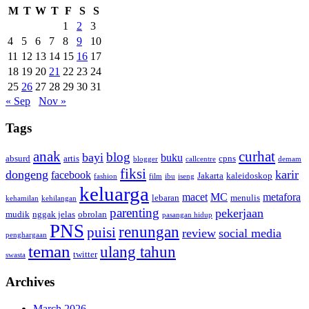
M
T
W
T
F
S
S
1
2
3
4
5
6
7
8
9
10
11
12
13
14
15
16
17
18
19
20
21
22
23
24
25
26
27
28
29
30
31
« Sep
Nov »
Tags
anak
curhat
blog
bayi
buku
absurd
artis
cpns
blogger
callcentre
demam
fiksi
dongeng
karir
facebook
Jakarta
kaleidoskop
fashion
film
ibu
iseng
keluarga
macet
MC
metafora
lebaran
menulis
kehamilan
kehilangan
parenting
pekerjaan
mudik
nggak jelas
obrolan
pasangan hidup
PNS
renungan
puisi
review
social media
penghargaan
teman
ulang tahun
twitter
swasta
Archives
March 2026