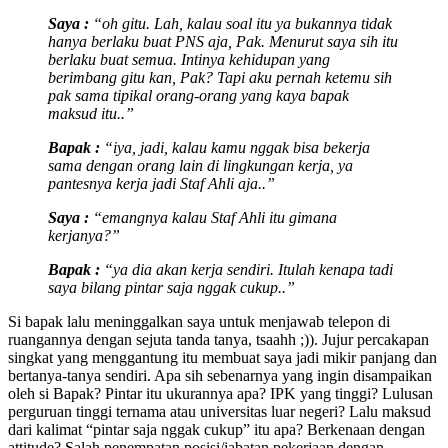
Saya :
“oh gitu. Lah, kalau soal itu ya bukannya tidak
hanya berlaku buat PNS aja, Pak. Menurut saya sih itu
berlaku buat semua. Intinya kehidupan yang
berimbang gitu kan, Pak? Tapi aku pernah ketemu sih
pak sama tipikal orang-orang yang kaya bapak
maksud itu..”
Bapak :
“iya, jadi, kalau kamu nggak bisa bekerja
sama dengan orang lain di lingkungan kerja, ya
pantesnya kerja jadi Staf Ahli aja..”
Saya :
“emangnya kalau Staf Ahli itu gimana
kerjanya?”
Bapak :
“ya dia akan kerja sendiri. Itulah kenapa tadi
saya bilang pintar saja nggak cukup..”
Si bapak lalu meninggalkan saya untuk menjawab telepon di
ruangannya dengan sejuta tanda tanya, tsaahh ;)). Jujur percakapan
singkat yang menggantung itu membuat saya jadi mikir panjang dan
bertanya-tanya sendiri. Apa sih sebenarnya yang ingin disampaikan
oleh si Bapak? Pintar itu ukurannya apa? IPK yang tinggi? Lulusan
perguruan tinggi ternama atau universitas luar negeri? Lalu maksud
dari kalimat “pintar saja nggak cukup” itu apa? Berkenaan dengan
attitude? Salah penempatan posisi/jabatan pekerjaan dengan