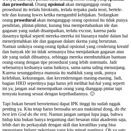
dan prosedural.
Orang
opsional
akan menganggap orang
prosedural itu terlalu birokratis, terlalu terpaku pada teori, bertele-
tele dan kurang luwes ketika mengambil kebijakan. Sedangkan
orang
prosedural
akan menganggap orang opsional itu tidak punya
pendirian, plintat-plintut, kurang bisa mempertahankan ide dan
gagasan yang sudah disampaikan, terlalu excuse, karena pada
dasarnya tipikal seperti mereka-mereka ini biasanya mahir dalam hal
menerjemahkan ide dan gagasan dalam skema yang berurutan.
Namun uniknya orang-orang tipikal opsional yang cenderung kreatif
dan banyak ide ini tidak semuanya bisa menjalankan gagasan atau
ide yang sudah dibuatnya, sehingga mereka membutuhkan bantuan
orang-orang dengan tipe prosedural yang lebih sistematis. Jadi
sebenarnya keduanya sama baiknya, sama-sama saling menunjang.
Karena sesungguhnya manusia itu mahkluk yang unik, punya
kelebihan, kekurangan, dan kecenderungan masing-masing. Jadi,
bagian HRD sepertinya juga harus jeli melihat hal-hal yang seperti
ini ya, jangan asal menempatkan orang yang dianggap pintar tapi
ternyata kurang sesuai dengan kepribadiannya. 🙂
Tapi bukan berarti berorientasi dapat IPK tinggi itu sudah nggak
penting ya. Kita tetap harus berusaha secara maksimal dong,
do the
best lets God do the rest
. Namun jangan sampai lupa juga, bahwa
hidup kita bukan hanya tergantung dari besaran nilai akademis saja,
lebih dari itu perkayalah dengan skill dan kreatifitas yang bisa
menunjang bidang pekerjaan yang kita minati nantinya. Oh ya satu