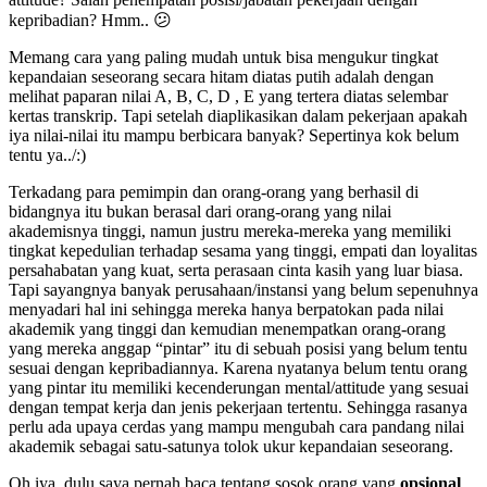
kepribadian? Hmm.. 😕
Memang cara yang paling mudah untuk bisa mengukur tingkat
kepandaian seseorang secara hitam diatas putih adalah dengan
melihat paparan nilai A, B, C, D , E yang tertera diatas selembar
kertas transkrip. Tapi setelah diaplikasikan dalam pekerjaan apakah
iya nilai-nilai itu mampu berbicara banyak? Sepertinya kok belum
tentu ya../:)
Terkadang para pemimpin dan orang-orang yang berhasil di
bidangnya itu bukan berasal dari orang-orang yang nilai
akademisnya tinggi, namun justru mereka-mereka yang memiliki
tingkat kepedulian terhadap sesama yang tinggi, empati dan loyalitas
persahabatan yang kuat, serta perasaan cinta kasih yang luar biasa.
Tapi sayangnya banyak perusahaan/instansi yang belum sepenuhnya
menyadari hal ini sehingga mereka hanya berpatokan pada nilai
akademik yang tinggi dan kemudian menempatkan orang-orang
yang mereka anggap “pintar” itu di sebuah posisi yang belum tentu
sesuai dengan kepribadiannya. Karena nyatanya belum tentu orang
yang pintar itu memiliki kecenderungan mental/attitude yang sesuai
dengan tempat kerja dan jenis pekerjaan tertentu. Sehingga rasanya
perlu ada upaya cerdas yang mampu mengubah cara pandang nilai
akademik sebagai satu-satunya tolok ukur kepandaian seseorang.
Oh iya, dulu saya pernah baca tentang sosok orang yang
opsional