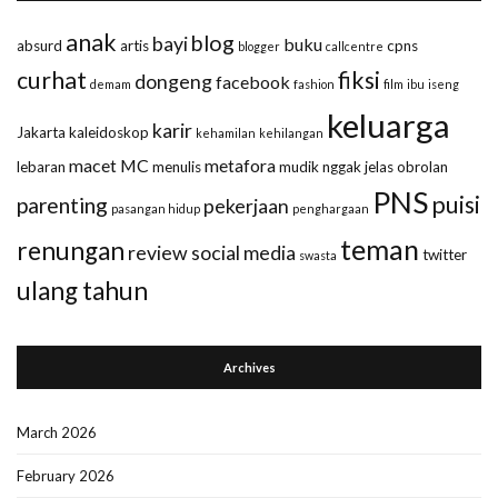
anak
blog
bayi
buku
absurd
artis
cpns
blogger
callcentre
curhat
fiksi
dongeng
facebook
demam
fashion
film
ibu
iseng
keluarga
karir
Jakarta
kaleidoskop
kehamilan
kehilangan
macet
MC
metafora
lebaran
menulis
mudik
nggak jelas
obrolan
PNS
puisi
parenting
pekerjaan
pasangan hidup
penghargaan
teman
renungan
review
social media
twitter
swasta
ulang tahun
Archives
March 2026
February 2026