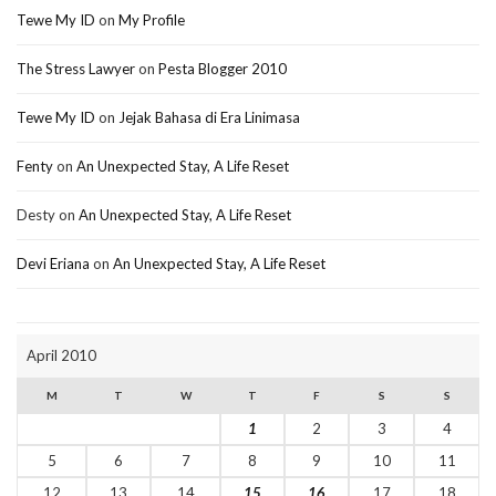
Tewe My ID
on
My Profile
The Stress Lawyer
on
Pesta Blogger 2010
Tewe My ID
on
Jejak Bahasa di Era Linimasa
Fenty
on
An Unexpected Stay, A Life Reset
Desty
on
An Unexpected Stay, A Life Reset
Devi Eriana
on
An Unexpected Stay, A Life Reset
April 2010
M
T
W
T
F
S
S
1
2
3
4
5
6
7
8
9
10
11
12
13
14
15
16
17
18