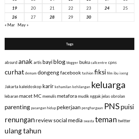
19
20
21
22
23
24
25
26
27
28
29
30
« Mar
May »
Tags
anak
blog
bayi
buku
absurd
artis
cpns
blogger
callcentre
curhat
fiksi
dongeng
facebook
demam
fashion
film
ibu
iseng
keluarga
karir
Jakarta
kaleidoskop
kehamilan
kehilangan
macet
MC
metafora
lebaran
menulis
mudik
nggak jelas
obrolan
PNS
puisi
parenting
pekerjaan
pasangan hidup
penghargaan
teman
renungan
review
social media
twitter
swasta
ulang tahun