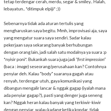
tetap terdengar cerah, merdu, segar & smiley.. Halah,
lebayatun.. *ditimpuk elpiji* ;))
Sebenarnya tidak ada aturan tertulis yang
mengharuskan saya begitu. Mmh, improvisasi aja, saya
yang mengatur suara saya sendiri. Sadar kalau
pekerjaan saya sekarang banyak berhubungan
dengan orang lain, jadi salah satu modalnya ya suara :p
*nyisir poni*. Bukankah suara juga jadi
“first impression”
(baca :
image
) seseorang/perusahaan kan? Contohnya
penyiar deh. Kalau “body” suaranya gagah atau
renyah, terdengar utuh, gaya komunikasi yang
dibangun mengalir lancar & nggak gagap (iyalah mana
ada penyiar gagap?), pasti yang denger juga seneng
kan? Nggak heran kalau banyak yang terkiwir-kiwir
dengan penyiar, walau kadang ketika kopdar, tidak