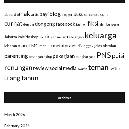
anak
blog
bayi
buku
absurd
artis
cpns
blogger
callcentre
curhat
fiksi
dongeng
facebook
demam
fashion
film
ibu
iseng
keluarga
karir
Jakarta
kaleidoskop
kehamilan
kehilangan
macet
MC
metafora
lebaran
menulis
mudik
nggak jelas
obrolan
PNS
puisi
parenting
pekerjaan
pasangan hidup
penghargaan
teman
renungan
review
social media
twitter
swasta
ulang tahun
Archives
March 2026
February 2026