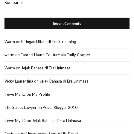
Komparasi
Recent Comments
Warm
on
Piringan Hitam di Era Streaming
warm
on
Fantasi Haute Couture ala Emily Cooper
Warm
on
Jejak Bahasa di Era Linimasa
Vicky Laurentina
on
Jejak Bahasa di Era Linimasa
Tewe My ID
on
My Profile
The Stress Lawyer
on
Pesta Blogger 2010
Tewe My ID
on
Jejak Bahasa di Era Linimasa
Fenty
on
An Unexpected Stay, A Life Reset