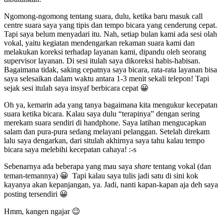
Ngomong-ngomong tentang suara, dulu, ketika baru masuk call
centre suara saya yang tipis dan tempo bicara yang cenderung cepat.
Tapi saya belum menyadari itu. Nah, setiap bulan kami ada sesi olah
vokal, yaitu kegiatan mendengarkan rekaman suara kami dan
melakukan koreksi terhadap layanan kami, dipandu oleh seorang
supervisor layanan. Di sesi itulah saya dikoreksi habis-habisan.
Bagaimana tidak, saking cepatnya saya bicara, rata-rata layanan bisa
saya selesaikan dalam waktu antara 1-3 menit sekali telepon! Tapi
sejak sesi itulah saya insyaf berbicara cepat 😀
Oh ya, kemarin ada yang tanya bagaimana kita mengukur kecepatan
suara ketika bicara. Kalau saya dulu “terapinya” dengan sering
merekam suara sendiri di handphone. Saya latihan mengucapkan
salam dan pura-pura sedang melayani pelanggan. Setelah direkam
lalu saya dengarkan, dari situlah akhirnya saya tahu kalau tempo
bicara saya melebihi kecepatan cahaya! :-s
Sebenarnya ada beberapa yang mau saya
share
tentang vokal (dan
teman-temannya) 😀 Tapi kalau saya tulis jadi satu di sini kok
kayanya akan kepanjangan, ya. Jadi, nanti kapan-kapan aja deh saya
posting tersendiri 😀
Hmm, kangen ngajar
😉