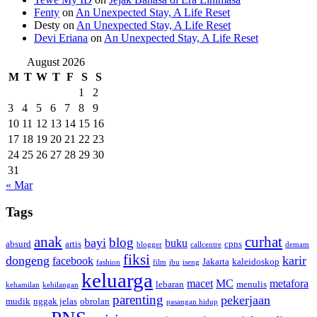
Fenty
on
An Unexpected Stay, A Life Reset
Desty
on
An Unexpected Stay, A Life Reset
Devi Eriana
on
An Unexpected Stay, A Life Reset
August 2026
M
T
W
T
F
S
S
1
2
3
4
5
6
7
8
9
10
11
12
13
14
15
16
17
18
19
20
21
22
23
24
25
26
27
28
29
30
31
« Mar
Tags
anak
curhat
blog
bayi
buku
absurd
artis
cpns
blogger
callcentre
demam
fiksi
dongeng
karir
facebook
Jakarta
kaleidoskop
fashion
film
ibu
iseng
keluarga
macet
MC
metafora
lebaran
menulis
kehamilan
kehilangan
parenting
pekerjaan
mudik
nggak jelas
obrolan
pasangan hidup