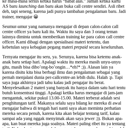
ke masa-masa serius ketika harus “babat alas.” Jaman ketika kartu
AS baru
launching
dan baru akan buka call centre sendiri. Asli ribet
deh, tapi seneng, karena jadi punya tambahan pengalaman baru. Jadi
trainer, mengajar 😀
Seumur-umur yang namanya mengajar di depan calon-calon call
centre officer ya baru kali itu. Waktu itu saya dan 3 orang teman
lainnya diminta untuk memberikan training ke para calon call centre
officer. Kami dibagi dengan spesialisasi materi tertentu, dan
kebetulan saya kebagian pegang materi
prepaid
secara keseluruhan.
Ternyata mengajar itu seru, ya. Serunya, karena bisa ketemu anak-
anak baru setiap hari. Apalagi waktu itu mereka masih unyu-unyu
gitu, masih bisa dibo’ong-bo’ongin…*eh!* ;)). Alasan lain ya
karena disitu kita bisa berbagi ilmu dan pengalaman sebagai yang
pernah menjalani dunia per-callcentre-an lebih dulu. Halah :p. Tapi
saya juga akhirnya jadi tahu kalau jadi pengajar itu berat.
Menyelesaikan 2 materi yang banyak itu hanya dalam satu hari tentu
butuh konsentrasi tinggi. Apalagi ketika harus mengajar di jam-jam
mengantuk, sekitar pukul 13.00-15.00. Materi terberat adalah sesi
penghitungan tarif. Makanya selalu saya bilang ke mereka di awal
mengajar bahwa di tengah hari nanti saya akan meminta perhatian
mereka secara penuh, karena kita akan belajar tentang tarif, kalau
sampai ada yang nggak menyimak akan saya jewer ;)). Bukan apa-
apa, kan buat mereka juga soalnya. Materi paling ribet itu ya tentang