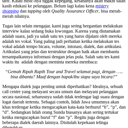
tarif. Kalau
basic
-nya nggak kepegang, kesananya akan makin salah
kasih edukasi ke pelanggan. Belum lagi kalau kena
mistery
shopping
dan
tapping
oleh
Quality Assurance Officer
, bisa merah-
merah nilainya.
Tugas lain selain mengajar, kami juga sering bergantian melakukan
interview kalau sedang buka lowongan. Karena yang diutamakan
adalah suara, jadi ya salah satu tes yang harus dijalani oleh mereka
adalah tes vokal. Yang paling jadi perhatian ketika melakukan tes
vokal adalah tempo bicara, volume, intonasi, dialek, dan artikulasi.
Artikulasi yang jelas dan terstruktur dengan baik akan membantu
tersampaikannya informasi dengan jelas pula. Salah satu tes kami
waktu itu adalah dengan meminta mereka membaca:
“Gemah Ripah Rapih Tour and Travel selamat pagi, dengan …..
bisa dibantu? Maaf dengan bapak/ibu siapa saya bicara?”
Mengapa dialek juga penting untuk diperhatikan? Idealnya, sebuah
call centre yang melayani secara umum dan melayani pelanggan
secara nasional, seharusnya sudah tidak terdengar lagi suara dengan
logat daerah tertentu. Sebagai contoh, lidah Jawa umumnya akan
khas terdengar ketika mengucapkan kata-kata berhuruf “b”, “p”, dan
“d”. Sedangkan lidah orang Sunda biasanya akan sering tertukar
ketika mengucapkan huruf “f” dan “p”. Begitu juga dengan
beberapa dialek daerah lainnya. Disitulah kepekaan telinga
dibutuhkan.