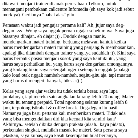
ditawari menjadi trainer di anak perusahaan Telkom, untuk
menangani pembukaan callcentre Infomedia (eh saya kok jadi sebut
merk ya). Ceritanya “babat alas” gitu.
Perasaan waktu jadi pengajar pertama kali? Ah, jujur saya deg-
degan :-ss . Wong saya nggak pernah ngajar sebelumnya. Saya juga
biasanya dihajar.. eh diajar ;)) . Duduk dengan manis,
mendengarkan materi training, berjuang melawan kantuk ketika
harus mendengarkan materi training yang panjang & membosankan,
apalagi jika ditambah dengan trainer yang..ya sudahlah ;)). Kini saya
harus berbalik posisi menjadi sosok yang saya kantuki itu, yang
harus saya perhatikan itu, yang harus saya dengarkan omongannya,
yang kadang bikin saya setengah ngerti setengah enggak (apalagi
kalo load otak nggak nambah-nambah, segitu-gitu aja, tapi muatan
yang harus dimengerti banyak, hiks.. :(( ).
Kelas yang saya ajar waktu itu tidak terlalu besar, saya lupa
jumlahnya, tapi mereka satu angkatan kurang lebih 20 orang. Materi
waktu itu tentang prepaid. Total ngomong selama kurang lebih 8
jam, terpotong istirahat & coffee break. Deg-degan itu pasti.
Namanya juga baru pertama kali memberikan materi. Tidak ada
yang bisa mengendalikan diri kita kecuali kita sendiri kan?
Akhirnya.. setelah dibuka dengan prakata (alaah.. kaya pidato),
perkenalan singkat, mulailah masuk ke materi. Satu persatu saya
jelaskan, saya kupas, saya kasih kesempatan buat bertanya,