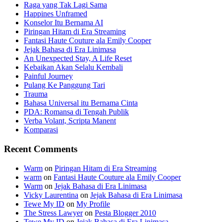
Raga yang Tak Lagi Sama
Happines Unframed
Konselor Itu Bernama AI
Piringan Hitam di Era Streaming
Fantasi Haute Couture ala Emily Cooper
Jejak Bahasa di Era Linimasa
An Unexpected Stay, A Life Reset
Kebaikan Akan Selalu Kembali
Painful Journey
Pulang Ke Panggung Tari
Trauma
Bahasa Universal itu Bernama Cinta
PDA: Romansa di Tengah Publik
Verba Volant, Scripta Manent
Komparasi
Recent Comments
Warm
on
Piringan Hitam di Era Streaming
warm
on
Fantasi Haute Couture ala Emily Cooper
Warm
on
Jejak Bahasa di Era Linimasa
Vicky Laurentina
on
Jejak Bahasa di Era Linimasa
Tewe My ID
on
My Profile
The Stress Lawyer
on
Pesta Blogger 2010
Tewe My ID
on
Jejak Bahasa di Era Linimasa