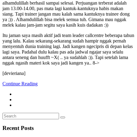
alhamdulillah berhasil sampai selesai. Perjuangan terberat adalah
jam 13.00-14.00, pas mata lagi kantuk-kantuknya habis makan
siang. Tapi trainer jangan mau kalah sama kantuknya trainee dong
ya ;)) . Alhamdulillah bisa melek semua tuh. Gimana mau nggak
melek kalau jam-jam segitu saya kasih kuis dadakan :))
Itu jaman saya masih aktif jadi team leader callcentre beberapa tahun
yang lalu. Kalau sekarang-sekarang sudah hampir nggak pernah
menyentuh dunia training lagi. Jadi kangen ngecipris di depan kelas
lagi saya. Padahal dulu kalau pas ada jadwal ngajar saya selalu
antara seneng dan huufft ~X( .. ya sudahlah :)). Tapi setelah lama
nggak ngasih materi kok saya jadi kangen ya.. 8->
[devieriana]
Continue Reading
Search
Search
for:
Recent Posts