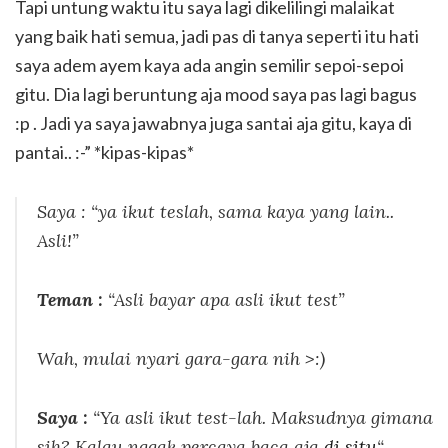
Tapi untung waktu itu saya lagi dikelilingi malaikat
yang baik hati semua, jadi pas di tanya seperti itu hati
saya adem ayem kaya ada angin semilir sepoi-sepoi
gitu. Dia lagi beruntung aja mood saya pas lagi bagus
:p . Jadi ya saya jawabnya juga santai aja gitu, kaya di
pantai.. :-” *kipas-kipas*
Saya : “ya ikut teslah, sama kaya yang lain..
Asli!”
Teman :
“Asli bayar apa asli ikut test”
Wah, mulai nyari gara-gara nih
>:)
Saya :
“Ya asli ikut test-lah. Maksudnya gimana
sih? Kalau nggak percaya baca aja
di situ
“