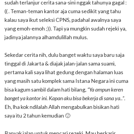
sudah terlanjur cerita sana-sini nggak tahunya gagal :
(( . Teman-teman kantor aja cuma sedikit yang tahu
kalau saya ikut seleksi CPNS, padahal awalnya saya
yang emoh-emoh ;)). Tapi ya mungkin sudah rejeki ya,
jadinya jalannya alhamdulillah mulus.
Sekedar cerita nih, dulu banget waktu saya baru saja
tinggal di Jakarta & diajak jalan-jalan sama suami,
pertama kali saya lihat gedung dengan halaman luas
yang masih satu komplek sama Istana Negara ini cuma
bisa kagum sambil dalam hati bilang,
“Ya ampun keren
banget ya kantor ini. Kapan aku bisa bekerja di sana ya..”
.
Eh, lha kok ndilalah Allah mengabulkan bisikan hati
saya itu 2 tahun kemudian 🙂
Banyak jalan untuk mencari rezeki. Mau berkarir