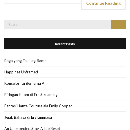
Continue Reading
Search
Search
for:
Recent Posts
Raga yang Tak Lagi Sama
Happines Unframed
Konselor Itu Bernama AI
Piringan Hitam di Era Streaming
Fantasi Haute Couture ala Emily Cooper
Jejak Bahasa di Era Linimasa
An Unexpected Stay, A Life Reset