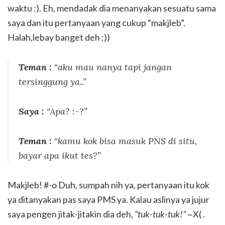
waktu :). Eh, mendadak dia menanyakan sesuatu sama
saya dan itu pertanyaan yang cukup “makjleb”.
Halah,lebay banget deh ;))
Teman :
“aku mau nanya tapi jangan
tersinggung ya..”
Saya :
“Apa? :-?”
Teman :
“kamu kok bisa masuk PNS di situ,
bayar apa ikut tes?”
Makjleb! #-o Duh, sumpah nih ya, pertanyaan itu kok
ya ditanyakan pas saya PMS ya. Kalau aslinya ya jujur
saya pengen jitak-jitakin dia deh,
“tuk-tuk-tuk!”
~X( .