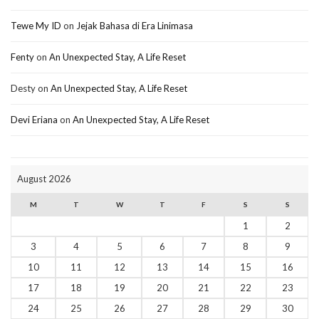
Tewe My ID
on
Jejak Bahasa di Era Linimasa
Fenty
on
An Unexpected Stay, A Life Reset
Desty
on
An Unexpected Stay, A Life Reset
Devi Eriana
on
An Unexpected Stay, A Life Reset
August 2026
M
T
W
T
F
S
S
1
2
3
4
5
6
7
8
9
10
11
12
13
14
15
16
17
18
19
20
21
22
23
24
25
26
27
28
29
30