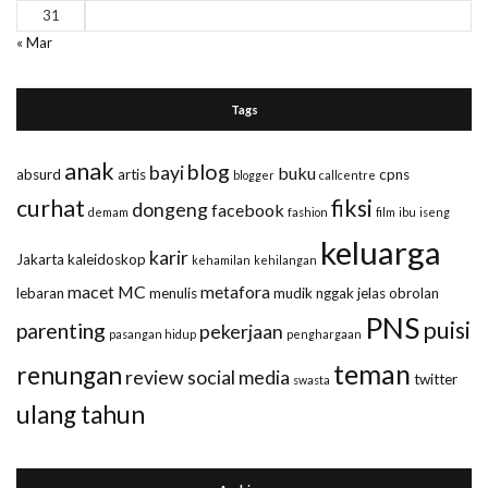
31
« Mar
Tags
anak
blog
bayi
buku
absurd
artis
cpns
blogger
callcentre
curhat
fiksi
dongeng
facebook
demam
fashion
film
ibu
iseng
keluarga
karir
Jakarta
kaleidoskop
kehamilan
kehilangan
macet
MC
metafora
lebaran
menulis
mudik
nggak jelas
obrolan
PNS
puisi
parenting
pekerjaan
pasangan hidup
penghargaan
teman
renungan
review
social media
twitter
swasta
ulang tahun