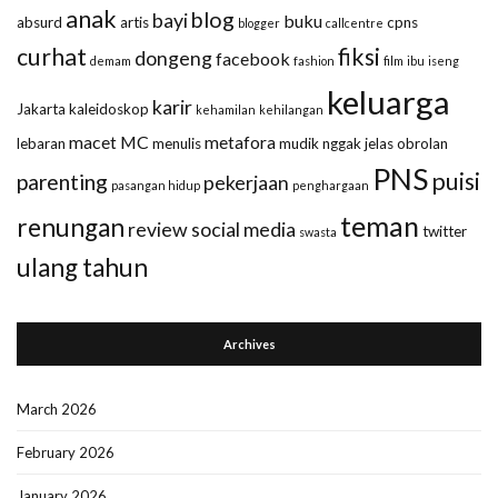
anak
blog
bayi
buku
absurd
artis
cpns
blogger
callcentre
curhat
fiksi
dongeng
facebook
demam
fashion
film
ibu
iseng
keluarga
karir
Jakarta
kaleidoskop
kehamilan
kehilangan
macet
MC
metafora
lebaran
menulis
mudik
nggak jelas
obrolan
PNS
puisi
parenting
pekerjaan
pasangan hidup
penghargaan
teman
renungan
review
social media
twitter
swasta
ulang tahun
Archives
March 2026
February 2026
January 2026