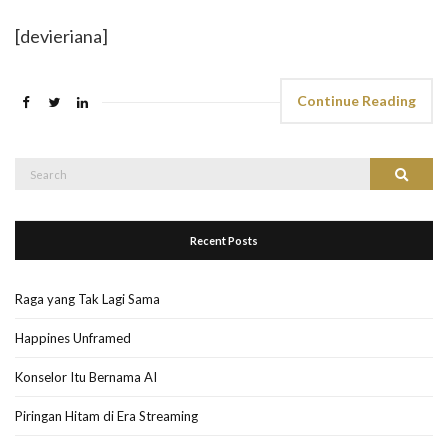
[devieriana]
Continue Reading
Search
Search
for:
Recent Posts
Raga yang Tak Lagi Sama
Happines Unframed
Konselor Itu Bernama AI
Piringan Hitam di Era Streaming