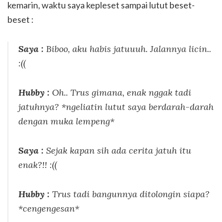
kemarin, waktu saya kepleset sampai lutut beset-
beset :
Saya :
Biboo, aku habis jatuuuh. Jalannya licin..
:((
H
ubby :
Oh.. Trus gimana, enak nggak tadi
jatuhnya? *ngeliatin lutut saya berdarah-darah
dengan muka lempeng*
Saya :
Sejak kapan sih ada cerita jatuh itu
enak?!! :((
Hubby :
Trus tadi bangunnya ditolongin siapa?
*cengengesan*