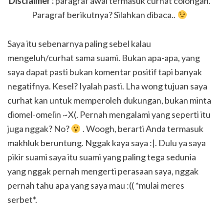
Disclaimer :
paragraf awal termasuk curhat colongan.
Paragraf berikutnya? Silahkan dibaca..
Saya itu sebenarnya paling sebel kalau
mengeluh/curhat sama suami. Bukan apa-apa, yang
saya dapat pasti bukan komentar positif tapi banyak
negatifnya. Kesel? Iyalah pasti. Lha wong tujuan saya
curhat kan untuk memperoleh dukungan, bukan minta
diomel-omelin ~X(. Pernah mengalami yang seperti itu
juga nggak? No?
. Woogh, berarti Anda termasuk
makhluk beruntung. Nggak kaya saya :|. Dulu ya saya
pikir suami saya itu suami yang paling tega sedunia
yang nggak pernah mengerti perasaan saya, nggak
pernah tahu apa yang saya mau :(( *mulai meres
serbet*.