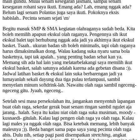
main gundu. Mulai senam kesegaran jasmani, sampai senam
kesegaran rohani saya ikuti. Emang ada? Lah, emang nggak ada?
Belum lagi senam Polantas juga saya ikuti. Pokoknya eksis
habislah.. Pecinta senam sejati \m/
Begitu masuk SMP & SMA kegiatan olahraganya sudah beda. Kita
boleh memilih apapun ekskul olah raganya. Pengennya sih ikut
ekskul balet tapi berhubung nggak ada jadi ya akhirnya ikut ekskul
basket. Tsaah.. ukuran badan sih boleh minimalis, tapi olah raganya
harus dimaksimalkan dong. Walau kadang suka nyaru sama bola
basketnya, tapi tak apalah.. yang penting badan sehat kan ya.
Memang sih ada hal lain yang melatarbelakangi saya memilih ikut
ekskul basket, salah satunya adalah karena ada gebetan disana :)).
Jadwal latihan basket & ekskul lain suka berbarengan jadi ya
lumayanlah sekali dayung dua tiga pulau terlampaui, sambil
menyelam minum softdrink-lah. Nawaitu olah raga sambil ngeceng-
ngeceng gitu. Jyaah, ngeceng..
Setelah sesi masa persekolahan itu, jangankan menyentuh lapangan
buat olah raga, sekedar gerak buat senam ringan sambil ngulet aja
jarang.. halah. Saya itu kalau niat olah raga suka musiman,
moody
-
kusnaedi- gitulah. Kalau lagi pengen olah raga ya olah raga. Kalau
lagi males ya nggak olah raga. Bisa ketebak memang, lebih banyak
malesnya ;)). Beda banget sama papa saya yang pecinta olah raga
abis. Dulu nih, setiap pagi pasti disempatkan
stretching
, angkat