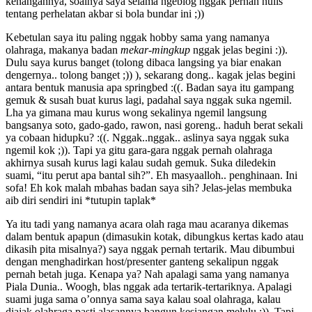
kenangannya, soalnya saya selama ngeblog nggak pernah nulis
tentang perhelatan akbar si bola bundar ini ;))
Kebetulan saya itu paling nggak hobby sama yang namanya
olahraga, makanya badan
mekar-mingkup
nggak jelas begini :)).
Dulu saya kurus banget (tolong dibaca langsing ya biar enakan
dengernya.. tolong banget ;)) ), sekarang dong.. kagak jelas begini
antara bentuk manusia apa springbed :((. Badan saya itu gampang
gemuk & susah buat kurus lagi, padahal saya nggak suka ngemil.
Lha ya gimana mau kurus wong sekalinya ngemil langsung
bangsanya soto, gado-gado, rawon, nasi goreng.. haduh berat sekali
ya cobaan hidupku? :((. Nggak..nggak.. aslinya saya nggak suka
ngemil kok ;)). Tapi ya gitu gara-gara nggak pernah olahraga
akhirnya susah kurus lagi kalau sudah gemuk. Suka diledekin
suami, “itu perut apa bantal sih?”. Eh masyaalloh.. penghinaan. Ini
sofa! Eh kok malah mbahas badan saya sih? Jelas-jelas membuka
aib diri sendiri ini *tutupin taplak*
Ya itu tadi yang namanya acara olah raga mau acaranya dikemas
dalam bentuk apapun (dimasukin kotak, dibungkus kertas kado atau
dikasih pita misalnya?) saya nggak pernah tertarik. Mau dibumbui
dengan menghadirkan host/presenter ganteng sekalipun nggak
pernah betah juga. Kenapa ya? Nah apalagi sama yang namanya
Piala Dunia.. Woogh, blas nggak ada tertarik-tertariknya. Apalagi
suami juga sama o’onnya sama saya kalau soal olahraga, kalau
diajak olahraga pasti alasannya bangun kesiangan melulu ;)). Tapi