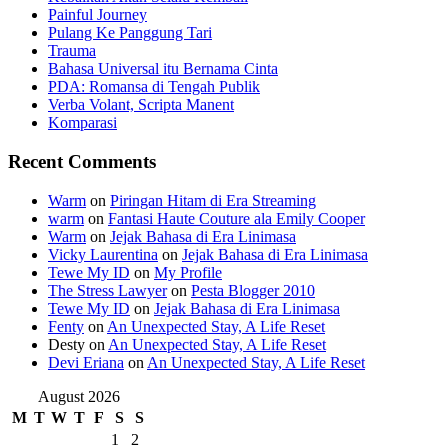
Painful Journey
Pulang Ke Panggung Tari
Trauma
Bahasa Universal itu Bernama Cinta
PDA: Romansa di Tengah Publik
Verba Volant, Scripta Manent
Komparasi
Recent Comments
Warm
on
Piringan Hitam di Era Streaming
warm
on
Fantasi Haute Couture ala Emily Cooper
Warm
on
Jejak Bahasa di Era Linimasa
Vicky Laurentina
on
Jejak Bahasa di Era Linimasa
Tewe My ID
on
My Profile
The Stress Lawyer
on
Pesta Blogger 2010
Tewe My ID
on
Jejak Bahasa di Era Linimasa
Fenty
on
An Unexpected Stay, A Life Reset
Desty
on
An Unexpected Stay, A Life Reset
Devi Eriana
on
An Unexpected Stay, A Life Reset
August 2026
M
T
W
T
F
S
S
1
2