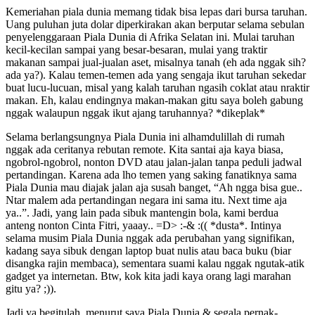
Kemeriahan piala dunia memang tidak bisa lepas dari bursa taruhan.
Uang puluhan juta dolar diperkirakan akan berputar selama sebulan
penyelenggaraan Piala Dunia di Afrika Selatan ini. Mulai taruhan
kecil-kecilan sampai yang besar-besaran, mulai yang traktir
makanan sampai jual-jualan aset, misalnya tanah (eh ada nggak sih?
ada ya?). Kalau temen-temen ada yang sengaja ikut taruhan sekedar
buat lucu-lucuan, misal yang kalah taruhan ngasih coklat atau nraktir
makan. Eh, kalau endingnya makan-makan gitu saya boleh gabung
nggak walaupun nggak ikut ajang taruhannya? *dikeplak*
Selama berlangsungnya Piala Dunia ini alhamdulillah di rumah
nggak ada ceritanya rebutan remote. Kita santai aja kaya biasa,
ngobrol-ngobrol, nonton DVD atau jalan-jalan tanpa peduli jadwal
pertandingan. Karena ada lho temen yang saking fanatiknya sama
Piala Dunia mau diajak jalan aja susah banget, “Ah ngga bisa gue..
Ntar malem ada pertandingan negara ini sama itu. Next time aja
ya..”. Jadi, yang lain pada sibuk mantengin bola, kami berdua
anteng nonton Cinta Fitri, yaaay.. =D> :-& :(( *dusta*. Intinya
selama musim Piala Dunia nggak ada perubahan yang signifikan,
kadang saya sibuk dengan laptop buat nulis atau baca buku (biar
disangka rajin membaca), sementara suami kalau nggak ngutak-atik
gadget ya internetan. Btw, kok kita jadi kaya orang lagi marahan
gitu ya? ;)).
Jadi ya begitulah, menurut saya Piala Dunia & segala pernak-