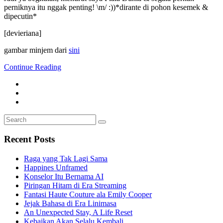
perniknya itu nggak penting! \m/ :))*dirante di pohon kesemek &
dipecutin*
[devieriana]
gambar minjem dari
sini
Continue Reading
Search
Search
for:
Recent Posts
Raga yang Tak Lagi Sama
Happines Unframed
Konselor Itu Bernama AI
Piringan Hitam di Era Streaming
Fantasi Haute Couture ala Emily Cooper
Jejak Bahasa di Era Linimasa
An Unexpected Stay, A Life Reset
Kebaikan Akan Selalu Kembali