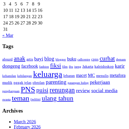
3
4
5
6
7
8
9
10
11
12
13
14
15
16
17
18
19
20
21
22
23
24
25
26
27
28
29
30
31
« Mar
Tags
anak
curhat
blog
bayi
buku
absurd
artis
cpns
blogger
callcentre
demam
fiksi
dongeng
karir
facebook
Jakarta
kaleidoskop
fashion
film
ibu
iseng
keluarga
macet
MC
metafora
lebaran
menulis
kehamilan
kehilangan
parenting
pekerjaan
mudik
nggak jelas
obrolan
pasangan hidup
PNS
renungan
puisi
review
social media
penghargaan
teman
ulang tahun
twitter
swasta
Archives
March 2026
February 2026