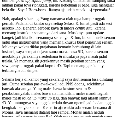
dumbel,
push up, squad jump,
dll. Kadang di halaman samping suka
latihan pakai toya (tongkat), karena kebetulan si papa juga mengajar
bela diri. Saya? Boro-boro.. liatnya aja udah capek.. :-j *pemalas*
Nah, apalagi sekarang. Yang namanya olah raga hampir nggak
pernah. Padahal di kantor saya setiap Selasa & Jumat pasti ada sesi
aerobik lho. Beneran aerobik kaya di
fitness centre
gitu, karena
memang instruktur senamnya dari sana. Musiknya pun update
banget, jadi kita ikut senamnya semangat & fun, bukan musik senam
jadul atau instrumental yang memang khusus buat pengiring senam.
Makanya waktu diklat prajabatan kemarin berhubung di lain
instansi, saya sempat dejavu sama masa-masa SD, karena senam
aerobiknya gerakannya sederhana & musiknya juga masih jadul
tralala. Ya memang sih gerakannya masih gerakan senam yang
sewajarnya, nggak pakai koprol :D. Tapi memang gerakannya
terbilang lebih simple.
Selama kerja di kantor yang sekarang saya ikut senam bisa dihitung
jari. Cuma sebulan pas awal-awal jadi PNS doang, selebihnya
banyak alasannya. Yang males bawa kostum senam &
perabotannyalah, males bawa alat mandilah, males mandi lagilah,
males mesti
touch up make up
lagi, dan banyak lagi alasan lainnya
:D. Ya untungnya saya nggak terlalu doyan ngemil jadi badan nggak
bengkak-bengkak amat. Kemarin aja waktu ada senam bersama di
Monas, saya memang datang tapi sampai Monas malah neduh
karena.. gila panas banget Bo’. Olah raga yang murah meriah yang