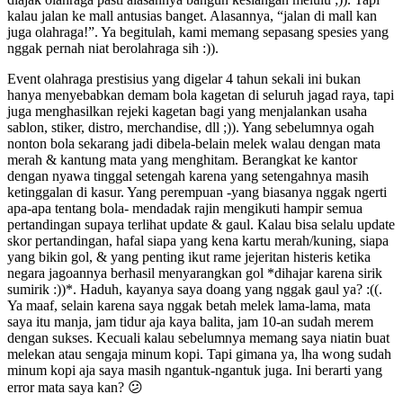
kalau jalan ke mall antusias banget. Alasannya, “jalan di mall kan
juga olahraga!”. Ya begitulah, kami memang sepasang spesies yang
nggak pernah niat berolahraga sih :)).
Event olahraga prestisius yang digelar 4 tahun sekali ini bukan
hanya menyebabkan demam bola kagetan di seluruh jagad raya, tapi
juga menghasilkan rejeki kagetan bagi yang menjalankan usaha
sablon, stiker, distro, merchandise, dll ;)). Yang sebelumnya ogah
nonton bola sekarang jadi dibela-belain melek walau dengan mata
merah & kantung mata yang menghitam. Berangkat ke kantor
dengan nyawa tinggal setengah karena yang setengahnya masih
ketinggalan di kasur. Yang perempuan -yang biasanya nggak ngerti
apa-apa tentang bola- mendadak rajin mengikuti hampir semua
pertandingan supaya terlihat update & gaul. Kalau bisa selalu update
skor pertandingan, hafal siapa yang kena kartu merah/kuning, siapa
yang bikin gol, & yang penting ikut rame jejeritan histeris ketika
negara jagoannya berhasil menyarangkan gol *dihajar karena sirik
sumirik :))*. Haduh, kayanya saya doang yang nggak gaul ya? :((.
Ya maaf, selain karena saya nggak betah melek lama-lama, mata
saya itu manja, jam tidur aja kaya balita, jam 10-an sudah merem
dengan sukses. Kecuali kalau sebelumnya memang saya niatin buat
melekan atau sengaja minum kopi. Tapi gimana ya, lha wong sudah
minum kopi aja saya masih ngantuk-ngantuk juga. Ini berarti yang
error mata saya kan? 😕