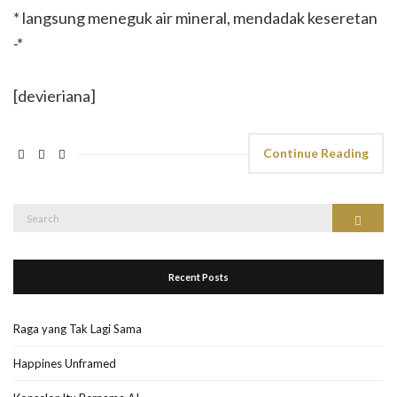
* langsung meneguk air mineral, mendadak keseretan
-*
[devieriana]
Continue Reading
Search
Search
for:
Recent Posts
Raga yang Tak Lagi Sama
Happines Unframed