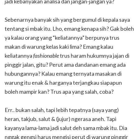
jadi kebanyakan analisa dan jangan-jangan ya?
Sebenarnya banyak sih yang bergumul di kepala saya
tentang si mbak itu. Lho, emang kenapa sih? Gak boleh
ya kalau orang yang “keliatannya” berpunya trus
makan di warung kelas kaki lima? Emang kalau
keliatannya
fashionable
trus haram hukumnya jajan di
pinggir jalan, gitu? Perut ama dandanan emang ada
hubungannya? Kalau emang ternyata masakan di
warung itu enak & harganya terjangkau siapapun
boleh mampir kan? Trus apa yang salah, coba?
Err.. bukan salah, tapi lebih tepatnya (saya yang)
heran, takjub, salut & (jujur) ngerasa aneh. Tapi
kayanya lama-lama jadi salut deh sama mbak itu. Dia
nggak gengsi harus mengisi perut di warung pinggir