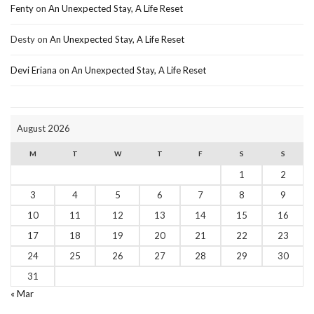
Fenty
on
An Unexpected Stay, A Life Reset
Desty
on
An Unexpected Stay, A Life Reset
Devi Eriana
on
An Unexpected Stay, A Life Reset
August 2026
M
T
W
T
F
S
S
1
2
3
4
5
6
7
8
9
10
11
12
13
14
15
16
17
18
19
20
21
22
23
24
25
26
27
28
29
30
31
« Mar