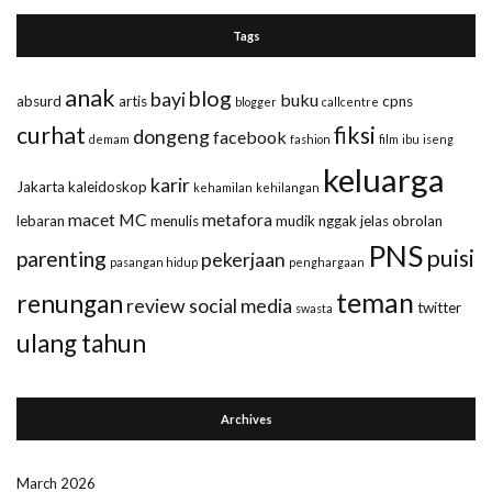
Tags
anak
blog
bayi
buku
absurd
artis
cpns
blogger
callcentre
curhat
fiksi
dongeng
facebook
demam
fashion
film
ibu
iseng
keluarga
karir
Jakarta
kaleidoskop
kehamilan
kehilangan
macet
MC
metafora
lebaran
menulis
mudik
nggak jelas
obrolan
PNS
puisi
parenting
pekerjaan
pasangan hidup
penghargaan
teman
renungan
review
social media
twitter
swasta
ulang tahun
Archives
March 2026