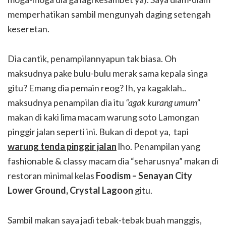
memperhatikan sambil mengunyah daging setengah
keseretan.
Dia cantik, penampilannyapun tak biasa. Oh
maksudnya pake bulu-bulu merak sama kepala singa
gitu? Emang dia pemain reog? Ih, ya kagaklah..
maksudnya penampilan dia itu
“agak kurang umum”
makan di kaki lima macam warung soto Lamongan
pinggir jalan seperti ini. Bukan di depot ya, tapi
warung
tenda pinggir jalan
lho. Penampilan yang
fashionable & classy macam dia “seharusnya” makan di
restoran minimal kelas
Foodism – Senayan City
Lower Ground, Crystal Lagoon
gitu.
Sambil makan saya jadi tebak-tebak buah manggis,