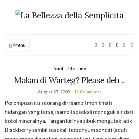
Menu
food
,
life
,
me
Makan di Warteg? Please deh ..
August 27, 2009
10 Comments
Perempuan itu seorang diri sambil menikmati
hidangan yang tersaji sambil sesekali meneguk air dari
botol mineralnya. Tangan kirinya sibuk mengutak-atik
Blackberry sambil sesekali tersenyum sendiri (aduh
moga-moga dia ga lagi kesambet ya). Saya diam-diam