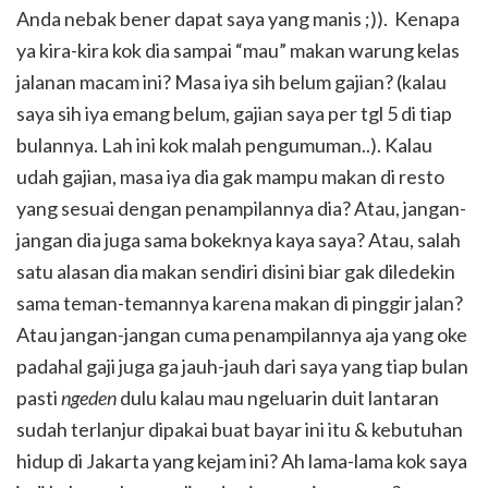
Anda nebak bener dapat saya yang manis ;)). Kenapa
ya kira-kira kok dia sampai “mau” makan warung kelas
jalanan macam ini? Masa iya sih belum gajian? (kalau
saya sih iya emang belum, gajian saya per tgl 5 di tiap
bulannya. Lah ini kok malah pengumuman..). Kalau
udah gajian, masa iya dia gak mampu makan di resto
yang sesuai dengan penampilannya dia? Atau, jangan-
jangan dia juga sama bokeknya kaya saya? Atau, salah
satu alasan dia makan sendiri disini biar gak diledekin
sama teman-temannya karena makan di pinggir jalan?
Atau jangan-jangan cuma penampilannya aja yang oke
padahal gaji juga ga jauh-jauh dari saya yang tiap bulan
pasti
ngeden
dulu kalau mau ngeluarin duit lantaran
sudah terlanjur dipakai buat bayar ini itu & kebutuhan
hidup di Jakarta yang kejam ini? Ah lama-lama kok saya