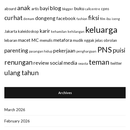
anak
blog
bayi
buku
absurd
artis
cpns
blogger
callcentre
curhat
fiksi
dongeng
facebook
demam
fashion
film
ibu
iseng
keluarga
karir
Jakarta
kaleidoskop
kehamilan
kehilangan
macet
MC
metafora
lebaran
menulis
mudik
nggak jelas
obrolan
PNS
puisi
parenting
pekerjaan
pasangan hidup
penghargaan
teman
renungan
review
social media
twitter
swasta
ulang tahun
Archives
March 2026
February 2026