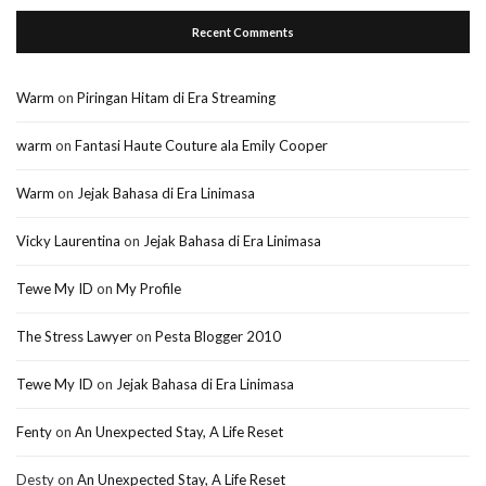
Recent Comments
Warm
on
Piringan Hitam di Era Streaming
warm
on
Fantasi Haute Couture ala Emily Cooper
Warm
on
Jejak Bahasa di Era Linimasa
Vicky Laurentina
on
Jejak Bahasa di Era Linimasa
Tewe My ID
on
My Profile
The Stress Lawyer
on
Pesta Blogger 2010
Tewe My ID
on
Jejak Bahasa di Era Linimasa
Fenty
on
An Unexpected Stay, A Life Reset
Desty
on
An Unexpected Stay, A Life Reset