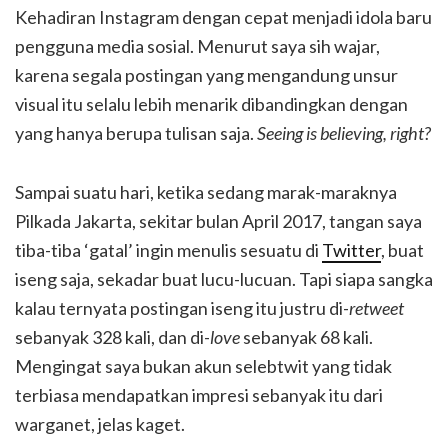
Kehadiran Instagram dengan cepat menjadi idola baru
pengguna media sosial. Menurut saya sih wajar,
karena segala postingan yang mengandung unsur
visual itu selalu lebih menarik dibandingkan dengan
yang hanya berupa tulisan saja.
Seeing is believing, right?
Sampai suatu hari, ketika sedang marak-maraknya
Pilkada Jakarta, sekitar bulan April 2017, tangan saya
tiba-tiba ‘gatal’ ingin menulis sesuatu di
Twitter
, buat
iseng saja, sekadar buat lucu-lucuan. Tapi siapa sangka
kalau ternyata postingan iseng itu justru di-
retweet
sebanyak 328 kali, dan di-
love
sebanyak 68 kali.
Mengingat saya bukan akun selebtwit yang tidak
terbiasa mendapatkan impresi sebanyak itu dari
warganet, jelas kaget.