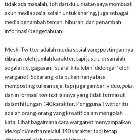
tidak ada masalah, toh dari dulu niatan saya membuat
akun media sosial selain untuk sharing, juga sebagai
media penambah teman, hiburan, dan penambah
informasi/pengetahuan.
Meski Twitter adalah media sosial yang postingannya
dibatasi oleh jumlah karakter, tapi justru di sanalah
segala ide, gagasan, ‘suara’ kita lebih ‘didengar’ oleh
warganet. Sekarang kita bukan hanya bisa
memposting tulisan saja, tapi juga gambar, video,
polls
,
dan informasi
non-text
lainnya yang tidak termasuk
dalam hitungan 140 karakter. Pengguna Twitter itu
adalah orang-orang yang kreatif dalam mengolah
kata. Lihat bagaimana cara warganet menyampaikan
ide/opini/cerita melalui 140 karakter tapi tetap
dimengerti oleh warganet lainnya.