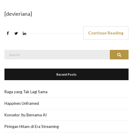
[devieriana]
Continue Reading
Search
Search
for:
Recent Posts
Raga yang Tak Lagi Sama
Happines Unframed
Konselor Itu Bernama AI
Piringan Hitam di Era Streaming