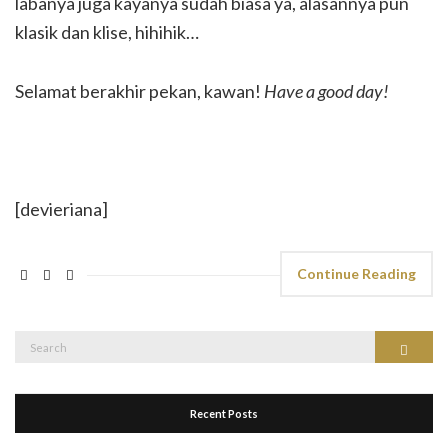
labanya juga kayanya sudah biasa ya, alasannya pun
klasik dan klise, hihihik…
Selamat berakhir pekan, kawan!
Have a good day!
[devieriana]
Continue Reading
Search
Search
for:
Recent Posts