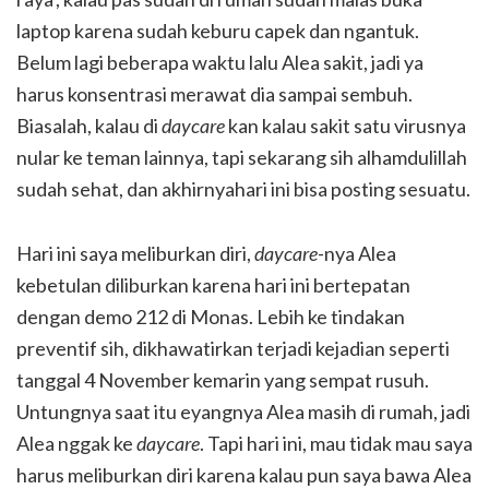
laptop karena sudah keburu capek dan ngantuk.
Belum lagi beberapa waktu lalu Alea sakit, jadi ya
harus konsentrasi merawat dia sampai sembuh.
Biasalah, kalau di
daycare
kan kalau sakit satu virusnya
nular ke teman lainnya, tapi sekarang sih alhamdulillah
sudah sehat, dan akhirnyahari ini bisa posting sesuatu.
Hari ini saya meliburkan diri,
daycare
-nya Alea
kebetulan diliburkan karena hari ini bertepatan
dengan demo 212 di Monas. Lebih ke tindakan
preventif sih, dikhawatirkan terjadi kejadian seperti
tanggal 4 November kemarin yang sempat rusuh.
Untungnya saat itu eyangnya Alea masih di rumah, jadi
Alea nggak ke
daycare
. Tapi hari ini, mau tidak mau saya
harus meliburkan diri karena kalau pun saya bawa Alea