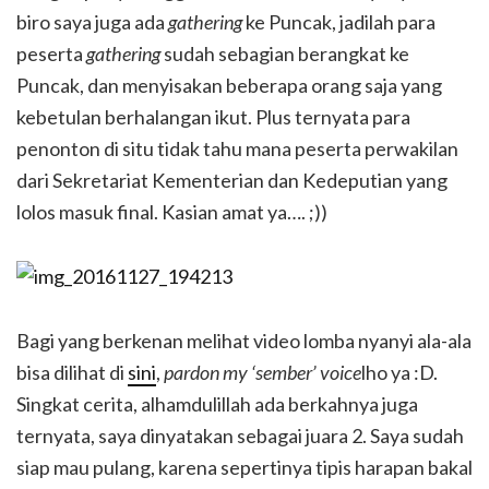
biro saya juga ada
gathering
ke Puncak, jadilah para
peserta
gathering
sudah sebagian berangkat ke
Puncak, dan menyisakan beberapa orang saja yang
kebetulan berhalangan ikut. Plus ternyata para
penonton di situ tidak tahu mana peserta perwakilan
dari Sekretariat Kementerian dan Kedeputian yang
lolos masuk final. Kasian amat ya…. ;))
Bagi yang berkenan melihat video lomba nyanyi ala-ala
bisa dilihat di
sini
,
pardon my ‘sember’ voice
lho ya :D.
Singkat cerita, alhamdulillah ada berkahnya juga
ternyata, saya dinyatakan sebagai juara 2. Saya sudah
siap mau pulang, karena sepertinya tipis harapan bakal