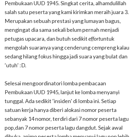
Pembukaan UUD 1945. Singkat cerita, alhamdulillah
salah satu peserta yang kami kirimkan meraih juara 3.
Merupakan sebuah prestasi yang lumayan bagus,
mengingat dia sama sekali belum pernah menjadi
petugas upacara, dan butuh sedikit
effort
untuk
mengolah suaranya yang cenderung cempreng kalau
sedang hilang fokus hingga jadi suara yang bulat dan
‘utuh’ :D.
Selesai mengoordinatori lomba pembacaan
Pembukaan UUD 1945, lanjut ke lomba menyanyi
tunggal. Ada sedikit ‘insiden’ di lomba ini. Setiap
satuan kerja hanya diberi alokasi nomor peserta
sebanyak 14 nomor, terdiri dari 7 nomor peserta lagu
pop,dan 7 nomor peserta lagu dangdut. Sejak awal
dibuka, animo peserta lomba menyanyi lagu pop lebih