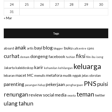
24
25
26
27
28
29
30
31
« Mar
Tags
anak
blog
bayi
buku
absurd
artis
cpns
blogger
callcentre
curhat
fiksi
dongeng
facebook
demam
fashion
film
ibu
iseng
keluarga
karir
Jakarta
kaleidoskop
kehamilan
kehilangan
macet
MC
metafora
lebaran
menulis
mudik
nggak jelas
obrolan
PNS
puisi
parenting
pekerjaan
pasangan hidup
penghargaan
teman
renungan
review
social media
twitter
swasta
ulang tahun