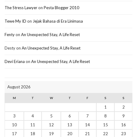
The Stress Lawyer
on
Pesta Blogger 2010
Tewe My ID
on
Jejak Bahasa di Era Linimasa
Fenty
on
An Unexpected Stay, A Life Reset
Desty
on
An Unexpected Stay, A Life Reset
Devi Eriana
on
An Unexpected Stay, A Life Reset
August 2026
M
T
W
T
F
S
S
1
2
3
4
5
6
7
8
9
10
11
12
13
14
15
16
17
18
19
20
21
22
23