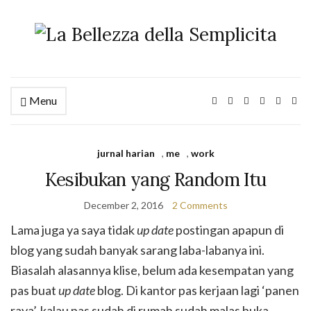
Menu
jurnal harian
,
me
,
work
Kesibukan yang Random Itu
December 2, 2016
2 Comments
Lama juga ya saya tidak
up date
postingan apapun di
blog yang sudah banyak sarang laba-labanya ini.
Biasalah alasannya klise, belum ada kesempatan yang
pas buat
up date
blog. Di kantor pas kerjaan lagi ‘panen
raya’, kalau pas sudah di rumah sudah malas buka