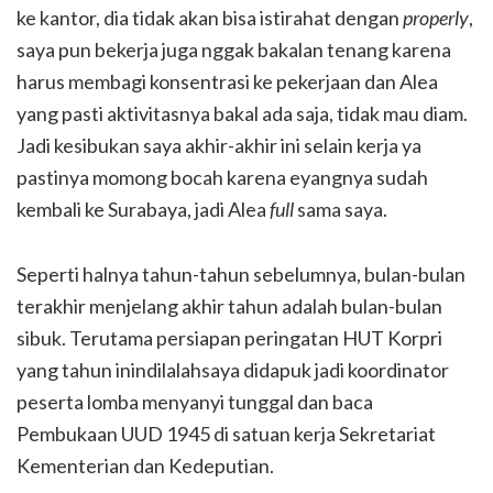
ke kantor, dia tidak akan bisa istirahat dengan
properly
,
saya pun bekerja juga nggak bakalan tenang karena
harus membagi konsentrasi ke pekerjaan dan Alea
yang pasti aktivitasnya bakal ada saja, tidak mau diam.
Jadi kesibukan saya akhir-akhir ini selain kerja ya
pastinya momong bocah karena eyangnya sudah
kembali ke Surabaya, jadi Alea
full
sama saya.
Seperti halnya tahun-tahun sebelumnya, bulan-bulan
terakhir menjelang akhir tahun adalah bulan-bulan
sibuk. Terutama persiapan peringatan HUT Korpri
yang tahun inindilalahsaya didapuk jadi koordinator
peserta lomba menyanyi tunggal dan baca
Pembukaan UUD 1945 di satuan kerja Sekretariat
Kementerian dan Kedeputian.