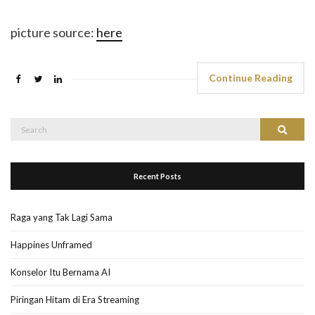
picture source:
here
Continue Reading
Search
Search
for:
Recent Posts
Raga yang Tak Lagi Sama
Happines Unframed
Konselor Itu Bernama AI
Piringan Hitam di Era Streaming