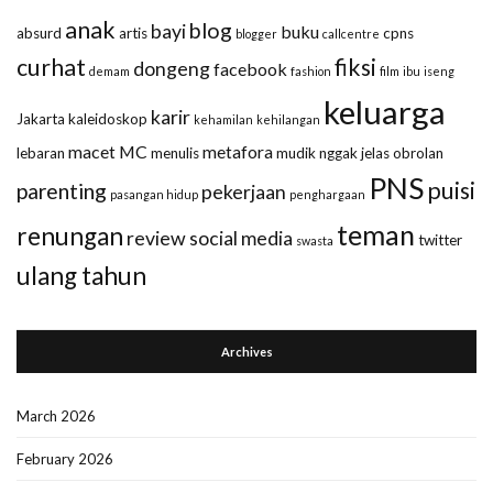
anak
blog
bayi
buku
absurd
artis
cpns
blogger
callcentre
curhat
fiksi
dongeng
facebook
demam
fashion
film
ibu
iseng
keluarga
karir
Jakarta
kaleidoskop
kehamilan
kehilangan
macet
MC
metafora
lebaran
menulis
mudik
nggak jelas
obrolan
PNS
puisi
parenting
pekerjaan
pasangan hidup
penghargaan
teman
renungan
review
social media
twitter
swasta
ulang tahun
Archives
March 2026
February 2026