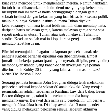
kuat yang mencoba untuk menghentikan mereka. Namun hambatan
itu toh harus dihancurkan oleh tim demi mengungkap kebenaran,
meskipun kali ini mereka harus bersinggungan dengan gereja;
sebuah institusi dengan kekuatan yang luar biasa, baik secara politik
maupun budaya. Sebuah institusi di mana Tuhan diyakini
keberadaannya, di mana jemaat lebih memilih diam menutup mata,
daripada harus melawan gereja, karena melawan gereja sama saja
seperti melawan utusan Tuhan, atau justru melawan Tuhan itu
sendiri. Keadaan seolah makin klop, karena gereja pun memilih
menutup rapat kasus ini.
Film ini menunjukkan bagaimana laporan pelecehan anak oleh
pendeta Katolik perlahan diperluas dan dibentangkan. Empat
jurnalis ini bekerja spartan (pantang menyerah, disiplin, percaya diri)
membongkar skandal yang bahan-bahan investigasinya pernah
diterima oleh Robby 20 tahun yaang lalu,saat dia masih di
desk
Metro The Boston Globe.
Seorang pendeta bernama John Geoghan diduga telah melakukan
pelecehan seksual kepada sekitar 80 anak laki-laki. Yang menjadi
permasalahan adalah, sebenarnya Kardinal Law dari Uskup Besar
Boston diduga mengetahui hal tersebut namun dia hanya
mendiamkannya. Berawal dari nama satu pendeta ini, tim berhasil
menguak fakta-fakta baru. Di tahap awal, ada 13 nama pendeta
yang diduga melakukan pelecehan seksual sebelum akhirnya