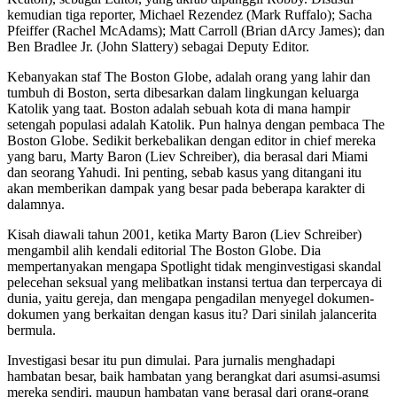
kemudian tiga reporter, Michael Rezendez (Mark Ruffalo); Sacha
Pfeiffer (Rachel McAdams); Matt Carroll (Brian dArcy James); dan
Ben Bradlee Jr. (John Slattery) sebagai Deputy Editor.
Kebanyakan staf The Boston Globe, adalah orang yang lahir dan
tumbuh di Boston, serta dibesarkan dalam lingkungan keluarga
Katolik yang taat. Boston adalah sebuah kota di mana hampir
setengah populasi adalah Katolik. Pun halnya dengan pembaca The
Boston Globe. Sedikit berkebalikan dengan editor in chief mereka
yang baru, Marty Baron (Liev Schreiber), dia berasal dari Miami
dan seorang Yahudi. Ini penting, sebab kasus yang ditangani itu
akan memberikan dampak yang besar pada beberapa karakter di
dalamnya.
Kisah diawali tahun 2001, ketika Marty Baron (Liev Schreiber)
mengambil alih kendali editorial The Boston Globe. Dia
mempertanyakan mengapa Spotlight tidak menginvestigasi skandal
pelecehan seksual yang melibatkan instansi tertua dan terpercaya di
dunia, yaitu gereja, dan mengapa pengadilan menyegel dokumen-
dokumen yang berkaitan dengan kasus itu? Dari sinilah jalancerita
bermula.
Investigasi besar itu pun dimulai. Para jurnalis menghadapi
hambatan besar, baik hambatan yang berangkat dari asumsi-asumsi
mereka sendiri, maupun hambatan yang berasal dari orang-orang