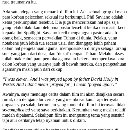
rasa traumanya itu.
Ada satu adegan yang menarik di film ini. Ada sebuah grup di mana
para korban pelecehan seksual itu berkumpul. Phil Saviano adalah
ketua perkumpulan tersebut. Dia juga menceritakan hal apa saja
yang telah dilakukan oleh para pastor tersebut ketika dia masih kecil
kepada tim Spotlight. Saviano kecil menganggap pastor adalah
orang baik, semacam perwakilan Tuhan di dunia. Pelaku, yang
notabene jauh lebih tua secara usia, dan dianggap lebih paham
dalam hal pengetahuan agama, memposisikan dirinya sebagai orang
suci yang jauh dari dosa, dan ‘dekat’ dengan Tuhan. Melalui akses
inilah otak cabul para pemuka agama itu bekerja memperdaya para
calon korban yang usianya jauh di bawah mereka, dan pengetahuan
agamanya masih jauh dari cukup.
“I was eleven. And I was preyed upon by father David Holly in
Wester. And I don’t mean ‘prayed for’, I mean ‘preyed upon’.”
Awalnya, saya menduga cerita dalam film ini akan disajikan secara
rumit, dan dengan alur cerita yang membosankan. Tapi ternyata
dugaan saya salah, kerumitan yang muncul di film ini ternyata tidak
se-
complicated
yang saya perkirakan. Kerumitan yang masih relatif
mudah dipahami. Sekalipun film ini mengusung tema yang sensitif
tapi alur ceritanya tetap nyaman untuk diikuti.