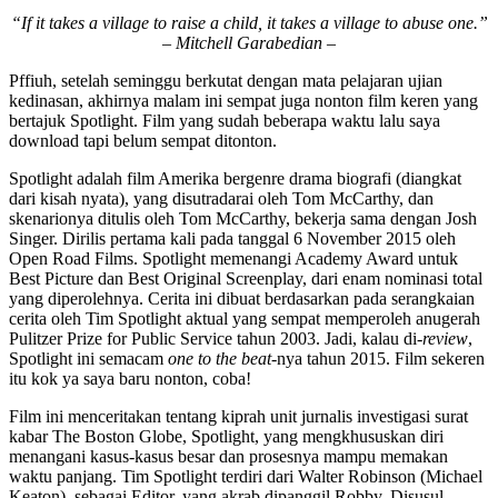
“If it takes a village to raise a child, it takes a village to abuse one.”
– Mitchell Garabedian –
Pffiuh, setelah seminggu berkutat dengan mata pelajaran ujian
kedinasan, akhirnya malam ini sempat juga nonton film keren yang
bertajuk Spotlight. Film yang sudah beberapa waktu lalu saya
download tapi belum sempat ditonton.
Spotlight adalah film Amerika bergenre drama biografi (diangkat
dari kisah nyata), yang disutradarai oleh Tom McCarthy, dan
skenarionya ditulis oleh Tom McCarthy, bekerja sama dengan Josh
Singer. Dirilis pertama kali pada tanggal 6 November 2015 oleh
Open Road Films. Spotlight memenangi Academy Award untuk
Best Picture dan Best Original Screenplay, dari enam nominasi total
yang diperolehnya. Cerita ini dibuat berdasarkan pada serangkaian
cerita oleh Tim Spotlight aktual yang sempat memperoleh anugerah
Pulitzer Prize for Public Service tahun 2003. Jadi, kalau di-
review
,
Spotlight ini semacam
one to the beat
-nya tahun 2015. Film sekeren
itu kok ya saya baru nonton, coba!
Film ini menceritakan tentang kiprah unit jurnalis investigasi surat
kabar The Boston Globe, Spotlight, yang mengkhususkan diri
menangani kasus-kasus besar dan prosesnya mampu memakan
waktu panjang. Tim Spotlight terdiri dari Walter Robinson (Michael
Keaton), sebagai Editor, yang akrab dipanggil Robby. Disusul