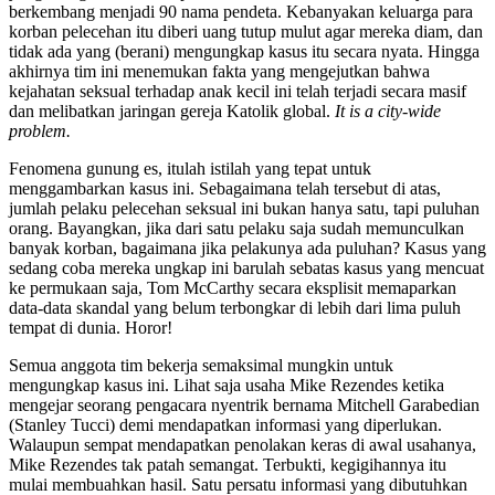
berkembang menjadi 90 nama pendeta. Kebanyakan keluarga para
korban pelecehan itu diberi uang tutup mulut agar mereka diam, dan
tidak ada yang (berani) mengungkap kasus itu secara nyata. Hingga
akhirnya tim ini menemukan fakta yang mengejutkan bahwa
kejahatan seksual terhadap anak kecil ini telah terjadi secara masif
dan melibatkan jaringan gereja Katolik global.
It is a city-wide
problem.
Fenomena gunung es, itulah istilah yang tepat untuk
menggambarkan kasus ini. Sebagaimana telah tersebut di atas,
jumlah pelaku pelecehan seksual ini bukan hanya satu, tapi puluhan
orang. Bayangkan, jika dari satu pelaku saja sudah memunculkan
banyak korban, bagaimana jika pelakunya ada puluhan? Kasus yang
sedang coba mereka ungkap ini barulah sebatas kasus yang mencuat
ke permukaan saja, Tom McCarthy secara eksplisit memaparkan
data-data skandal yang belum terbongkar di lebih dari lima puluh
tempat di dunia. Horor!
Semua anggota tim bekerja semaksimal mungkin untuk
mengungkap kasus ini. Lihat saja usaha Mike Rezendes ketika
mengejar seorang pengacara nyentrik bernama Mitchell Garabedian
(Stanley Tucci) demi mendapatkan informasi yang diperlukan.
Walaupun sempat mendapatkan penolakan keras di awal usahanya,
Mike Rezendes tak patah semangat. Terbukti, kegigihannya itu
mulai membuahkan hasil. Satu persatu informasi yang dibutuhkan