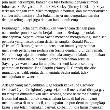
pun mulai terkumpul, bahkan dia bisa bertemu dengan sumber
informasi Si Pengacara, Patrick McSorley (Jimmy LeBlanc). Saya
terkesan dengan cara Mike menggali informasi, dan memperlakukan
sumber informasinya. Dia bukan hanya mendengarkan mereka
dengan telinga, tapi juga dengan hati, penuh empati.
Perjuangan Sacha demi melakukan wawancara dengan para
narasumber pun tak selalu berjalan lancar. Berbagai penolakan
dihadapinya. Seperti ketika Sacha mencoba menghubungi salah satu
pendeta yang masuk dalam daftar tersangka, Ronald Paquin
(Richard O’Rourke), seorang pensiunan imam, yang sempat
menjawab pertanyaan-pertanyaan Sacha dengan jujur dan ramah.
Namun tetap saja dia membela diri, alasannya melakukan tindakan
itu karena dulu dia pun adalah korban pelecehan seksual.
Sayangnya wawancara itu terpaksa terhenti karena seorang
perempuan bernama Jane Paquin (Nancy E. Carroll) tiba-tiba
muncul dari balik pintu, dan meminta Sacha untuk tidak
melanjutkan wawancara.
Adegan yang menyedihkan juga terjadi ketika Joe Crowley
(Michael Cyril Creighton), yang sejak kecil menyadari dirinya gay
itu ternyata dimanfaatkan oleh seorang pastor bernama Shanley.
Bukan hal mudah untuk menceritakan kembali hal pahit yang
menimpanya di masa kecil, tapi bagaimana pun demi mengungkap
kasus yang telah memakan banyak korban ini, dia harus menekan