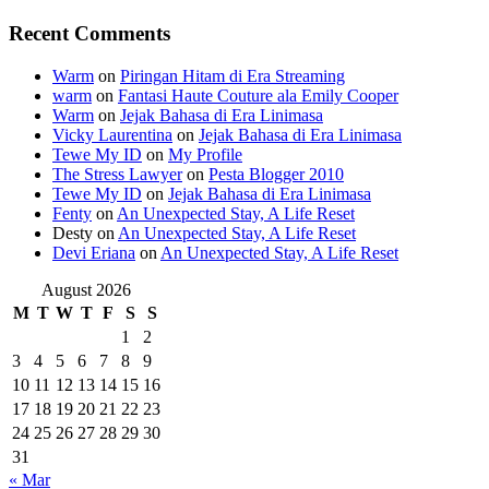
Recent Comments
Warm
on
Piringan Hitam di Era Streaming
warm
on
Fantasi Haute Couture ala Emily Cooper
Warm
on
Jejak Bahasa di Era Linimasa
Vicky Laurentina
on
Jejak Bahasa di Era Linimasa
Tewe My ID
on
My Profile
The Stress Lawyer
on
Pesta Blogger 2010
Tewe My ID
on
Jejak Bahasa di Era Linimasa
Fenty
on
An Unexpected Stay, A Life Reset
Desty
on
An Unexpected Stay, A Life Reset
Devi Eriana
on
An Unexpected Stay, A Life Reset
August 2026
M
T
W
T
F
S
S
1
2
3
4
5
6
7
8
9
10
11
12
13
14
15
16
17
18
19
20
21
22
23
24
25
26
27
28
29
30
31
« Mar