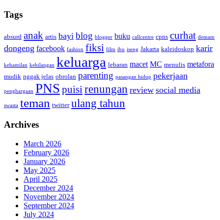
Tags
anak
curhat
blog
bayi
buku
absurd
artis
cpns
blogger
callcentre
demam
fiksi
dongeng
karir
facebook
Jakarta
kaleidoskop
fashion
film
ibu
iseng
keluarga
macet
MC
metafora
lebaran
menulis
kehamilan
kehilangan
parenting
pekerjaan
mudik
nggak jelas
obrolan
pasangan hidup
PNS
renungan
puisi
review
social media
penghargaan
teman
ulang tahun
twitter
swasta
Archives
March 2026
February 2026
January 2026
May 2025
April 2025
December 2024
November 2024
September 2024
July 2024