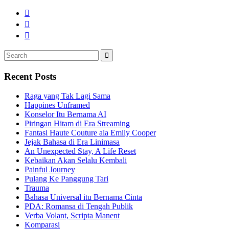
Search
Search
for:
Recent Posts
Raga yang Tak Lagi Sama
Happines Unframed
Konselor Itu Bernama AI
Piringan Hitam di Era Streaming
Fantasi Haute Couture ala Emily Cooper
Jejak Bahasa di Era Linimasa
An Unexpected Stay, A Life Reset
Kebaikan Akan Selalu Kembali
Painful Journey
Pulang Ke Panggung Tari
Trauma
Bahasa Universal itu Bernama Cinta
PDA: Romansa di Tengah Publik
Verba Volant, Scripta Manent
Komparasi