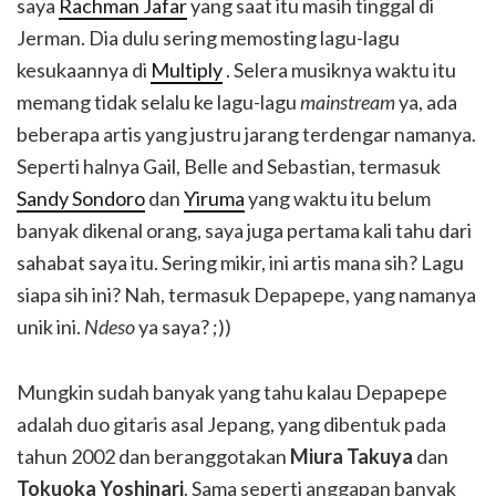
saya
Rachman Jafar
yang saat itu masih tinggal di
Jerman. Dia dulu sering memosting lagu-lagu
kesukaannya di
Multiply
. Selera musiknya waktu itu
memang tidak selalu ke lagu-lagu
mainstream
ya, ada
beberapa artis yang justru jarang terdengar namanya.
Seperti halnya Gail, Belle and Sebastian, termasuk
Sandy Sondoro
dan
Yiruma
yang waktu itu belum
banyak dikenal orang, saya juga pertama kali tahu dari
sahabat saya itu. Sering mikir, ini artis mana sih? Lagu
siapa sih ini? Nah, termasuk Depapepe, yang namanya
unik ini.
Ndeso
ya saya? ;))
Mungkin sudah banyak yang tahu kalau Depapepe
adalah duo gitaris asal Jepang, yang dibentuk pada
tahun 2002 dan beranggotakan
Miura Takuya
dan
Tokuoka Yoshinari
. Sama seperti anggapan banyak