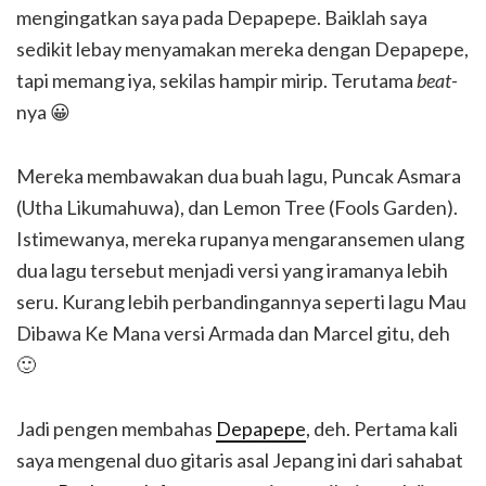
mengingatkan saya pada Depapepe. Baiklah saya
sedikit lebay menyamakan mereka dengan Depapepe,
tapi memang iya, sekilas hampir mirip. Terutama
beat
-
nya 😀
Mereka membawakan dua buah lagu, Puncak Asmara
(Utha Likumahuwa), dan Lemon Tree (Fools Garden).
Istimewanya, mereka rupanya mengaransemen ulang
dua lagu tersebut menjadi versi yang iramanya lebih
seru. Kurang lebih perbandingannya seperti lagu Mau
Dibawa Ke Mana versi Armada dan Marcel gitu, deh
🙂
Jadi pengen membahas
Depapepe
, deh. Pertama kali
saya mengenal duo gitaris asal Jepang ini dari sahabat