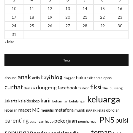
3
4
5
6
7
8
9
10
11
12
13
14
15
16
17
18
19
20
21
22
23
24
25
26
27
28
29
30
31
« Mar
Tags
anak
blog
bayi
buku
absurd
artis
cpns
blogger
callcentre
curhat
fiksi
dongeng
facebook
demam
fashion
film
ibu
iseng
keluarga
karir
Jakarta
kaleidoskop
kehamilan
kehilangan
macet
MC
metafora
lebaran
menulis
mudik
nggak jelas
obrolan
PNS
puisi
parenting
pekerjaan
pasangan hidup
penghargaan
teman
renungan