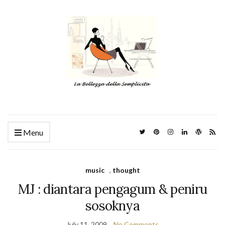
Menu
music
,
thought
MJ : diantara pengagum & peniru
sosoknya
July 11, 2009
No Comments