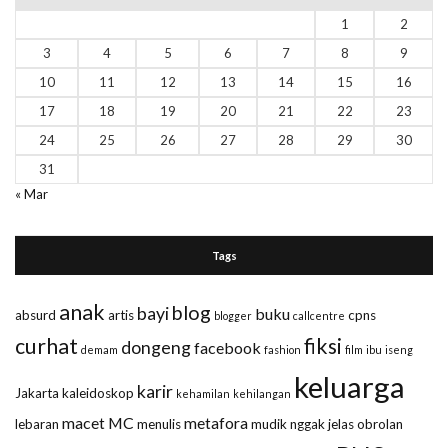
1
2
3
4
5
6
7
8
9
10
11
12
13
14
15
16
17
18
19
20
21
22
23
24
25
26
27
28
29
30
31
« Mar
Tags
anak
blog
bayi
buku
absurd
artis
cpns
blogger
callcentre
curhat
fiksi
dongeng
facebook
demam
fashion
film
ibu
iseng
keluarga
karir
Jakarta
kaleidoskop
kehamilan
kehilangan
macet
MC
metafora
lebaran
menulis
mudik
nggak jelas
obrolan