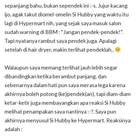
sepanjang bahu, bukan sependek ini :-s. Jujur kacang
ijo, agak takut diomel-omelin Si Hubby yang waktu itu
lagi di Hypermart nih, yang sejak saya masuk salon
sudah warning di BBM : “Jangan pendek-pendek!”.
Tapi nyatanya rambut saya pendek juga. Apalagi
setelah di hair dryer, makin terlihat pendeklah..
Walaupun saya memang terlihat jauh lebih segar
dibandingkan ketika berambut panjang, dan
sebenarnya dalam hati pun saya merasa lega karena
akhirnya boleh potong (ke)pendek(an), tapi diam-diam
ketar-ketir juga membayangkan apa reaksi Si Hubby
melihat penampakan saya nantinya :-?. Saya pun
akhirnya menyusul Si Hubby ke Hypermart. Reaksinya
adalah :