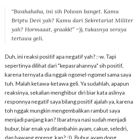
“Bwahahaha, ini sih Polwan banget. Kamu
Briptu Devi yah? Kamu dari Sekretariat Militer
yah? Hormaaat, graakk!” =)), tukasnya seraya
tertawa geli.
Duh, ini reaksi positif apa negatif yah? :-w. Tapi
sepertinya dilihat dari “kepasrahannya” sih positif,
karena ternyata dia nggak ngomel-ngomel sama saya
tuh. Malah ketawa-ketawa geli. Ya sudahlah, apapun
reaksinya, sekalian menghibur diri biar kata aslinya
responnya negatif saya bilang positif ajalah ya, karena
toh nggak mungkin mengembalikan rambut saya
menjadi panjang kan? Ibaratnya nasi sudah menjadi
bubur, biar enak ya ditambahin ayam, cakue, seledri,
dan bawang goreng, kan? ;)). Bubur ayam dong..