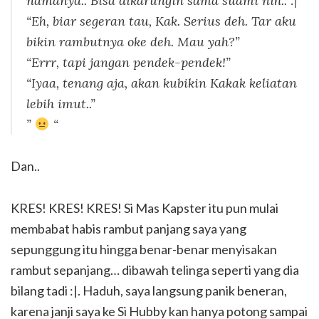
namanya.. Bisa dikarungin sama suami nih.. :|”
“Eh, biar segeran tau, Kak. Serius deh. Tar aku
bikin rambutnya oke deh. Mau yah?”
“Errr, tapi jangan pendek-pendek!”
“Iyaa, tenang aja, akan kubikin Kakak keliatan
lebih imut..”
”
“
Dan..
KRES! KRES! KRES! Si Mas Kapster itu pun mulai
membabat habis rambut panjang saya yang
sepunggung itu hingga benar-benar menyisakan
rambut sepanjang… dibawah telinga seperti yang dia
bilang tadi :|. Haduh, saya langsung panik beneran,
karena janji saya ke Si Hubby kan hanya potong sampai