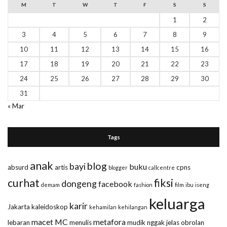
M
T
W
T
F
S
S
1
2
3
4
5
6
7
8
9
10
11
12
13
14
15
16
17
18
19
20
21
22
23
24
25
26
27
28
29
30
31
« Mar
Tags
anak
blog
bayi
buku
absurd
artis
cpns
blogger
callcentre
curhat
fiksi
dongeng
facebook
demam
fashion
film
ibu
iseng
keluarga
karir
Jakarta
kaleidoskop
kehamilan
kehilangan
macet
MC
metafora
lebaran
menulis
mudik
nggak jelas
obrolan