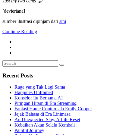
Just my two cents 🙂
[devieriana]
sumber ilustrasi dipinjam dari
sini
Continue Reading
Search
Search
for:
Recent Posts
Raga yang Tak Lagi Sama
Happines Unframed
Konselor Itu Bernama AI
Piringan Hitam di Era Streaming
Fantasi Haute Couture ala Emily Cooper
Jejak Bahasa di Era Linimasa
An Unexpected Stay, A Life Reset
Kebaikan Akan Selalu Kembali
Painful Journey