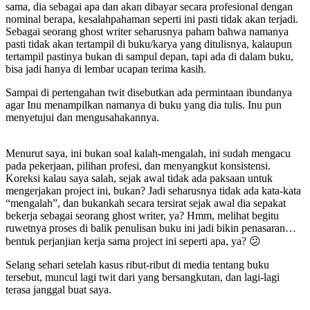
sama, dia sebagai apa dan akan dibayar secara profesional dengan
nominal berapa, kesalahpahaman seperti ini pasti tidak akan terjadi.
Sebagai seorang ghost writer seharusnya paham bahwa namanya
pasti tidak akan tertampil di buku/karya yang ditulisnya, kalaupun
tertampil pastinya bukan di sampul depan, tapi ada di dalam buku,
bisa jadi hanya di lembar ucapan terima kasih.
Sampai di pertengahan twit disebutkan ada permintaan ibundanya
agar Inu menampilkan namanya di buku yang dia tulis. Inu pun
menyetujui dan mengusahakannya.
Menurut saya, ini bukan soal kalah-mengalah, ini sudah mengacu
pada pekerjaan, pilihan profesi, dan menyangkut konsistensi.
Koreksi kalau saya salah, sejak awal tidak ada paksaan untuk
mengerjakan project ini, bukan? Jadi seharusnya tidak ada kata-kata
“mengalah”, dan bukankah secara tersirat sejak awal dia sepakat
bekerja sebagai seorang ghost writer, ya? Hmm, melihat begitu
ruwetnya proses di balik penulisan buku ini jadi bikin penasaran…
bentuk perjanjian kerja sama project ini seperti apa, ya? 😕
Selang sehari setelah kasus ribut-ribut di media tentang buku
tersebut, muncul lagi twit dari yang bersangkutan, dan lagi-lagi
terasa janggal buat saya.