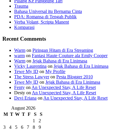
Pulang Ke Panggung Tari
Trauma
Bahasa Universal itu Bernama Cinta
PDA: Romansa di Tengah Publik
Verba Volant, Scripta Manent
Komparasi
Recent Comments
Warm
on
Piringan Hitam di Era Streaming
warm
on
Fantasi Haute Couture ala Emily Cooper
Warm
on
Jejak Bahasa di Era Linimasa
Vicky Laurentina
on
Jejak Bahasa di Era Linimasa
Tewe My ID
on
My Profile
The Stress Lawyer
on
Pesta Blogger 2010
Tewe My ID
on
Jejak Bahasa di Era Linimasa
Fenty
on
An Unexpected Stay, A Life Reset
Desty
on
An Unexpected Stay, A Life Reset
Devi Eriana
on
An Unexpected Stay, A Life Reset
August 2026
M
T
W
T
F
S
S
1
2
3
4
5
6
7
8
9