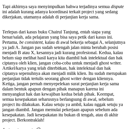
Tapi akhirnya saya menyimpulkan bahwa terjadinya semua
dispute
ini adalah kurang adanya koordinasi terkait project yang sedang
dikerjakan, utamanya adalah di perjanjian kerja sama.
Terlepas dari kasus buku Chairul Tanjung, entah siapa yang
benar/salah, ada pelajaran yang bisa saya petik dari kasus ini.
Pertama,
be consistent
, kalau di awal bekerja sebagai A, selanjutnya
ya jadi A. Jangan pas sudah setengah jalan minta berubah posisi
menjadi B atau X, kesannya jadi kurang profesional. Kedua, kalau
belum siap melihat hasil karya kita diambil hak intelektual dan hak
ciptanya oleh klien, jangan coba-coba untuk menjadi ghost writer.
Artikel/karya yang telah diterbitkan, hak intelektual dan hak
ciptanya sepenuhnya akan menjadi milik klien. Itu sudah merupakan
perjanjian tidak tertulis seorang ghost writer dengan kliennya.
Ketiga, jangan pernah menyepelekan surat perjanjian kerja sama
dalam bentuk apapun dengan pihak manapun karena ini
menyangkut hak dan kewajiban kedua belah pihak. Keempat,
semua kesepakatan seharusnya berlangsung di awal, sebelum
project itu dilakukan. Kalau setuju ya ambil, kalau nggak setuju ya
jangan diambil. Jangan memulai pekerjaan apapun sebelum ada
kesepakatan. Jadi kesepakatan itu bukan di tengah, atau di akhir
project. Berkontraklah!