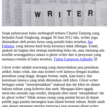
Sejak peluncuran buku otobiografi terbaru Chairul Tanjung yang
berjudul Anak Singkong, tanggal 30 Juni 2012 lalu, twitter juga
diramaikan oleh protes keras sang penulis buku tersebut,
Inu
Fabiana
, yang merasa hasil kerja kerasnya tidak dihargai. Entah,
apakah ini bagian dari strategi marketing buku itu, atau memang ada
konflik sesungguhnya antara si ghost writer dan si penyusun yang
namanya tertulis di buku tersebut,
Tjahja Gunawan Adiredja
😕
Ghost writer adalah seseorang yang menyediakan jasa penulisan
artikel, buku cetak, dan atau konten web lainnya dengan kualitas
penulisan yang tinggi, dengan format, topik, kata kunci, dan
ketentuan lainnya yang telah ditentukan oleh klien. Ghost writer
bertugas untuk “menerjemahkan” maksud dan ide klien ke dalam
bahasa tulisan yang koheren dan utuh. Mengapa klien nggak
mencoba menulis saja sendiri, daripada ribet mesti ‘menjahitkan’ ide
ke ghost writer? Tidak semua orang yang pandai bicara di depan
publik juga pandai merangkai kata dalam bentuk tulisan. Itulah salah
satu alasan mengapa mereka menyewa jasa seorang ghost writer,