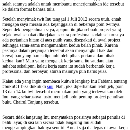
salah satunya adalah untuk membantu menerjemahkan ide tersebut
ke dalam format bahasa tulis.
Setelah menyimak twit Inu tanggal 1 Juli 2012 secara utuh, entah
mengapa saya merasa ada kejanggalan di beberapa poin twitnya.
Sependek pengetahuan saya, apapun itu jika sebuah project yang
sejak awal sepakat dikerjakan secara profesional sudah seharusnya
ada perjanjian hitam di atas putih yang disepakati di awal project
sehingga sama-sama mengamankan kedua belah pihak. Karena
pastinya dalam perjanjian tersebut akan menyangkut hak dan
kewajiban yang harus dipenuhi oleh pihak pertama dan pihak
kedua, kan? Mau yang mengajak kerja sama itu saudara atau
sahabat sekalipun, kalau kerja sama itu sudah berbentuk kerja
profesional dan berbayar, aturan mainnya pun harus jelas.
Kalau ada yang ingin membaca kultwit lengkap Inu Fabiana tentang
#bukuCT bisa diikuti di
sini
. Nah, jika diperhatikan lebih jeli, poin
13 dan 14 kultwit tersebut merupakan poin yang terlewatkan oleh
Inu, yang seharusnya justru menjadi poin penting project penulisan
buku Chairul Tanjung tersebut.
Secara tidak langsung Inu menyatakan posisinya sebagai penulis di
balik layar, di sisi lain secara tidak langsung Inu sudah
mengesampingkan haknya sendiri. Andai saja dia tegas di awal kerja