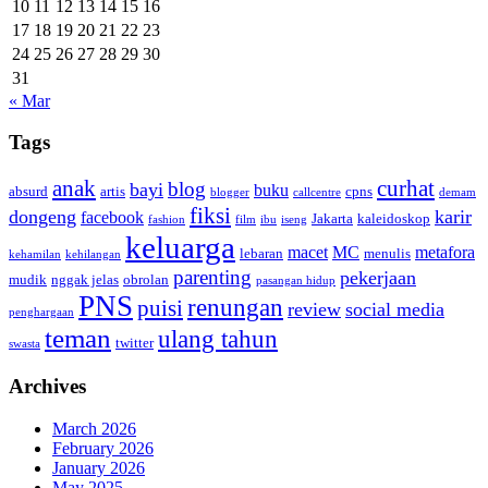
10
11
12
13
14
15
16
17
18
19
20
21
22
23
24
25
26
27
28
29
30
31
« Mar
Tags
anak
curhat
blog
bayi
buku
absurd
artis
cpns
blogger
callcentre
demam
fiksi
dongeng
karir
facebook
Jakarta
kaleidoskop
fashion
film
ibu
iseng
keluarga
macet
MC
metafora
lebaran
menulis
kehamilan
kehilangan
parenting
pekerjaan
mudik
nggak jelas
obrolan
pasangan hidup
PNS
renungan
puisi
review
social media
penghargaan
teman
ulang tahun
twitter
swasta
Archives
March 2026
February 2026
January 2026
May 2025