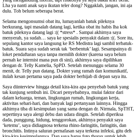
Lha ya nanti anak saya ikutan teler dong? Nggaklah, jangan, ini aja
dulu. Toh belum seberapa berat.
Selama mengonsumsi obat itu, lumayanlah batuk pileknya
berkurang, tapi masalah datang lagi, ketika obat itu habis lha kok
batuk pileknya datang lagi :(( *stress* . Sampai akhirnya saya
menyerah, ya sudah… saya ke spesialis penyakit dalam :((. Sore itu,
sepulang kantor saya langsung ke RS Medistra lagi sambil terbatuk-
batuk. Suara saya sudah serak tak ‘berbentuk’ lagi. Sesampainya di
loket pendaftaran saya tanpa memilih dokter (karena saya belum
pernah ke internist mana pun di sini), akhirnya saya dipilihkan
dengan dr. Telly Kamelia, SpPD. Setelah menunggu selama 30
menit, dr. Telly pun datang. Dokter yang ramah dan komunikatif,
itulah kesan pertama saya pada dokter berhijab di depan saya itu.
Saya diinterview hingga detail kira-kira apa penyebab batuk yang
tak kunjung sembuh ini. Dicari penyebabnya, mulai faktor dari
dalam keluarga, teman, lingkungan rumah, lingkungan kerja,
aktivitas sehari-hari, dan banyak lagi pertanyaan lainnya. Hingga
akhirnya tiba di kesimpulan yang sama dengan dr. Nirmala, SpTHT,
sepertinya saya alergi debu dan udara dingin. Setelah diperiksa
dada, punggung, hidung, tenggorokan, akhirnya penyakit saya
‘ketemu’, saya didiagnosa terkena rhino-faringitis, faringitis, dan
bronchitis. Intinya saluran pernafasan saya terkena infeksi, gitu deh
kira-kira kesimpulannya. Dan saya harus foto thorax untuk lebih