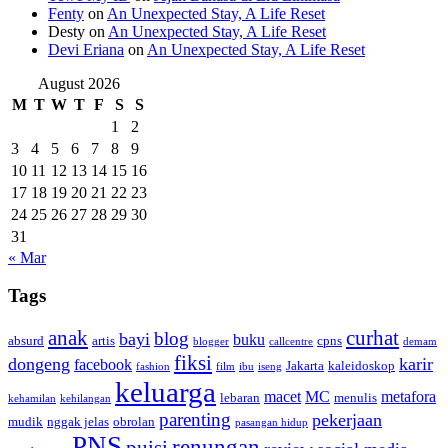
Fenty
on
An Unexpected Stay, A Life Reset
Desty
on
An Unexpected Stay, A Life Reset
Devi Eriana
on
An Unexpected Stay, A Life Reset
August 2026
M
T
W
T
F
S
S
1
2
3
4
5
6
7
8
9
10
11
12
13
14
15
16
17
18
19
20
21
22
23
24
25
26
27
28
29
30
31
« Mar
Tags
anak
curhat
blog
bayi
buku
absurd
artis
cpns
blogger
callcentre
demam
fiksi
dongeng
karir
facebook
Jakarta
kaleidoskop
fashion
film
ibu
iseng
keluarga
macet
MC
metafora
lebaran
menulis
kehamilan
kehilangan
parenting
pekerjaan
mudik
nggak jelas
obrolan
pasangan hidup
PNS
renungan