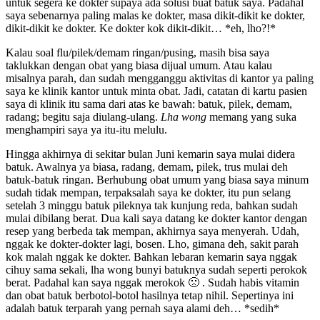
untuk segera ke dokter supaya ada solusi buat batuk saya. Padahal
saya sebenarnya paling malas ke dokter, masa dikit-dikit ke dokter,
dikit-dikit ke dokter. Ke dokter kok dikit-dikit… *eh, lho?!*
Kalau soal flu/pilek/demam ringan/pusing, masih bisa saya
taklukkan dengan obat yang biasa dijual umum. Atau kalau
misalnya parah, dan sudah mengganggu aktivitas di kantor ya paling
saya ke klinik kantor untuk minta obat. Jadi, catatan di kartu pasien
saya di klinik itu sama dari atas ke bawah: batuk, pilek, demam,
radang; begitu saja diulang-ulang.
Lha wong
memang yang suka
menghampiri saya ya itu-itu melulu.
Hingga akhirnya di sekitar bulan Juni kemarin saya mulai didera
batuk. Awalnya ya biasa, radang, demam, pilek, trus mulai deh
batuk-batuk ringan. Berhubung obat umum yang biasa saya minum
sudah tidak mempan, terpaksalah saya ke dokter, itu pun selang
setelah 3 minggu batuk pileknya tak kunjung reda, bahkan sudah
mulai dibilang berat. Dua kali saya datang ke dokter kantor dengan
resep yang berbeda tak mempan, akhirnya saya menyerah. Udah,
nggak ke dokter-dokter lagi, bosen. Lho, gimana deh, sakit parah
kok malah nggak ke dokter. Bahkan lebaran kemarin saya nggak
cihuy sama sekali, lha wong bunyi batuknya sudah seperti perokok
berat. Padahal kan saya nggak merokok 🙁 . Sudah habis vitamin
dan obat batuk berbotol-botol hasilnya tetap nihil. Sepertinya ini
adalah batuk terparah yang pernah saya alami deh… *sedih*