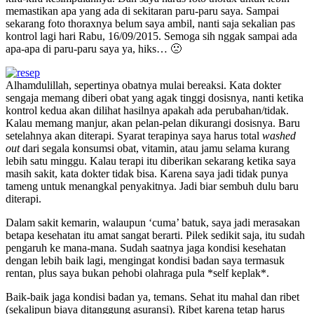
memastikan apa yang ada di sekitaran paru-paru saya. Sampai
sekarang foto thoraxnya belum saya ambil, nanti saja sekalian pas
kontrol lagi hari Rabu, 16/09/2015. Semoga sih nggak sampai ada
apa-apa di paru-paru saya ya, hiks… 🙁
Alhamdulillah, sepertinya obatnya mulai bereaksi. Kata dokter
sengaja memang diberi obat yang agak tinggi dosisnya, nanti ketika
kontrol kedua akan dilihat hasilnya apakah ada perubahan/tidak.
Kalau memang manjur, akan pelan-pelan dikurangi dosisnya. Baru
setelahnya akan diterapi. Syarat terapinya saya harus total
washed
out
dari segala konsumsi obat, vitamin, atau jamu selama kurang
lebih satu minggu. Kalau terapi itu diberikan sekarang ketika saya
masih sakit, kata dokter tidak bisa. Karena saya jadi tidak punya
tameng untuk menangkal penyakitnya. Jadi biar sembuh dulu baru
diterapi.
Dalam sakit kemarin, walaupun ‘cuma’ batuk, saya jadi merasakan
betapa kesehatan itu amat sangat berarti. Pilek sedikit saja, itu sudah
pengaruh ke mana-mana. Sudah saatnya jaga kondisi kesehatan
dengan lebih baik lagi, mengingat kondisi badan saya termasuk
rentan, plus saya bukan pehobi olahraga pula *self keplak*.
Baik-baik jaga kondisi badan ya, temans. Sehat itu mahal dan ribet
(sekalipun biaya ditanggung asuransi). Ribet karena tetap harus