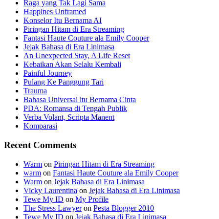
Raga yang Tak Lagi Sama
Happines Unframed
Konselor Itu Bernama AI
Piringan Hitam di Era Streaming
Fantasi Haute Couture ala Emily Cooper
Jejak Bahasa di Era Linimasa
An Unexpected Stay, A Life Reset
Kebaikan Akan Selalu Kembali
Painful Journey
Pulang Ke Panggung Tari
Trauma
Bahasa Universal itu Bernama Cinta
PDA: Romansa di Tengah Publik
Verba Volant, Scripta Manent
Komparasi
Recent Comments
Warm
on
Piringan Hitam di Era Streaming
warm
on
Fantasi Haute Couture ala Emily Cooper
Warm
on
Jejak Bahasa di Era Linimasa
Vicky Laurentina
on
Jejak Bahasa di Era Linimasa
Tewe My ID
on
My Profile
The Stress Lawyer
on
Pesta Blogger 2010
Tewe My ID
on
Jejak Bahasa di Era Linimasa