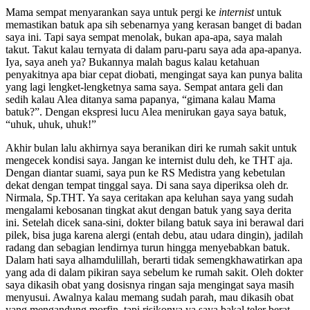
Mama sempat menyarankan saya untuk pergi ke
internist
untuk
memastikan batuk apa sih sebenarnya yang kerasan banget di badan
saya ini. Tapi saya sempat menolak, bukan apa-apa, saya malah
takut. Takut kalau ternyata di dalam paru-paru saya ada apa-apanya.
Iya, saya aneh ya? Bukannya malah bagus kalau ketahuan
penyakitnya apa biar cepat diobati, mengingat saya kan punya balita
yang lagi lengket-lengketnya sama saya. Sempat antara geli dan
sedih kalau Alea ditanya sama papanya, “gimana kalau Mama
batuk?”. Dengan ekspresi lucu Alea menirukan gaya saya batuk,
“uhuk, uhuk, uhuk!”
Akhir bulan lalu akhirnya saya beranikan diri ke rumah sakit untuk
mengecek kondisi saya. Jangan ke internist dulu deh, ke THT aja.
Dengan diantar suami, saya pun ke RS Medistra yang kebetulan
dekat dengan tempat tinggal saya. Di sana saya diperiksa oleh dr.
Nirmala, Sp.THT. Ya saya ceritakan apa keluhan saya yang sudah
mengalami kebosanan tingkat akut dengan batuk yang saya derita
ini. Setelah dicek sana-sini, dokter bilang batuk saya ini berawal dari
pilek, bisa juga karena alergi (entah debu, atau udara dingin), jadilah
radang dan sebagian lendirnya turun hingga menyebabkan batuk.
Dalam hati saya alhamdulillah, berarti tidak semengkhawatirkan apa
yang ada di dalam pikiran saya sebelum ke rumah sakit. Oleh dokter
saya dikasih obat yang dosisnya ringan saja mengingat saya masih
menyusui. Awalnya kalau memang sudah parah, mau dikasih obat
yang mengandung morfin, tapi risikonya ya saya bakal teler berat.