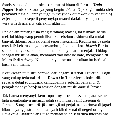
Ssndy sempat dijuluki oleh para musisi hitam di Jerman ‘
Indo-
Nigger’
lantaran suaranya yang begitu
‘black’
& jarang dimiliki oleh
penyanyi Asia. Suaranya juga
‘pure’
(tidak diutak-atik mixer studio)
& jernih, tidak seperti penyanyi-penyanyi dadakan yang sering
wira-wiri di acara tv kita akhir-akhir ini
Pria dalam rentang usia yang terbilang matang ini ternyata harus
melalui hidup yang penuh lika-liku sebelum akhirnya dia mulai
banyak dikenal banyak orang seperti sekarang. Kecintaannya pada
musik & keharusannya menyambung hidup di kota
hi-tech
Berlin
sambil menyelesaikan kuliah membuatnya harus menjalani hidup
sebagai musisi jalanan, menyanyi dari kafe ke kafe, mengamen di
Metro & di
subway
. Namun ternyata semua kesulitan itu berbuah
hasil yang manis.
Kesuksesan itu justru berawal dari negara si Adolf Hitler ini. Lagu
yang cukup terkenal adalah
Down On The Street,
boleh dikatakan
sebagai detail soundtrack kehidupannya sebagai penyanyi &
pengalamannya ber-jam session dengan musisi-musisi Jerman.
Tak hanya menyanyi, kemampuannya menulis & mengaransemen
lagu membuatnya menjadi salah satu musisi yang disegani di
Jerman. Sangat menarik jika mengikuti perjalanan karirnya di jagad
hiburan yang justru membuatnya lebih dikenal di negeri orang.
Layaknya Anggun yang juga menjadi salah satu diva Internasional