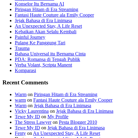
Konselor Itu Bernama AI
Piringan Hitam di Era Streaming
Fantasi Haute Couture ala Emily Cooper
Jejak Bahasa di Era Linimasa
An Unexpected Stay, A Life Reset
Kebaikan Akan Selalu Kembali
Painful Journey
Pulang Ke Panggung Tari
Trauma
Bahasa Universal itu Bernama Cinta
PDA: Romansa di Tengah Publik
Verba Volant, Scripta Manent
Komparasi
Recent Comments
Warm
on
Piringan Hitam di Era Streaming
warm
on
Fantasi Haute Couture ala Emily Cooper
Warm
on
Jejak Bahasa di Era Linimasa
Vicky Laurentina
on
Jejak Bahasa di Era Linimasa
Tewe My ID
on
My Profile
The Stress Lawyer
on
Pesta Blogger 2010
Tewe My ID
on
Jejak Bahasa di Era Linimasa
Fenty
on
An Unexpected Stay, A Life Reset