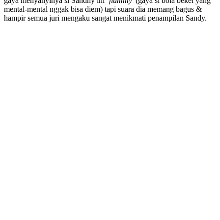
gaya menyanyinya si Sandhy ini
‘flummy’
(gaya si bola bekel yang
mental-mental nggak bisa diem) tapi suara dia memang bagus &
hampir semua juri mengaku sangat menikmati penampilan Sandy.