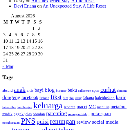
Desty
on
An Unexpected Stay, A Life Reset
Devi Eriana
on
An Unexpected Stay, A Life Reset
August 2026
M
T
W
T
F
S
S
1
2
3
4
5
6
7
8
9
10
11
12
13
14
15
16
17
18
19
20
21
22
23
24
25
26
27
28
29
30
31
« Mar
Tags
anak
curhat
blog
bayi
buku
absurd
artis
cpns
blogger
callcentre
demam
fiksi
dongeng
karir
facebook
Jakarta
kaleidoskop
fashion
film
ibu
iseng
keluarga
macet
MC
metafora
lebaran
menulis
kehamilan
kehilangan
parenting
pekerjaan
mudik
nggak jelas
obrolan
pasangan hidup
PNS
renungan
puisi
review
social media
penghargaan
teman
ulang tahun