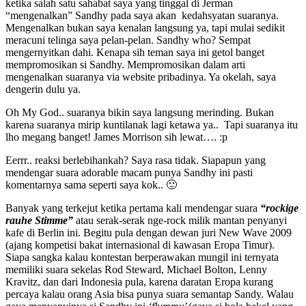
ketika salah satu sahabat saya yang tinggal di Jerman
“mengenalkan” Sandhy pada saya akan kedahsyatan suaranya.
Mengenalkan bukan saya kenalan langsung ya, tapi mulai sedikit
meracuni telinga saya pelan-pelan. Sandhy who? Sempat
mengernyitkan dahi. Kenapa sih teman saya ini getol banget
mempromosikan si Sandhy. Mempromosikan dalam arti
mengenalkan suaranya via website pribadinya. Ya okelah, saya
dengerin dulu ya.
Oh My God.. suaranya bikin saya langsung merinding. Bukan
karena suaranya mirip kuntilanak lagi ketawa ya.. Tapi suaranya itu
lho megang banget! James Morrison sih lewat…. :p
Eerrr.. reaksi berlebihankah? Saya rasa tidak. Siapapun yang
mendengar suara adorable macam punya Sandhy ini pasti
komentarnya sama seperti saya kok.. 🙂
Banyak yang terkejut ketika pertama kali mendengar suara
“rockige
rauhe Stimme”
atau serak-serak nge-rock milik mantan penyanyi
kafe di Berlin ini. Begitu pula dengan dewan juri New Wave 2009
(ajang kompetisi bakat internasional di kawasan Eropa Timur).
Siapa sangka kalau kontestan berperawakan mungil ini ternyata
memiliki suara sekelas Rod Steward, Michael Bolton, Lenny
Kravitz, dan dari Indonesia pula, karena daratan Eropa kurang
percaya kalau orang Asia bisa punya suara semantap Sandy. Walau