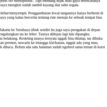
 sejenis HP monophonic. Tapi memang sejak dulu gaya berbicaranya
u saya mungkin sudah sambil kayang dan salto segala.
 melebar/menyempit. Penggambaran lewat tangannya hanya berhenti di
an saya yang kalau bercerita tentang rute menuju ke sebuah tempat bisa
Jakarta ke Surabaya sibuk sendiri itu juga saya peragakan di depan
galungkan tas ke leher. Tasnya diilepas lagi lalu dipangku.
belakang. Resleting tasnya ternyata nggak bisa ditutup, tas dibuka
rkan permen, nawarin ke tetangga kiri/kanan, nggak ada yang mau,
uk dibaca. Belum ada satu halaman sudah ngobrol sama teman di kursi