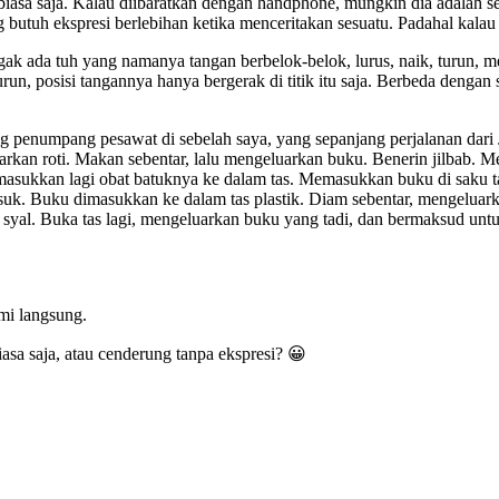
an biasa saja. Kalau diibaratkan dengan handphone, mungkin dia adalah
g butuh ekspresi berlebihan ketika menceritakan sesuatu. Padahal kala
ggak ada tuh yang namanya tangan berbelok-belok, lurus, naik, turun,
, turun, posisi tangannya hanya bergerak di titik itu saja. Berbeda deng
ng penumpang pesawat di sebelah saya, yang sepanjang perjalanan dari 
kan roti. Makan sebentar, lalu mengeluarkan buku. Benerin jilbab. Men
sukkan lagi obat batuknya ke dalam tas. Memasukkan buku di saku tas 
 masuk. Buku dimasukkan ke dalam tas plastik. Diam sebentar, mengelua
 syal. Buka tas lagi, mengeluarkan buku yang tadi, dan bermaksud unt
ami langsung.
asa saja, atau cenderung tanpa ekspresi? 😀