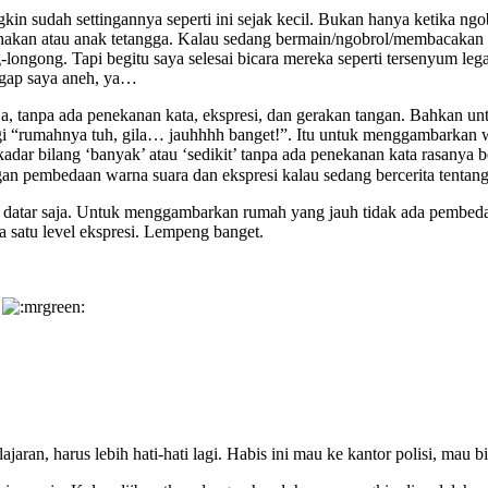
kin sudah settingannya seperti ini sejak kecil. Bukan hanya ketika ng
onakan atau anak tetangga. Kalau sedang bermain/ngobrol/membacakan
-longong. Tapi begitu saya selesai bicara mereka seperti tersenyum lega
ggap saya aneh, ya…
aja, tanpa ada penekanan kata, ekspresi, dan gerakan tangan. Bahkan un
lagi “rumahnya tuh, gila… jauhhhh banget!”. Itu untuk menggambarkan
kadar bilang ‘banyak’ atau ‘sedikit’ tanpa ada penekanan kata rasanya
n pembedaan warna suara dan ekspresi kalau sedang bercerita tentang 
a datar saja. Untuk menggambarkan rumah yang jauh tidak ada pembeda
 satu level ekspresi. Lempeng banget.
?
jaran, harus lebih hati-hati lagi. Habis ini mau ke kantor polisi, mau b