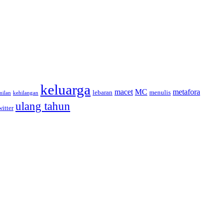
keluarga
macet
MC
metafora
lebaran
menulis
milan
kehilangan
ulang tahun
witter