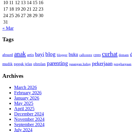
10
11
12
13
14
15
16
17
18
19
20
21
22
23
24
25
26
27
28
29
30
31
« Mar
Tags
anak
curhat
blog
bayi
buku
absurd
artis
cpns
blogger
callcentre
demam
parenting
pekerjaan
mudik
nggak jelas
obrolan
pasangan hidup
penghargaan
Archives
March 2026
February 2026
January 2026
May 2025
April 2025
December 2024
November 2024
September 2024
July 2024