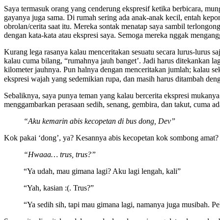
Saya termasuk orang yang cenderung ekspresif ketika berbicara, mung
gayanya juga sama. Di rumah sering ada anak-anak kecil, entah kep
obrolan/cerita saat itu. Mereka sontak menatap saya sambil terlongong
dengan kata-kata atau ekspresi saya. Semoga mereka nggak mengan
Kurang lega rasanya kalau menceritakan sesuatu secara lurus-lurus s
kalau cuma bilang, “rumahnya jauh banget’. Jadi harus ditekankan 
kilometer jauhnya. Pun halnya dengan menceritakan jumlah; kalau se
ekspresi wajah yang sedemikian rupa, dan masih harus ditambah denga
Sebaliknya, saya punya teman yang kalau bercerita ekspresi mukany
menggambarkan perasaan sedih, senang, gembira, dan takut, cuma ada
“Aku kemarin abis kecopetan di bus dong, Dev”
Kok pakai ‘dong’, ya? Kesannya abis kecopetan kok sombong amat
“Hwaaa… trus, trus?”
“Ya udah, mau gimana lagi? Aku lagi lengah, kali”
“Yah, kasian :(. Trus?”
“Ya sedih sih, tapi mau gimana lagi, namanya juga musibah. Pela