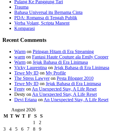
Pulang Ke Panggung Tari
Trauma
Bahasa Universal itu Bernama Cinta
PDA: Romansa di Tengah Publik
Verba Volant, Scripta Manent
Komparasi
Recent Comments
Warm
on
Piringan Hitam di Era Streaming
warm
on
Fantasi Haute Couture ala Emily Cooper
Warm
on
Jejak Bahasa di Era Linimasa
Vicky Laurentina
on
Jejak Bahasa di Era Linimasa
Tewe My ID
on
My Profile
The Stress Lawyer
on
Pesta Blogger 2010
Tewe My ID
on
Jejak Bahasa di Era Linimasa
Fenty
on
An Unexpected Stay, A Life Reset
Desty
on
An Unexpected Stay, A Life Reset
Devi Eriana
on
An Unexpected Stay, A Life Reset
August 2026
M
T
W
T
F
S
S
1
2
3
4
5
6
7
8
9