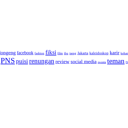
fiksi
dongeng
karir
facebook
Jakarta
kaleidoskop
fashion
film
ibu
iseng
keha
PNS
teman
renungan
puisi
review
social media
t
swasta