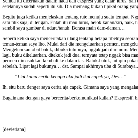
Semua itu diceritakan dalam nada dan ekspresi yang datar, lurus, d
setelannya sudah seperti itu sih. Dia memang bukan tipikal orang yan
Begitu juga ketika menjelaskan tentang rute menuju suatu tempat. N
satu titik saja; di tengah. Entah itu mau lurus, belok kanan/kiri, naik
sambil saya gambar di udara/tanah. Berasa main dam-daman…
Seperti ketika saya menceritakan ulang tentang betapa ribetnya seora
teman-teman saya lho. Mulai dari dia mengeluarkan permen, mengeluar
Mengeluarkan obat batuk, dibuka tutupnya, nggak jadi diminum. Mema
lagi, buku dikeluarkan, ditekuk jadi dua, ternyata tetap nggak bisa
permen dimasukkan kembali ke dalam tas. Batuk-batuk, tutupin pakai
sebelah. Lipat lagi bukunya… dst. Sampai akhirnya tiba di Surabaya..
“Liat kamu cerita kenapa aku jadi ikut capek ya, Dev…”
Ih, situ baru denger saya cerita aja capek. Gimana saya yang mengal
Bagaimana dengan gaya bercerita/berkomunikasi kalian? Ekspresif, bi
[devieriana]