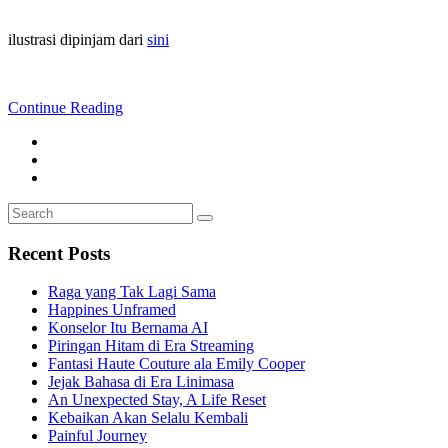
ilustrasi dipinjam dari
sini
Continue Reading
Search
Search
for:
Recent Posts
Raga yang Tak Lagi Sama
Happines Unframed
Konselor Itu Bernama AI
Piringan Hitam di Era Streaming
Fantasi Haute Couture ala Emily Cooper
Jejak Bahasa di Era Linimasa
An Unexpected Stay, A Life Reset
Kebaikan Akan Selalu Kembali
Painful Journey