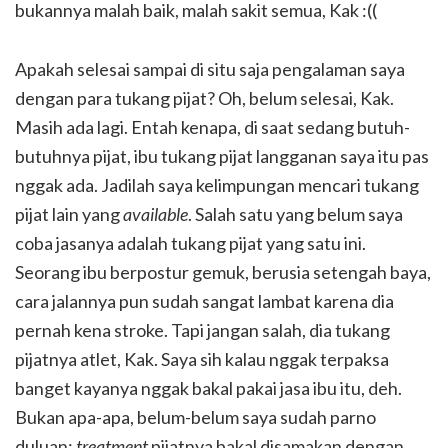
bukannya malah baik, malah sakit semua, Kak :((
Apakah selesai sampai di situ saja pengalaman saya
dengan para tukang pijat? Oh, belum selesai, Kak.
Masih ada lagi. Entah kenapa, di saat sedang butuh-
butuhnya pijat, ibu tukang pijat langganan saya itu pas
nggak ada. Jadilah saya kelimpungan mencari tukang
pijat lain yang
available
. Salah satu yang belum saya
coba jasanya adalah tukang pijat yang satu ini.
Seorang ibu berpostur gemuk, berusia setengah baya,
cara jalannya pun sudah sangat lambat karena dia
pernah kena stroke. Tapi jangan salah, dia tukang
pijatnya atlet, Kak. Saya sih kalau nggak terpaksa
banget kayanya nggak bakal pakai jasa ibu itu, deh.
Bukan apa-apa, belum-belum saya sudah parno
duluan;
treatment
pijatnya bakal disamakan dengan