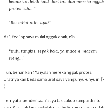
keluarkan lebih kuat dari ini, dan mereka nggak
protes tuh… “
“Ibu mijat atlet apa?”
Asli, feeling saya mulai nggak enak, nih…
“Bulu tangkis, sepak bola, ya macem-macem
Neng…”
Tuh, benar, kan? Ya iyalah mereka nggak protes.
Uratnya kan beda sama urat saya yang unyu-unyu ini [-
(
Ternyata ‘penderitaan’ saya tak cukup sampai di situ
saja, Kak. Tak lama setelah urat betis saya dirasa sudah