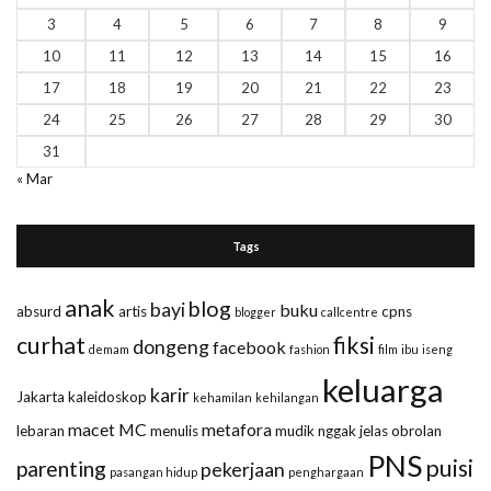
3
4
5
6
7
8
9
10
11
12
13
14
15
16
17
18
19
20
21
22
23
24
25
26
27
28
29
30
31
« Mar
Tags
anak
blog
bayi
buku
absurd
artis
cpns
blogger
callcentre
curhat
fiksi
dongeng
facebook
demam
fashion
film
ibu
iseng
keluarga
karir
Jakarta
kaleidoskop
kehamilan
kehilangan
macet
MC
metafora
lebaran
menulis
mudik
nggak jelas
obrolan
PNS
puisi
parenting
pekerjaan
pasangan hidup
penghargaan