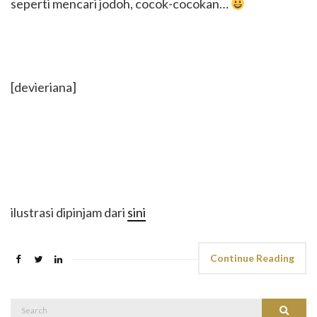
seperti mencari jodoh, cocok-cocokan…
[devieriana]
ilustrasi dipinjam dari
sini
Continue Reading
Search
Search