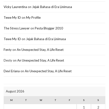
Vicky Laurentina
on
Jejak Bahasa di Era Linimasa
Tewe My ID
on
My Profile
The Stress Lawyer
on
Pesta Blogger 2010
Tewe My ID
on
Jejak Bahasa di Era Linimasa
Fenty
on
An Unexpected Stay, A Life Reset
Desty
on
An Unexpected Stay, A Life Reset
Devi Eriana
on
An Unexpected Stay, A Life Reset
August 2026
M
T
W
T
F
S
S
1
2