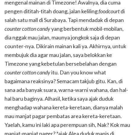
mengenal mainan di Timezone! Awalnya, dia cuma
pengen dititah-titah doang, jalan keliling
foodcourt
di
salah satu mall di Surabaya. Tapi mendadak di depan
counter cotton candy
yang berbentuk mobil-mobilan,
dia nggak mau jalan, maunya jongkok saja di depan
counter-nya. Dikirain mainan kali ya. Akhirnya, untuk
membujuk dia agar mau jalan, saya belokkan ke
Timezone yang kebetulan bersebelahan dengan
counter cotton candy
itu. Dan you know what
bagaimana reaksinya? Semacam takjub gitu. Kan, di
sana ada banyak suara, warna-warni wahana, dan hal-
hal baru baginya. Alhasil, ketika saya ajak duduk
menghadap wahana kereta-keretaan, dianya malah
mau manjat pagar pembatas area kereta-keretaan.
Yaelah, kamu ini laki apa perempuan sih, Nak? Kok mau
manjat-manjat pager? *ajak Alea duduk manis di