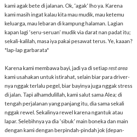
kami agak bete di jalanan. Ok, ‘agak’ lho ya. Karena
kami masih ingat kalau kita mau mudik, mau ketemu
keluarga, mau lebaran di kampung halaman. Lagian
kapan lagi ‘seru-seruan’ mudik via darat nan padat itu;
sekali-kalilah, masa iya pakai pesawat terus. Ye, kaaan?
*lap-lap garbarata*
Karena kami membawa bayi, jadi ya di setiap
rest area
kami usahakan untuk istirahat, selain biar para driver-
nya nggak terlalu pegel, biar bayinya juga nggak stress
di jalan. Tapi alhamdulillah, kami salut sama Alea; di
tengah perjalanan yang panjang itu, dia sama sekali
nggak rewel. Sekalinya rewel karena ngantuk atau
lapar. Selebihnya ya dia ‘sibuk’ main boneka dan main
dengan kami dengan berpindah-pindah jok (depan-