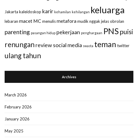
keluarga
karir
Jakarta
kaleidoskop
kehamilan
kehilangan
macet
MC
metafora
lebaran
menulis
mudik
nggak jelas
obrolan
PNS
puisi
parenting
pekerjaan
pasangan hidup
penghargaan
teman
renungan
review
social media
twitter
swasta
ulang tahun
Archives
March 2026
February 2026
January 2026
May 2025