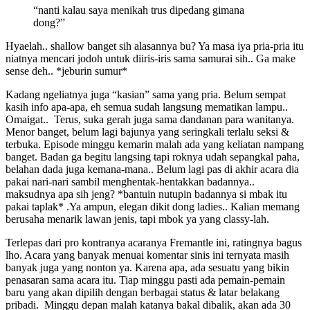
“nanti kalau saya menikah trus dipedang gimana
dong?”
Hyaelah.. shallow banget sih alasannya bu? Ya masa iya pria-pria itu
niatnya mencari jodoh untuk diiris-iris sama samurai sih.. Ga make
sense deh.. *jeburin sumur*
Kadang ngeliatnya juga “kasian” sama yang pria. Belum sempat
kasih info apa-apa, eh semua sudah langsung mematikan lampu..
Omaigat.. Terus, suka gerah juga sama dandanan para wanitanya.
Menor banget, belum lagi bajunya yang seringkali terlalu seksi &
terbuka. Episode minggu kemarin malah ada yang keliatan nampang
banget. Badan ga begitu langsing tapi roknya udah sepangkal paha,
belahan dada juga kemana-mana.. Belum lagi pas di akhir acara dia
pakai nari-nari sambil menghentak-hentakkan badannya..
maksudnya apa sih jeng? *bantuin nutupin badannya si mbak itu
pakai taplak* .Ya ampun, elegan dikit dong ladies.. Kalian memang
berusaha menarik lawan jenis, tapi mbok ya yang classy-lah.
Terlepas dari pro kontranya acaranya Fremantle ini, ratingnya bagus
lho. Acara yang banyak menuai komentar sinis ini ternyata masih
banyak juga yang nonton ya. Karena apa, ada sesuatu yang bikin
penasaran sama acara itu. Tiap minggu pasti ada pemain-pemain
baru yang akan dipilih dengan berbagai status & latar belakang
pribadi. Minggu depan malah katanya bakal dibalik, akan ada 30