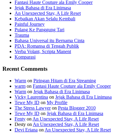
Fantasi Haute Couture ala Emily Cooper
Jejak Bahasa di Era Linimasa
An Unexpected Stay, A Life Reset
Kebaikan Akan Selalu Kembali
Painful Journey
Pulang Ke Panggung Tari
Trauma
Bahasa Universal itu Bernama Cinta
PDA: Romansa di Tengah Publik
Verba Volant, Scripta Manent
Komparasi
Recent Comments
Warm
on
Piringan Hitam di Era Streaming
warm
on
Fantasi Haute Couture ala Emily Cooper
Warm
on
Jejak Bahasa di Era Linimasa
Vicky Laurentina
on
Jejak Bahasa di Era Linimasa
Tewe My ID
on
My Profile
The Stress Lawyer
on
Pesta Blogger 2010
Tewe My ID
on
Jejak Bahasa di Era Linimasa
Fenty
on
An Unexpected Stay, A Life Reset
Desty
on
An Unexpected Stay, A Life Reset
Devi Eriana
on
An Unexpected Stay, A Life Reset