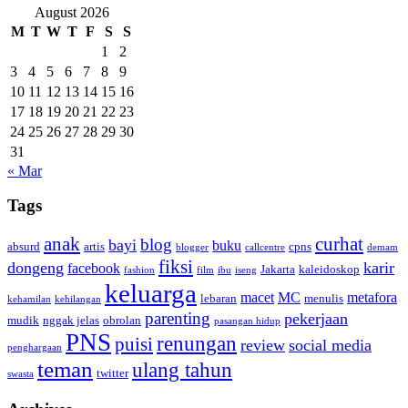
August 2026
M
T
W
T
F
S
S
1
2
3
4
5
6
7
8
9
10
11
12
13
14
15
16
17
18
19
20
21
22
23
24
25
26
27
28
29
30
31
« Mar
Tags
anak
curhat
blog
bayi
buku
absurd
artis
cpns
blogger
callcentre
demam
fiksi
dongeng
karir
facebook
Jakarta
kaleidoskop
fashion
film
ibu
iseng
keluarga
macet
MC
metafora
lebaran
menulis
kehamilan
kehilangan
parenting
pekerjaan
mudik
nggak jelas
obrolan
pasangan hidup
PNS
renungan
puisi
review
social media
penghargaan
teman
ulang tahun
twitter
swasta