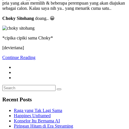
pria yang akan memilih & beberapa perempuan yang akan diajukan
sebagai calon. Kalau saya nih ya.. yang menarik cuma satu..
Choky Sitohang
doang.. 😀
*cipika cipiki sama Choky*
[devieriana]
Continue Reading
Search
Search
for:
Recent Posts
Raga yang Tak Lagi Sama
Happines Unframed
Konselor Itu Bernama AI
Piringan Hitam di Era Streaming