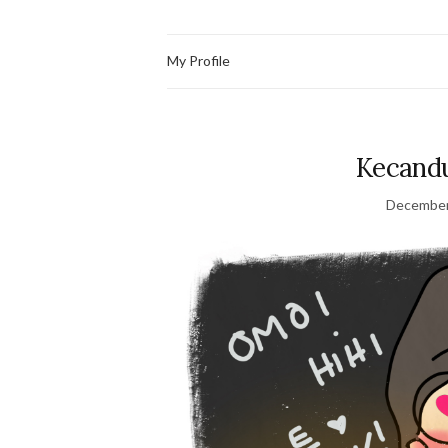
My Profile
Kecand
December