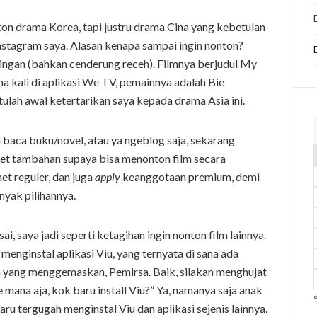
ton drama Korea, tapi justru drama Cina yang kebetulan
nstagram saya. Alasan kenapa sampai ingin nonton?
ringan (bahkan cenderung receh). Filmnya berjudul My
ma kali di aplikasi We TV, pemainnya adalah Bie
ulah awal ketertarikan saya kepada drama Asia ini.
a baca buku/novel, atau ya ngeblog saja, sekarang
ket tambahan supaya bisa menonton film secara
t reguler, dan juga
apply
keanggotaan premium, demi
nyak pilihannya.
ai, saya jadi seperti ketagihan ingin nonton film lainnya.
nginstal aplikasi Viu, yang ternyata di sana ada
a yang menggemaskan, Pemirsa. Baik, silakan menghujat
 mana aja, kok baru install Viu?” Ya, namanya saja anak
u tergugah menginstal Viu dan aplikasi sejenis lainnya.