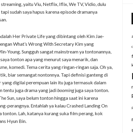
 streaming, yaitu Viu, Netflix, Iflix, We TV, Vidio, dulu
, tapi sudah saya hapus karena episode dramanya
san.
alah Her Private Life yang dibintang oleh Kim Jae-
dengan What’s Wrong With Secretary Kim yang
 Min-Young. Sungguh sangat mainstream ya tontonannya,
a, saya tonton apa yang menurut saya menarik, dan
sme, komedi. Tema cerita yang ringan-ringan saja. Oh ya,
tik, biar semangat nontonnya. Tapi definisi ganteng di
or yang digilai perempuan lain itu juga termasuk dalam
m tentu juga drama yang jadi
booming
juga saya tonton.
he Sun, saya belum tonton hingga saat ini karena
rang-perangnya. Entahlah ya kalau Crashed Landing On
a tonton. Lah, katanya kurang suka film perang, kok
ans Hyun Bin.