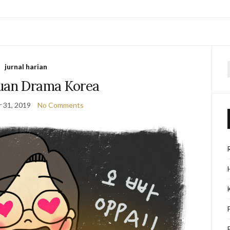
jurnal harian
f
uan Drama Korea
 31, 2019
No Comments