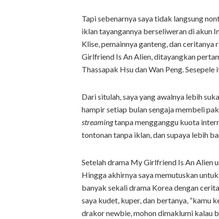
Tapi sebenarnya saya tidak langsung non
iklan tayangannya berseliweran di akun I
Klise, pemainnya ganteng, dan ceritanya 
Girlfriend Is An Alien, ditayangkan perta
Thassapak Hsu dan Wan Peng. Sesepele it
Dari situlah, saya yang awalnya lebih suk
hampir setiap bulan sengaja membeli pa
streaming
tanpa mengganggu kuota interne
tontonan tanpa iklan, dan supaya lebih ba
Setelah drama My Girlfriend Is An Alien us
Hingga akhirnya saya memutuskan untuk me
banyak sekali drama Korea dengan cerit
saya kudet, kuper, dan bertanya, “kamu ke
drakor newbie, mohon dimaklumi kalau bar