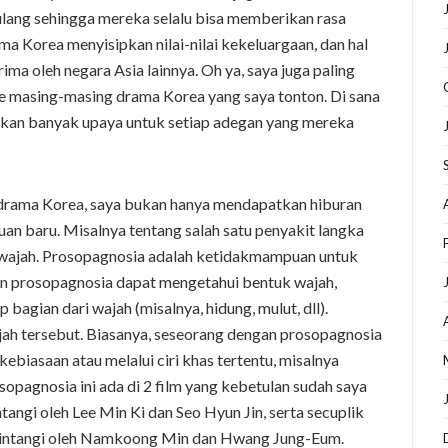
ulang sehingga mereka selalu bisa memberikan rasa
a Korea menyisipkan nilai-nilai kekeluargaan, dan hal
rima oleh negara Asia lainnya. Oh ya, saya juga paling
e masing-masing drama Korea yang saya tonton. Di sana
kan banyak upaya untuk setiap adegan yang mereka
 drama Korea, saya bukan hanya mendapatkan hiburan
an baru. Misalnya tentang salah satu penyakit langka
 wajah. Prosopagnosia adalah ketidakmampuan untuk
n prosopagnosia dapat mengetahui bentuk wajah,
 bagian dari wajah (misalnya, hidung, mulut, dll).
jah tersebut. Biasanya, seseorang dengan prosopagnosia
biasaan atau melalui ciri khas tertentu, misalnya
sopagnosia ini ada di 2 film yang kebetulan sudah saya
tangi oleh Lee Min Ki dan Seo Hyun Jin, serta secuplik
ibintangi oleh Namkoong Min dan Hwang Jung-Eum.