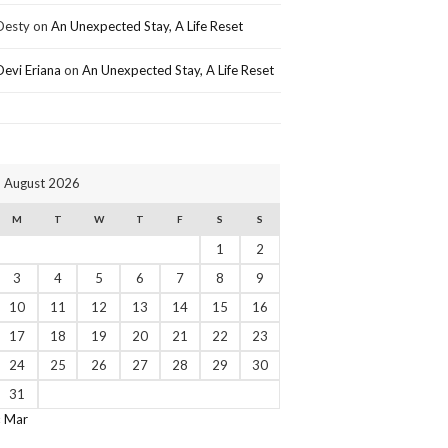
Desty
on
An Unexpected Stay, A Life Reset
Devi Eriana
on
An Unexpected Stay, A Life Reset
August 2026
M
T
W
T
F
S
S
1
2
3
4
5
6
7
8
9
10
11
12
13
14
15
16
17
18
19
20
21
22
23
24
25
26
27
28
29
30
31
« Mar