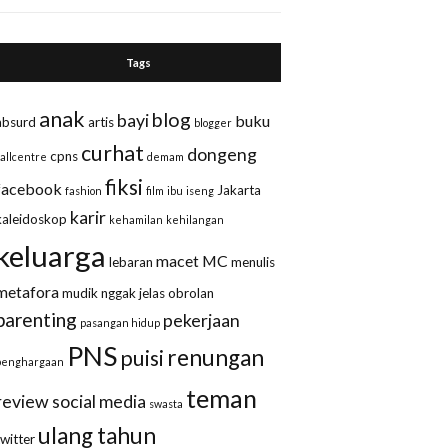
Tags
anak
blog
bayi
buku
absurd
artis
blogger
curhat
dongeng
cpns
callcentre
demam
fiksi
facebook
Jakarta
fashion
film
ibu
iseng
karir
kaleidoskop
kehamilan
kehilangan
keluarga
macet
MC
lebaran
menulis
metafora
mudik
nggak jelas
obrolan
parenting
pekerjaan
pasangan hidup
PNS
renungan
puisi
penghargaan
teman
review
social media
swasta
ulang tahun
twitter