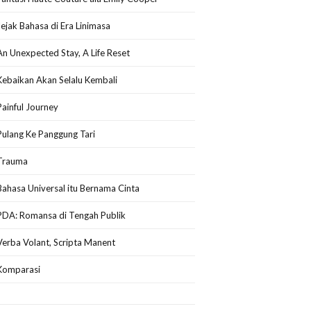
Jejak Bahasa di Era Linimasa
An Unexpected Stay, A Life Reset
Kebaikan Akan Selalu Kembali
Painful Journey
Pulang Ke Panggung Tari
Trauma
Bahasa Universal itu Bernama Cinta
PDA: Romansa di Tengah Publik
Verba Volant, Scripta Manent
Komparasi