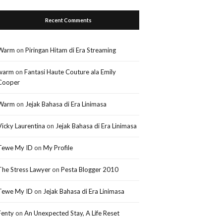
Recent Comments
Warm
on
Piringan Hitam di Era Streaming
warm
on
Fantasi Haute Couture ala Emily
Cooper
Warm
on
Jejak Bahasa di Era Linimasa
Vicky Laurentina
on
Jejak Bahasa di Era Linimasa
Tewe My ID
on
My Profile
The Stress Lawyer
on
Pesta Blogger 2010
Tewe My ID
on
Jejak Bahasa di Era Linimasa
Fenty
on
An Unexpected Stay, A Life Reset