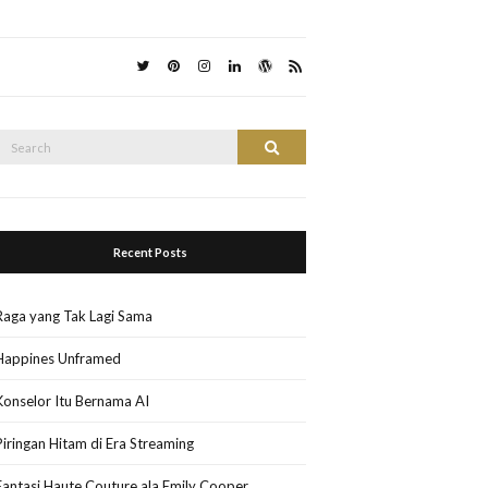
Search
Search
or:
Recent Posts
Raga yang Tak Lagi Sama
Happines Unframed
Konselor Itu Bernama AI
Piringan Hitam di Era Streaming
Fantasi Haute Couture ala Emily Cooper