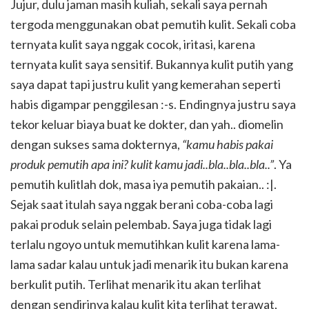
Jujur, dulu jaman masih kuliah, sekali saya pernah
tergoda menggunakan obat pemutih kulit. Sekali coba
ternyata kulit saya nggak cocok, iritasi, karena
ternyata kulit saya sensitif. Bukannya kulit putih yang
saya dapat tapi justru kulit yang kemerahan seperti
habis digampar penggilesan :-s. Endingnya justru saya
tekor keluar biaya buat ke dokter, dan yah.. diomelin
dengan sukses sama dokternya,
“kamu habis pakai
produk pemutih apa ini? kulit kamu jadi..bla..bla..bla..”
. Ya
pemutih kulitlah dok, masa iya pemutih pakaian.. :|.
Sejak saat itulah saya nggak berani coba-coba lagi
pakai produk selain pelembab. Saya juga tidak lagi
terlalu ngoyo untuk memutihkan kulit karena lama-
lama sadar kalau untuk jadi menarik itu bukan karena
berkulit putih. Terlihat menarik itu akan terlihat
dengan sendirinya kalau kulit kita terlihat terawat,