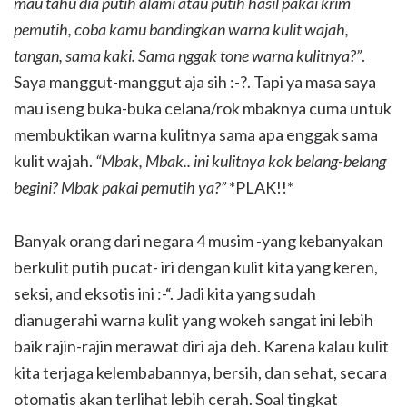
mau tahu dia putih alami atau putih hasil pakai krim
pemutih, coba kamu bandingkan warna kulit wajah,
tangan, sama kaki. Sama nggak tone warna kulitnya?”
.
Saya manggut-manggut aja sih :-?. Tapi ya masa saya
mau iseng buka-buka celana/rok mbaknya cuma untuk
membuktikan warna kulitnya sama apa enggak sama
kulit wajah.
“Mbak, Mbak.. ini kulitnya kok belang-belang
begini? Mbak pakai pemutih ya?”
*PLAK!!*
Banyak orang dari negara 4 musim -yang kebanyakan
berkulit putih pucat- iri dengan kulit kita yang keren,
seksi, and eksotis ini :-“. Jadi kita yang sudah
dianugerahi warna kulit yang wokeh sangat ini lebih
baik rajin-rajin merawat diri aja deh. Karena kalau kulit
kita terjaga kelembabannya, bersih, dan sehat, secara
otomatis akan terlihat lebih cerah. Soal tingkat