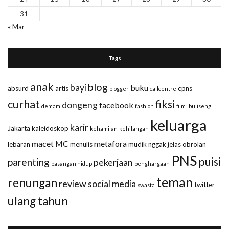
31
« Mar
Tags
anak
blog
bayi
buku
absurd
artis
cpns
blogger
callcentre
curhat
fiksi
dongeng
facebook
demam
fashion
film
ibu
iseng
keluarga
karir
Jakarta
kaleidoskop
kehamilan
kehilangan
macet
MC
metafora
lebaran
menulis
mudik
nggak jelas
obrolan
PNS
puisi
parenting
pekerjaan
pasangan hidup
penghargaan
teman
renungan
review
social media
twitter
swasta
ulang tahun