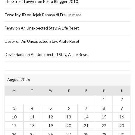
The Stress Lawyer
on
Pesta Blogger 2010
Tewe My ID
on
Jejak Bahasa di Era Linimasa
Fenty
on
An Unexpected Stay, A Life Reset
Desty
on
An Unexpected Stay, A Life Reset
Devi Eriana
on
An Unexpected Stay, A Life Reset
August 2026
M
T
W
T
F
S
S
1
2
3
4
5
6
7
8
9
10
11
12
13
14
15
16
17
18
19
20
21
22
23
24
25
26
27
28
29
30