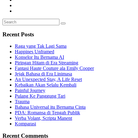
Search
Search
for:
Recent Posts
Raga yang Tak Lagi Sama
Happines Unframed
Konselor Itu Bernama AI
Piringan Hitam di Era Streaming
Fantasi Haute Couture ala Emily Cooper
Jejak Bahasa di Era Linimasa
An Unexpected Stay, A Life Reset
Kebaikan Akan Selalu Kembali
Painful Journey
Pulang Ke Panggung Tari
Trauma
Bahasa Universal itu Bernama Cinta
PDA: Romansa di Tengah Publik
Verba Volant, Scripta Manent
Komparasi
Recent Comments