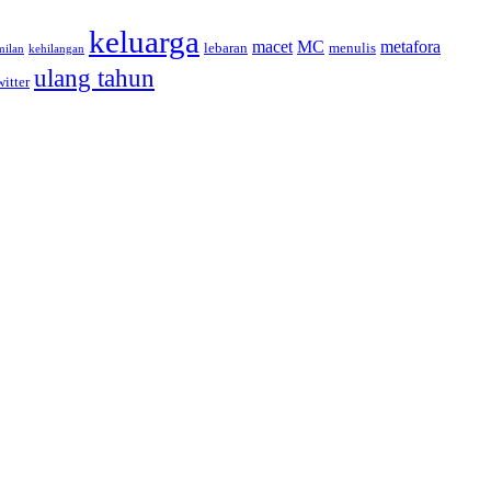
keluarga
macet
MC
metafora
lebaran
menulis
milan
kehilangan
ulang tahun
witter