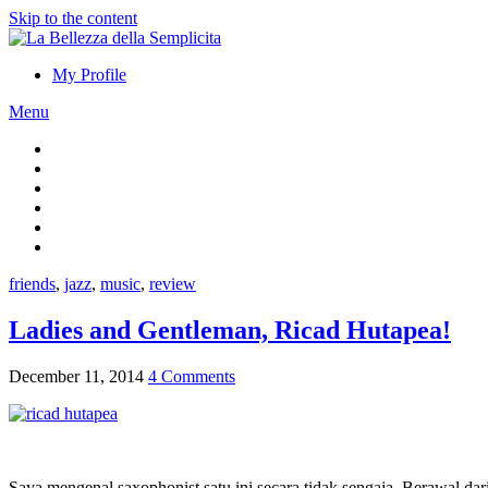
Skip to the content
My Profile
Menu
friends
,
jazz
,
music
,
review
Ladies and Gentleman, Ricad Hutapea!
December 11, 2014
4 Comments
Saya mengenal saxophonist satu ini secara tidak sengaja. Berawal da