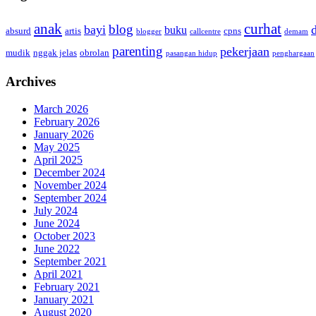
anak
curhat
blog
bayi
buku
absurd
artis
cpns
blogger
callcentre
demam
parenting
pekerjaan
mudik
nggak jelas
obrolan
pasangan hidup
penghargaan
Archives
March 2026
February 2026
January 2026
May 2025
April 2025
December 2024
November 2024
September 2024
July 2024
June 2024
October 2023
June 2022
September 2021
April 2021
February 2021
January 2021
August 2020