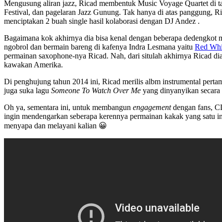
Mengusung aliran jazz, Ricad membentuk Music Voyage Quartet di tah
Festival, dan pagelaran Jazz Gunung. Tak hanya di atas panggung, Ric
menciptakan 2 buah single hasil kolaborasi dengan DJ Andez .
Bagaimana kok akhirnya dia bisa kenal dengan beberapa dedengkot mus
ngobrol dan bermain bareng di kafenya Indra Lesmana yaitu
Red Whi
permainan saxophone-nya Ricad. Nah, dari situlah akhirnya Ricad di
kawakan Amerika.
Di penghujung tahun 2014 ini, Ricad merilis albm instrumental perta
juga suka lagu
Someone To Watch Over Me
yang dinyanyikan secara 
Oh ya, sementara ini, untuk membangun
engagement
dengan fans, CD
ingin mendengarkan seberapa kerennya permainan kakak yang satu ini,
menyapa dan melayani kalian 😀