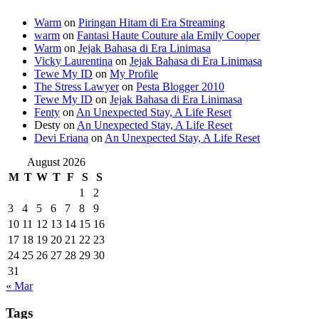
Warm
on
Piringan Hitam di Era Streaming
warm
on
Fantasi Haute Couture ala Emily Cooper
Warm
on
Jejak Bahasa di Era Linimasa
Vicky Laurentina
on
Jejak Bahasa di Era Linimasa
Tewe My ID
on
My Profile
The Stress Lawyer
on
Pesta Blogger 2010
Tewe My ID
on
Jejak Bahasa di Era Linimasa
Fenty
on
An Unexpected Stay, A Life Reset
Desty
on
An Unexpected Stay, A Life Reset
Devi Eriana
on
An Unexpected Stay, A Life Reset
August 2026
M
T
W
T
F
S
S
1
2
3
4
5
6
7
8
9
10
11
12
13
14
15
16
17
18
19
20
21
22
23
24
25
26
27
28
29
30
31
« Mar
Tags