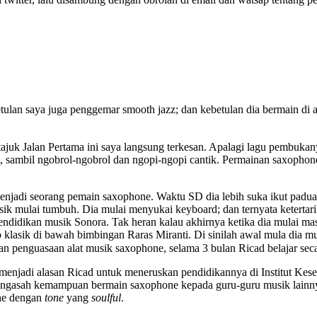
ulan saya juga penggemar smooth jazz; dan kebetulan dia bermain di a
juk Jalan Pertama ini saya langsung terkesan. Apalagi lagu pembukany
 sambil ngobrol-ngobrol dan ngopi-ngopi cantik. Permainan saxophon
menjadi seorang pemain saxophone. Waktu SD dia lebih suka ikut padua
ik mulai tumbuh. Dia mulai menyukai keyboard; dan ternyata ketertar
idikan musik Sonora. Tak heran kalau akhirnya ketika dia mulai masu
lasik di bawah bimbingan Raras Miranti. Di sinilah awal mula dia mu
an penguasaan alat musik saxophone, selama 3 bulan Ricad belajar se
menjadi alasan Ricad untuk meneruskan pendidikannya di Institut Kes
ngasah kemampuan bermain saxophone kepada guru-guru musik lainnya, 
ne dengan
tone
yang
soulful
.