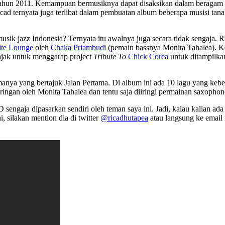
un 2011. Kemampuan bermusiknya dapat disaksikan dalam beragam event
ad ternyata juga terlibat dalam pembuatan album beberapa musisi tanah 
ik jazz Indonesia? Ternyata itu awalnya juga secara tidak sengaja. Ric
te Lounge
oleh
Chaka Priambudi
(pemain bassnya Monita Tahalea). Ke
ajak untuk menggarap project
Tribute To
Chick Corea
untuk ditampilkan
manya yang bertajuk Jalan Pertama. Di album ini ada 10 lagu yang keb
ringan oleh Monita Tahalea dan tentu saja diiringi permainan saxoph
 sengaja dipasarkan sendiri oleh teman saya ini. Jadi, kalau kalian a
 silakan mention dia di twitter
@ricadhutapea
atau langsung ke email