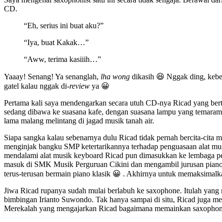
CD.
“Eh, serius ini buat aku?”
“Iya, buat Kakak…”
“Aww, terima kasiiih…”
Yaaay! Senang! Ya senanglah,
lha wong
dikasih 😆 Nggak ding, kebet
gatel kalau nggak di-
review
ya 😀
Pertama kali saya mendengarkan secara utuh CD-nya Ricad yang berta
sedang dibawa ke suasana kafe, dengan suasana lampu yang temaram,
lama malang melintang di jagad musik tanah air.
Siapa sangka kalau sebenarnya dulu Ricad tidak pernah bercita-cita 
menginjak bangku SMP ketertarikannya terhadap penguasaan alat mus
mendalami alat musik keyboard Ricad pun dimasukkan ke lembaga pend
masuk di SMK Musik Perguruan Cikini dan mengambil jurusan piano k
terus-terusan bermain piano klasik 😀 . Akhirnya untuk memaksimalk
Jiwa Ricad rupanya sudah mulai berlabuh ke saxophone. Itulah yang 
bimbingan Irianto Suwondo. Tak hanya sampai di situ, Ricad juga me
Merekalah yang mengajarkan Ricad bagaimana memainkan saxopho