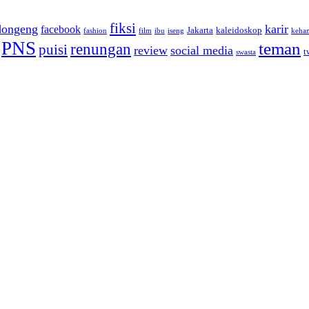
fiksi
dongeng
karir
facebook
Jakarta
kaleidoskop
fashion
film
ibu
iseng
keha
PNS
teman
renungan
puisi
review
social media
t
swasta