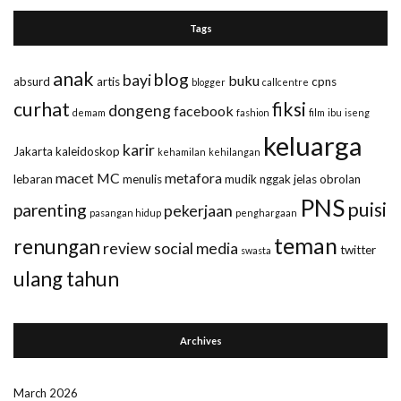
Tags
anak
blog
bayi
buku
absurd
artis
cpns
blogger
callcentre
curhat
fiksi
dongeng
facebook
demam
fashion
film
ibu
iseng
keluarga
karir
Jakarta
kaleidoskop
kehamilan
kehilangan
macet
MC
metafora
lebaran
menulis
mudik
nggak jelas
obrolan
PNS
puisi
parenting
pekerjaan
pasangan hidup
penghargaan
teman
renungan
review
social media
twitter
swasta
ulang tahun
Archives
March 2026