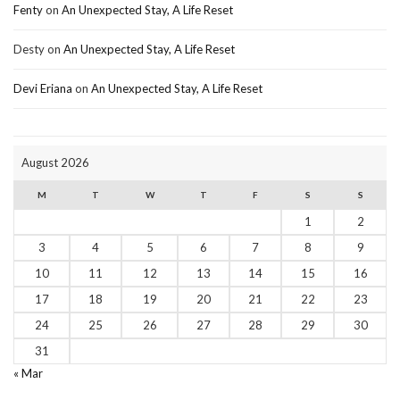
Fenty
on
An Unexpected Stay, A Life Reset
Desty
on
An Unexpected Stay, A Life Reset
Devi Eriana
on
An Unexpected Stay, A Life Reset
August 2026
M
T
W
T
F
S
S
1
2
3
4
5
6
7
8
9
10
11
12
13
14
15
16
17
18
19
20
21
22
23
24
25
26
27
28
29
30
31
« Mar