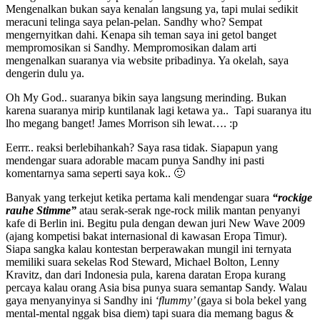
Mengenalkan bukan saya kenalan langsung ya, tapi mulai sedikit
meracuni telinga saya pelan-pelan. Sandhy who? Sempat
mengernyitkan dahi. Kenapa sih teman saya ini getol banget
mempromosikan si Sandhy. Mempromosikan dalam arti
mengenalkan suaranya via website pribadinya. Ya okelah, saya
dengerin dulu ya.
Oh My God.. suaranya bikin saya langsung merinding. Bukan
karena suaranya mirip kuntilanak lagi ketawa ya.. Tapi suaranya itu
lho megang banget! James Morrison sih lewat…. :p
Eerrr.. reaksi berlebihankah? Saya rasa tidak. Siapapun yang
mendengar suara adorable macam punya Sandhy ini pasti
komentarnya sama seperti saya kok.. 🙂
Banyak yang terkejut ketika pertama kali mendengar suara
“rockige
rauhe Stimme”
atau serak-serak nge-rock milik mantan penyanyi
kafe di Berlin ini. Begitu pula dengan dewan juri New Wave 2009
(ajang kompetisi bakat internasional di kawasan Eropa Timur).
Siapa sangka kalau kontestan berperawakan mungil ini ternyata
memiliki suara sekelas Rod Steward, Michael Bolton, Lenny
Kravitz, dan dari Indonesia pula, karena daratan Eropa kurang
percaya kalau orang Asia bisa punya suara semantap Sandy. Walau
gaya menyanyinya si Sandhy ini
‘flummy’
(gaya si bola bekel yang
mental-mental nggak bisa diem) tapi suara dia memang bagus &