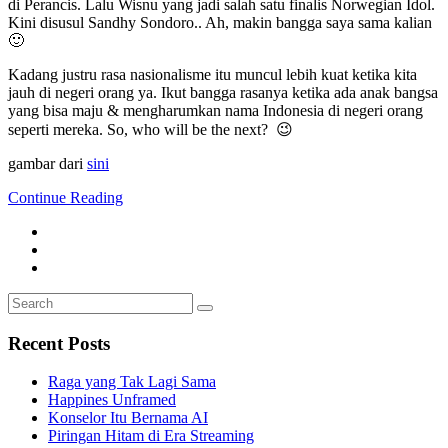
di Perancis. Lalu Wisnu yang jadi salah satu finalis Norwegian Idol.
Kini disusul Sandhy Sondoro.. Ah, makin bangga saya sama kalian
🙂
Kadang justru rasa nasionalisme itu muncul lebih kuat ketika kita
jauh di negeri orang ya. Ikut bangga rasanya ketika ada anak bangsa
yang bisa maju & mengharumkan nama Indonesia di negeri orang
seperti mereka. So, who will be the next? 😉
gambar dari
sini
Continue Reading
Search
Search
for:
Recent Posts
Raga yang Tak Lagi Sama
Happines Unframed
Konselor Itu Bernama AI
Piringan Hitam di Era Streaming