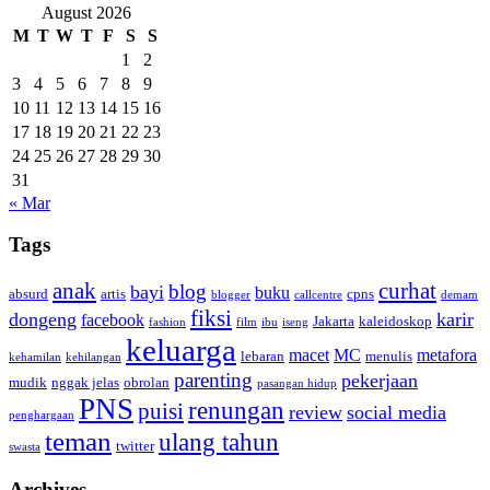
August 2026
M
T
W
T
F
S
S
1
2
3
4
5
6
7
8
9
10
11
12
13
14
15
16
17
18
19
20
21
22
23
24
25
26
27
28
29
30
31
« Mar
Tags
anak
curhat
blog
bayi
buku
absurd
artis
cpns
blogger
callcentre
demam
fiksi
dongeng
karir
facebook
Jakarta
kaleidoskop
fashion
film
ibu
iseng
keluarga
macet
MC
metafora
lebaran
menulis
kehamilan
kehilangan
parenting
pekerjaan
mudik
nggak jelas
obrolan
pasangan hidup
PNS
renungan
puisi
review
social media
penghargaan
teman
ulang tahun
twitter
swasta
Archives