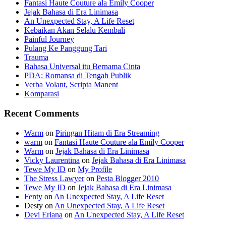
Fantasi Haute Couture ala Emily Cooper
Jejak Bahasa di Era Linimasa
An Unexpected Stay, A Life Reset
Kebaikan Akan Selalu Kembali
Painful Journey
Pulang Ke Panggung Tari
Trauma
Bahasa Universal itu Bernama Cinta
PDA: Romansa di Tengah Publik
Verba Volant, Scripta Manent
Komparasi
Recent Comments
Warm
on
Piringan Hitam di Era Streaming
warm
on
Fantasi Haute Couture ala Emily Cooper
Warm
on
Jejak Bahasa di Era Linimasa
Vicky Laurentina
on
Jejak Bahasa di Era Linimasa
Tewe My ID
on
My Profile
The Stress Lawyer
on
Pesta Blogger 2010
Tewe My ID
on
Jejak Bahasa di Era Linimasa
Fenty
on
An Unexpected Stay, A Life Reset
Desty
on
An Unexpected Stay, A Life Reset
Devi Eriana
on
An Unexpected Stay, A Life Reset