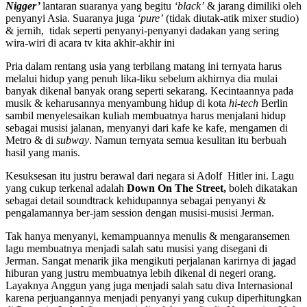
Nigger’
lantaran suaranya yang begitu
‘black’
& jarang dimiliki oleh
penyanyi Asia. Suaranya juga
‘pure’
(tidak diutak-atik mixer studio)
& jernih, tidak seperti penyanyi-penyanyi dadakan yang sering
wira-wiri di acara tv kita akhir-akhir ini
Pria dalam rentang usia yang terbilang matang ini ternyata harus
melalui hidup yang penuh lika-liku sebelum akhirnya dia mulai
banyak dikenal banyak orang seperti sekarang. Kecintaannya pada
musik & keharusannya menyambung hidup di kota
hi-tech
Berlin
sambil menyelesaikan kuliah membuatnya harus menjalani hidup
sebagai musisi jalanan, menyanyi dari kafe ke kafe, mengamen di
Metro & di
subway
. Namun ternyata semua kesulitan itu berbuah
hasil yang manis.
Kesuksesan itu justru berawal dari negara si Adolf Hitler ini. Lagu
yang cukup terkenal adalah
Down On The Street,
boleh dikatakan
sebagai detail soundtrack kehidupannya sebagai penyanyi &
pengalamannya ber-jam session dengan musisi-musisi Jerman.
Tak hanya menyanyi, kemampuannya menulis & mengaransemen
lagu membuatnya menjadi salah satu musisi yang disegani di
Jerman. Sangat menarik jika mengikuti perjalanan karirnya di jagad
hiburan yang justru membuatnya lebih dikenal di negeri orang.
Layaknya Anggun yang juga menjadi salah satu diva Internasional
karena perjuangannya menjadi penyanyi yang cukup diperhitungkan