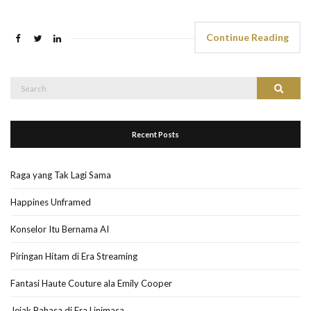
Continue Reading
Search
Search
for:
Recent Posts
Raga yang Tak Lagi Sama
Happines Unframed
Konselor Itu Bernama AI
Piringan Hitam di Era Streaming
Fantasi Haute Couture ala Emily Cooper
Jejak Bahasa di Era Linimasa