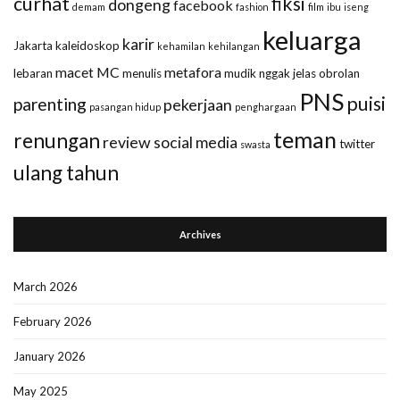
curhat
fiksi
dongeng
facebook
demam
fashion
film
ibu
iseng
keluarga
karir
Jakarta
kaleidoskop
kehamilan
kehilangan
macet
MC
metafora
lebaran
menulis
mudik
nggak jelas
obrolan
PNS
puisi
parenting
pekerjaan
pasangan hidup
penghargaan
teman
renungan
review
social media
twitter
swasta
ulang tahun
Archives
March 2026
February 2026
January 2026
May 2025