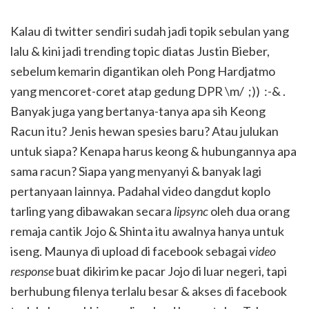
Kalau di twitter sendiri sudah jadi topik sebulan yang
lalu & kini jadi trending topic diatas Justin Bieber,
sebelum kemarin digantikan oleh Pong Hardjatmo
yang mencoret-coret atap gedung DPR \m/ ;)) :-& .
Banyak juga yang bertanya-tanya apa sih Keong
Racun itu? Jenis hewan spesies baru? Atau julukan
untuk siapa? Kenapa harus keong & hubungannya apa
sama racun? Siapa yang menyanyi & banyak lagi
pertanyaan lainnya. Padahal video dangdut koplo
tarling yang dibawakan secara
lipsync
oleh dua orang
remaja cantik Jojo & Shinta itu awalnya hanya untuk
iseng. Maunya di upload di facebook sebagai
video
response
buat dikirim ke pacar Jojo di luar negeri, tapi
berhubung filenya terlalu besar & akses di facebook