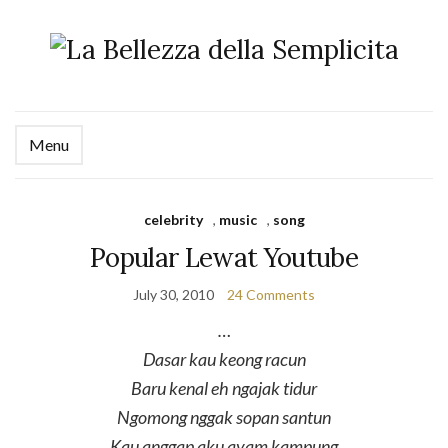
Menu
celebrity
,
music
,
song
Popular Lewat Youtube
July 30, 2010
24 Comments
…
Dasar kau keong racun
Baru kenal eh ngajak tidur
Ngomong nggak sopan santun
Kau anggap aku ayam kampung