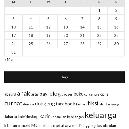
M
T
W
T
F
S
S
1
2
3
4
5
6
7
8
9
10
11
12
13
14
15
16
17
18
19
20
21
22
23
24
25
26
27
28
29
30
31
« Mar
Tags
anak
blog
bayi
buku
absurd
artis
cpns
blogger
callcentre
curhat
fiksi
dongeng
facebook
demam
fashion
film
ibu
iseng
keluarga
karir
Jakarta
kaleidoskop
kehamilan
kehilangan
macet
MC
metafora
lebaran
menulis
mudik
nggak jelas
obrolan