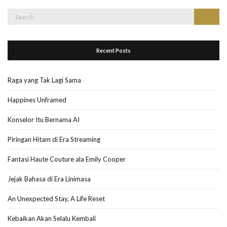
Search
Search
for:
Recent Posts
Raga yang Tak Lagi Sama
Happines Unframed
Konselor Itu Bernama AI
Piringan Hitam di Era Streaming
Fantasi Haute Couture ala Emily Cooper
Jejak Bahasa di Era Linimasa
An Unexpected Stay, A Life Reset
Kebaikan Akan Selalu Kembali