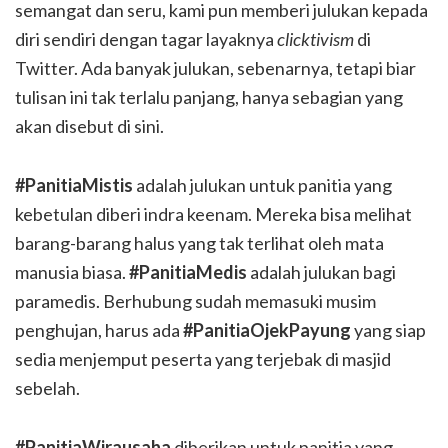
semangat dan seru, kami pun memberi julukan kepada
diri sendiri dengan tagar layaknya
clicktivism
di
Twitter. Ada banyak julukan, sebenarnya, tetapi biar
tulisan ini tak terlalu panjang, hanya sebagian yang
akan disebut di sini.
#PanitiaMistis
adalah julukan untuk panitia yang
kebetulan diberi indra keenam. Mereka bisa melihat
barang-barang halus yang tak terlihat oleh mata
manusia biasa.
#PanitiaMedis
adalah julukan bagi
paramedis. Berhubung sudah memasuki musim
penghujan, harus ada
#PanitiaOjekPayung
yang siap
sedia menjemput peserta yang terjebak di masjid
sebelah.
#PanitiaWirausaha
diberikan untuk panitia yang