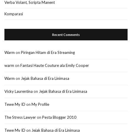
Verba Volant, Scripta Manent
Komparasi
Recent Comments
Warm
on
Piringan Hitam di Era Streaming
warm
on
Fantasi Haute Couture ala Emily Cooper
Warm
on
Jejak Bahasa di Era Linimasa
Vicky Laurentina
on
Jejak Bahasa di Era Linimasa
Tewe My ID
on
My Profile
The Stress Lawyer
on
Pesta Blogger 2010
Tewe My ID
on
Jejak Bahasa di Era Linimasa