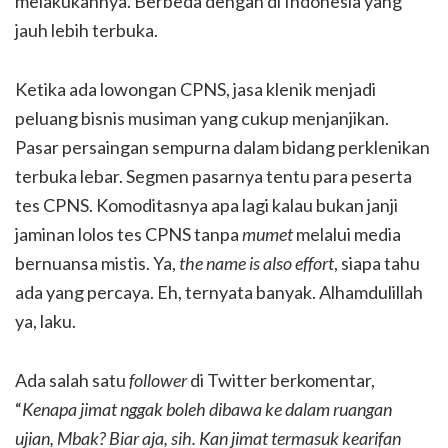
melakukannya. Berbeda dengan di Indonesia yang
jauh lebih terbuka.
Ketika ada lowongan CPNS, jasa klenik menjadi
peluang bisnis musiman yang cukup menjanjikan.
Pasar persaingan sempurna dalam bidang perklenikan
terbuka lebar. Segmen pasarnya tentu para peserta
tes CPNS. Komoditasnya apa lagi kalau bukan janji
jaminan lolos tes CPNS tanpa
mumet
melalui media
bernuansa mistis. Ya,
the name is also effort
, siapa tahu
ada yang percaya. Eh, ternyata banyak. Alhamdulillah
ya, laku.
Ada salah satu
follower
di Twitter berkomentar,
“
Kenapa jimat nggak boleh dibawa ke dalam ruangan
ujian, Mbak? Biar aja, sih. Kan jimat termasuk kearifan