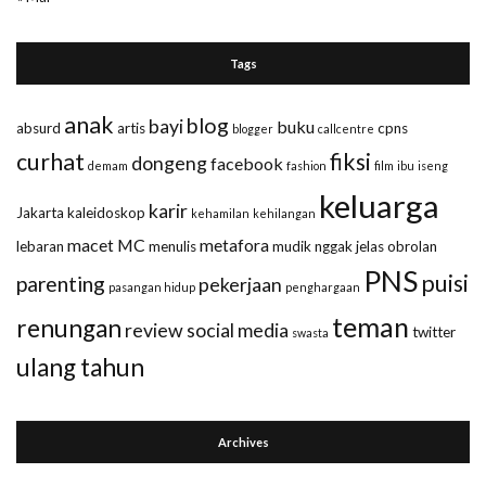
Tags
anak
blog
bayi
buku
absurd
artis
cpns
blogger
callcentre
curhat
fiksi
dongeng
facebook
demam
fashion
film
ibu
iseng
keluarga
karir
Jakarta
kaleidoskop
kehamilan
kehilangan
macet
MC
metafora
lebaran
menulis
mudik
nggak jelas
obrolan
PNS
puisi
parenting
pekerjaan
pasangan hidup
penghargaan
teman
renungan
review
social media
twitter
swasta
ulang tahun
Archives