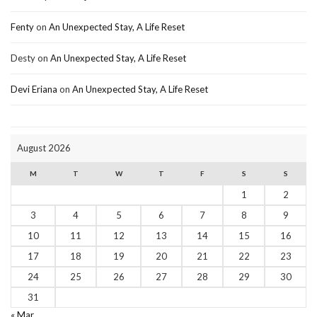
Fenty
on
An Unexpected Stay, A Life Reset
Desty
on
An Unexpected Stay, A Life Reset
Devi Eriana
on
An Unexpected Stay, A Life Reset
August 2026
M
T
W
T
F
S
S
1
2
3
4
5
6
7
8
9
10
11
12
13
14
15
16
17
18
19
20
21
22
23
24
25
26
27
28
29
30
31
« Mar