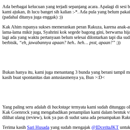
Ada berbagai kelucuan yang terjadi sepanjang acara. Apalagi di sesi 
kami ajukan, ih lucu banget sih kalian :-*. Ada pula yang belum pak
(padahal ditanya juga enggak) :))
Kak Ahim rupanya sukses memerankan peran Rakuza, karena anak-a
lama-lama mikir juga, Syahrini kok segede bagong gini, berwarna hija
lagi ada yang waktu pertanyaan belum selesai dilontarkan tapi dia 
berbisik,
“eh, jawabannya apaan? heh.. heh… psst, apaan?”
;))
Bukan hanya itu, kami juga menantang 3 bunda yang berani tampil m
kasih buat spontanitas dan antusiasmenya ya, Bun >:D<
Yang paling seru adalah di
backstage
ternyata kami sudah ditunggu o
Kak Goenrock yang mengabadikan penampilan kami dalam bentuk video.
dilihat ulang (review), kok ya pas di sudut sana ada penampakan R
Terima kasih
Sari Husada
yang sudah mengajak
@IDceritaJKT
untuk 