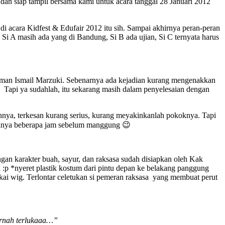
dan siap tampil bersama kami untuk acara tanggal 28 Januari 2012
 acara Kidfest & Edufair 2012 itu sih. Sampai akhirnya peran-peran
ti Si A masih ada yang di Bandung, Si B ada ujian, Si C ternyata harus
 Taman Ismail Marzuki. Sebenarnya ada kejadian kurang mengenakkan
(. Tapi ya sudahlah, itu sekarang masih dalam penyelesaian dengan
nya, terkesan kurang serius, kurang meyakinkanlah pokoknya. Tapi
 hanya beberapa jam sebelum manggung 😉
an karakter buah, sayur, dan raksasa sudah disiapkan oleh Kak
p *nyeret plastik kostum dari pintu depan ke belakang panggung
ai wig. Terlontar celetukan si pemeran raksasa yang membuat perut
ernah terlukaaa…”