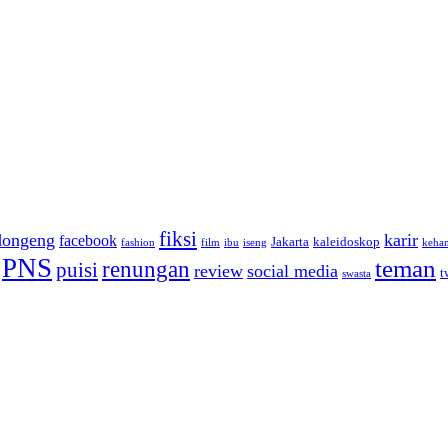
fiksi
dongeng
karir
facebook
Jakarta
kaleidoskop
fashion
film
ibu
iseng
keha
PNS
teman
renungan
puisi
review
social media
t
swasta