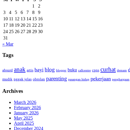
1
2
3
4
5
6
7
8
9
10
11
12
13
14
15
16
17
18
19
20
21
22
23
24
25
26
27
28
29
30
31
« Mar
Tags
anak
curhat
blog
bayi
buku
absurd
artis
cpns
blogger
callcentre
demam
parenting
pekerjaan
mudik
nggak jelas
obrolan
pasangan hidup
penghargaan
Archives
March 2026
February 2026
January 2026
May 2025
April 2025
December 2024