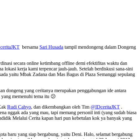
ceritaJKT
bersama
Sari Husada
tampil mendongeng dalam Dongeng
nasi secara online ketimbang offline demi efektifitas waktu dan
a lokasi kerja kami terpencar jauh-jauh. Setelah berdiskusi sana-sini
sada yaitu Mbak Zadana dan Mas Bagus di Plaza Semanggi sepulang
an dongeng yang ceritanya merupakan penggabungan ide antara
da yang memenuhi tema itu 😕
 Kak
Rudi Cahyo
, dan dikembangkan oleh Tim
@IDceritaJKT
.
na nggak ada yang mau, tapi memang personil inti (yang sudah biasa
idik Melalui Cerita kapan hari pun kebetulan kok ya banyak yang
ta baru yang siap bergabung, yaitu Deni. Halo, selamat bergabung