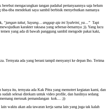
ak berebut mengacungkan tangan padahal pertanyaannya saja belum
ng tiba-tiba mendekati saya sambil berbisik menyebutkan namanya
uk,
“jangan takut, Sayang… anggap aja ini Syahrini, ya…”
Tapi
l mewujudkan karakter raksasa yang sebenar-benarnya ;)). Yang lucu
ke temen yang ada di bawah panggung sambil mengode pakai kaki,
a. Ternyata ada yang berani tampil menyanyi ke depan lho. Terima
n hanya itu, ternyata ada Kak Pitra yang memotret kegiatan kami, dan
udah selesai direkam untuk video profile, dan hasilnya sedang
 ini memang merusak pemandangan kok… ;))
lain waktu akan ada tawaran kerja sama lain yang juga tak kalah