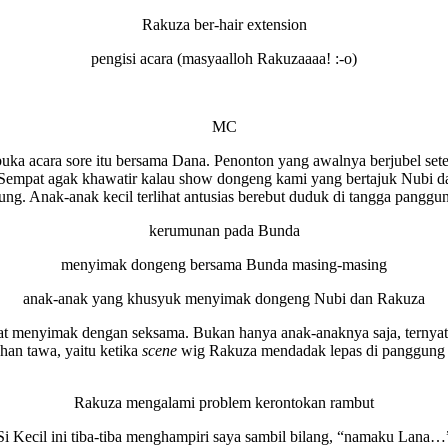
Rakuza ber-hair extension
pengisi acara (masyaalloh Rakuzaaaa! :-o)
MC
mbuka acara sore itu bersama Dana. Penonton yang awalnya berjubel s
Sempat agak khawatir kalau show dongeng kami yang bertajuk Nubi dan 
ung. Anak-anak kecil terlihat antusias berebut duduk di tangga panggu
kerumunan pada Bunda
menyimak dongeng bersama Bunda masing-masing
anak-anak yang khusyuk menyimak dongeng Nubi dan Rakuza
at menyimak dengan seksama. Bukan hanya anak-anaknya saja, ternyat
ahan tawa, yaitu ketika
scene
wig Rakuza mendadak lepas di panggung
Rakuza mengalami problem kerontokan rambut
Si Kecil ini tiba-tiba menghampiri saya sambil bilang, “namaku Lana…