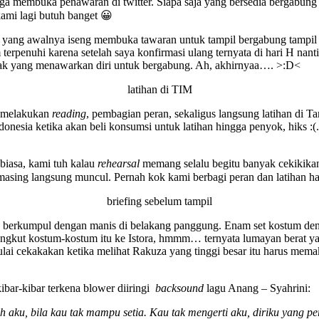
ga membuka penawaran di twitter. Siapa saja yang bersedia bergabung 
ami lagi butuh banget 😀
yang awalnya iseng membuka tawaran untuk tampil bergabung tampil di
m terpenuhi karena setelah saya konfirmasi ulang ternyata di hari H nan
banyak yang menawarkan diri untuk bergabung. Ah, akhirnyaa…. >:D<
latihan di TIM
k melakukan
reading
, pembagian peran, sekaligus langsung latihan di
ndonesia ketika akan beli konsumsi untuk latihan hingga penyok, hiks :
 biasa, kami tuh kalau
rehearsal
memang selalu begitu banyak cekikikan
-masing langsung muncul. Pernah kok kami berbagi peran dan latihan
briefing sebelum tampil
h berkumpul dengan manis di belakang panggung. Enam set kostum deng
gkut kostum-kostum itu ke Istora, hmmm… ternyata lumayan berat ya :
i cekakakan ketika melihat Rakuza yang tinggi besar itu harus memak
ibar-kibar terkena blower diiringi
backsound
lagu Anang – Syahrini:
 aku, bila kau tak mampu setia. Kau tak mengerti aku, diriku yang p