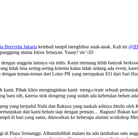
ia Bercerita Jakarta
kembali tampil menghibur anak-anak. Kali ini
@ID
panggung utama Istora Senayan. Yaaay! \m/ \:D/
 dengan anggota lainnya via milis. Kami memang lebih banyak berkoordi
ang tidak bisa sering-sering ketemu kalau tidak sedang ada event, karen
u dengan teman-teman dari Lotus PR yang merupakan EO dari Sari Hu
tuk kami. Pihak klien menginginkan kami meng-
create
sebuah pertunjuk
geng baru nih, karena stok dongeng yang sudah ada kebetulan belum a
ngeng yang berjudul Nubi dan Rakuza yang naskah aslinya ditulis oleh
 pertunjukan dan kami belum siap dengan pemain… Baguus! Bukan kare
pil di hari yang sama, ditawarkan ke beberapa alumni workshop Mend
i di Plaza Semanggi. Alhamdulillah malam itu ada tambahan satu anggo