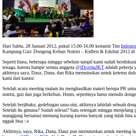
Hari Sabtu, 28 Januari 2012, pukul 15.00-16.00 kemarin Tim
Indones
Kampung Gizi: Dongeng Kebun Nutrisi – Kidfest & Edufair 2012 di 
Seperti biasa, beberapa minggu sebelum tampil kami sudah berdiskusi
tenaga, karena hampir semua anggota
@IDceritaJKT
adalah pekerja y
akhirnya saya, Dauz, Dana, dan Rika memutuskan untuk ketemu dul
kami dari kantor.
Setelah acara meeting malam itu menghasilkan materi berupa PR un
nutrisi, gizi dan juga berkebun. Hmm, sepertinya harus menulis don
Setelah berjibaku, gedebugan sana-sini, akhirnya lahirlah sebuah do
Setelah itu gimana? Sudah selesai? Satu setengah minggu menjelang
manggung bersama) memang kurang karena banyak yang tidak bisa tam
nggak bisa :-s
Akhirnya, saya, Rika, Dana, Dauz pun memutuskan untuk meeting lag