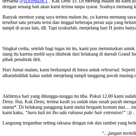
bersama
@IDceritaJKT
, Kak Deni :D. Di meeting malam itu kami ju
dengan senang hati akan kami terima tanpa syarat. Soalnya memang k
Banyak mention yang saya terima malam itu, ya karena memang saya 
tersebut satu persatu terisi dan tinggal beberapa peran saja yang belu
tampil di acara lain, dll. Tapi syukurlah, menjelang hari H justru 
Singkat cerita, setelah bagi tugas ini itu, kami pun memutuskan untu
siang itu karena mobil saya ditabrak dari belakang di daerah Grand I
pihak penabrak deh.
Hari Jumat malam, kami berkumpul di Istora untuk
rehearsal.
Seperti
alhamdulillah kalau sudah menjelang tampil tanggung jawab masing
Akhirnya hari yang ditunggu-tunggu itu tiba. Pukul 12.00 kami suda
Deny. Hai, Kak Deny, terima kasih ya sudah mau susah payah mengan
utama*. Di belakang panggung kami mulai berganti kostum dan… mula
kami kaku,
“baru kali ini lho ada raksasa pake hair extension!” :))
.
Langsung tergambar setting raksasa dengan rok dan rambut yang berk
“…jangan memilih