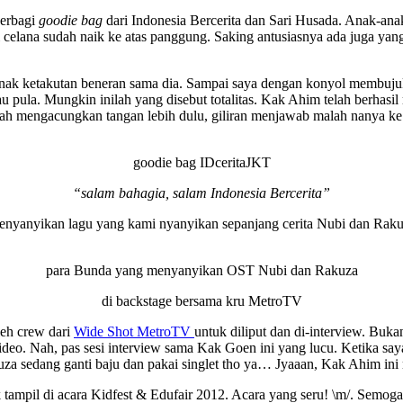
berbagi
goodie bag
dari Indonesia Bercerita dan Sari Husada. Anak-an
ai celana sudah naik ke atas panggung. Saking antusiasnya ada juga ya
nak ketakutan beneran sama dia. Sampai saya dengan konyol membuj
u pula. Mungkin inilah yang disebut totalitas. Kak Ahim telah berhasi
sudah mengacungkan tangan lebih dulu, giliran menjawab malah nanya 
goodie bag IDceritaJKT
“salam bahagia, salam Indonesia Bercerita”
enyanyikan lagu yang kami nyanyikan sepanjang cerita Nubi dan Rakuz
para Bunda yang menyanyikan OST Nubi dan Rakuza
di backstage bersama kru MetroTV
leh crew dari
Wide Shot MetroTV
untuk diliput dan di-interview. Buka
 Nah, pas sesi interview sama Kak Goen ini yang lucu. Ketika saya s
akuza sedang ganti baju dan pakai singlet tho ya… Jyaaan, Kak Ahim
tampil di acara Kidfest & Edufair 2012. Acara yang seru! \m/. Semoga 