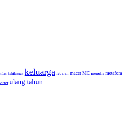
keluarga
macet
MC
metafora
lebaran
menulis
milan
kehilangan
ulang tahun
witter