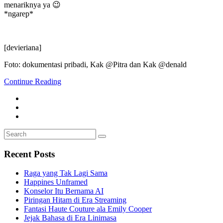
menariknya ya 😉
*ngarep*
[devieriana]
Foto: dokumentasi pribadi, Kak @Pitra dan Kak @denald
Continue Reading
Search
Search
for:
Recent Posts
Raga yang Tak Lagi Sama
Happines Unframed
Konselor Itu Bernama AI
Piringan Hitam di Era Streaming
Fantasi Haute Couture ala Emily Cooper
Jejak Bahasa di Era Linimasa