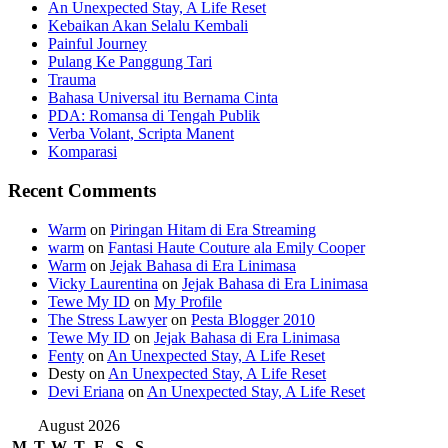
An Unexpected Stay, A Life Reset
Kebaikan Akan Selalu Kembali
Painful Journey
Pulang Ke Panggung Tari
Trauma
Bahasa Universal itu Bernama Cinta
PDA: Romansa di Tengah Publik
Verba Volant, Scripta Manent
Komparasi
Recent Comments
Warm
on
Piringan Hitam di Era Streaming
warm
on
Fantasi Haute Couture ala Emily Cooper
Warm
on
Jejak Bahasa di Era Linimasa
Vicky Laurentina
on
Jejak Bahasa di Era Linimasa
Tewe My ID
on
My Profile
The Stress Lawyer
on
Pesta Blogger 2010
Tewe My ID
on
Jejak Bahasa di Era Linimasa
Fenty
on
An Unexpected Stay, A Life Reset
Desty
on
An Unexpected Stay, A Life Reset
Devi Eriana
on
An Unexpected Stay, A Life Reset
August 2026
M
T
W
T
F
S
S