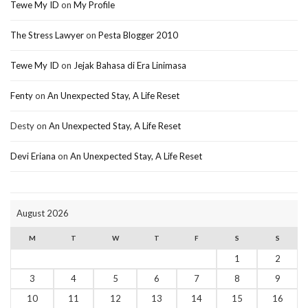
Tewe My ID
on
My Profile
The Stress Lawyer
on
Pesta Blogger 2010
Tewe My ID
on
Jejak Bahasa di Era Linimasa
Fenty
on
An Unexpected Stay, A Life Reset
Desty
on
An Unexpected Stay, A Life Reset
Devi Eriana
on
An Unexpected Stay, A Life Reset
August 2026
M
T
W
T
F
S
S
1
2
3
4
5
6
7
8
9
10
11
12
13
14
15
16