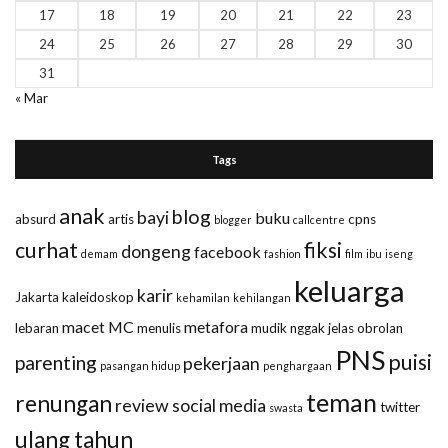
17
18
19
20
21
22
23
24
25
26
27
28
29
30
31
« Mar
Tags
anak
blog
bayi
buku
absurd
artis
cpns
blogger
callcentre
curhat
fiksi
dongeng
facebook
demam
fashion
film
ibu
iseng
keluarga
karir
Jakarta
kaleidoskop
kehamilan
kehilangan
macet
MC
metafora
lebaran
menulis
mudik
nggak jelas
obrolan
PNS
puisi
parenting
pekerjaan
pasangan hidup
penghargaan
teman
renungan
review
social media
twitter
swasta
ulang tahun