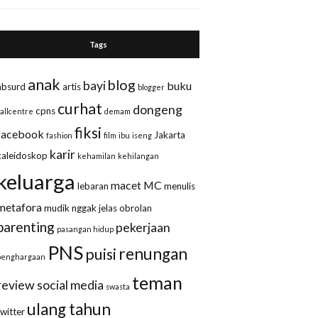
Tags
anak
blog
bayi
buku
absurd
artis
blogger
curhat
dongeng
cpns
callcentre
demam
fiksi
facebook
Jakarta
fashion
film
ibu
iseng
karir
kaleidoskop
kehamilan
kehilangan
keluarga
macet
MC
lebaran
menulis
metafora
mudik
nggak jelas
obrolan
parenting
pekerjaan
pasangan hidup
PNS
renungan
puisi
penghargaan
teman
review
social media
swasta
ulang tahun
twitter