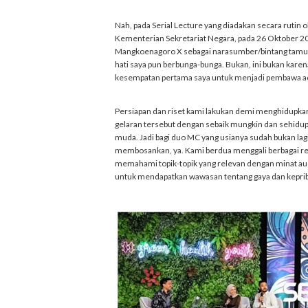
Nah, pada Serial Lecture yang diadakan secara ruti
Kementerian Sekretariat Negara, pada 26 Oktober 20
Mangkoenagoro X sebagai narasumber/bintang tamu. 
hati saya pun berbunga-bunga. Bukan, ini bukan kare
kesempatan pertama saya untuk menjadi pembawa ac
Persiapan dan riset kami lakukan demi menghidupka
gelaran tersebut dengan sebaik mungkin dan sehidup 
muda. Jadi bagi duo MC yang usianya sudah bukan lag
membosankan, ya. Kami berdua menggali berbagai ref
memahami topik-topik yang relevan dengan minat 
untuk mendapatkan wawasan tentang gaya dan keprib