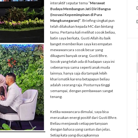
interaktif seputar tema “
Merawat
Budaya Membangun Jati Diri Bangsa
(Inovasi Kepemimpinan di Pura
Mangkunegaran)”
. Briefing singkat pun
telah dilakukan kepada MC dan bintang
tamu. Pertama kali melihat sosok beliau,
batin saya berkata, Gusti Allah itu baik
banget memberikan saya kesempatan
mewawancara sosok besar yang
dikagumi banyak orang, Gusti Bhre.
Sosok yang telah ada di hadapan saya ini
sebenarnya sama seperti anak muda
lainnya, hanya saja dia tampak lebih
kharismatik karena betapapun beliau
adalah seorang raja. Posturnya tinggi
semampai, dengan pembawaan sangat
tenang.
Ketika wawancara dimulai, saya bisa
merasakan energi positif dari Gusti Bhre.
Beliau menjawab setiap pertanyaan
dengan bahasa yang santun dan jelas.
Setiap kata yang diucapkannya