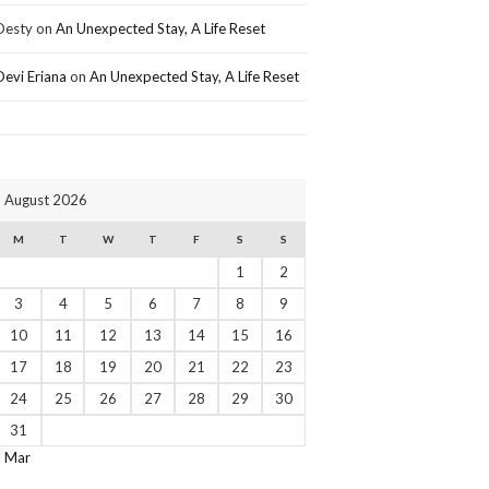
Desty
on
An Unexpected Stay, A Life Reset
Devi Eriana
on
An Unexpected Stay, A Life Reset
August 2026
M
T
W
T
F
S
S
1
2
3
4
5
6
7
8
9
10
11
12
13
14
15
16
17
18
19
20
21
22
23
24
25
26
27
28
29
30
31
« Mar