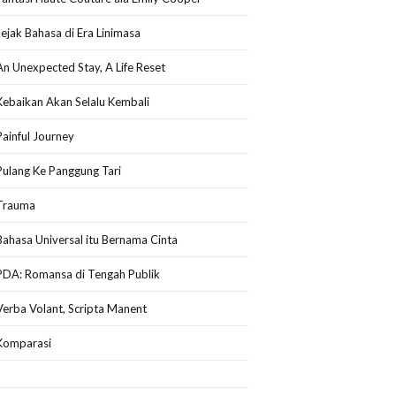
Jejak Bahasa di Era Linimasa
An Unexpected Stay, A Life Reset
Kebaikan Akan Selalu Kembali
Painful Journey
Pulang Ke Panggung Tari
Trauma
Bahasa Universal itu Bernama Cinta
PDA: Romansa di Tengah Publik
Verba Volant, Scripta Manent
Komparasi