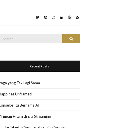
Search
Search
or:
Recent Posts
Raga yang Tak Lagi Sama
Happines Unframed
Konselor Itu Bernama AI
Piringan Hitam di Era Streaming
Fantasi Haute Couture ala Emily Cooper