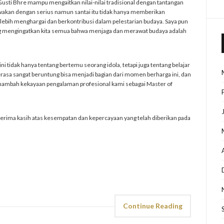
usti Bhre mampu mengaitkan nilai-nilai tradisional dengan tantangan
wakan dengan serius namun santai itu tidak hanya memberikan
lebih menghargai dan berkontribusi dalam pelestarian budaya. Saya pun
yang mengingatkan kita semua bahwa menjaga dan merawat budaya adalah
i tidak hanya tentang bertemu seorang idola, tetapi juga tentang belajar
asa sangat beruntung bisa menjadi bagian dari momen berharga ini, dan
nambah kekayaan pengalaman profesional kami sebagai Master of
rima kasih atas kesempatan dan kepercayaan yang telah diberikan pada
Continue Reading