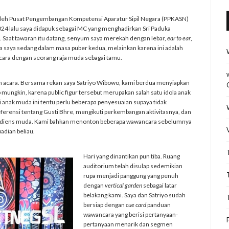
n oleh Pusat Pengembangan Kompetensi Aparatur Sipil Negara (PPKASN)
24 lalu saya didapuk sebagai MC yang menghadirkan Sri Paduka
Saat tawaran itu datang, senyum saya merekah dengan lebar,
ear to ear
,
na saya sedang dalam masa puber kedua, melainkan karena ini adalah
ara dengan seorang raja muda sebagai tamu.
n acara. Bersama rekan saya Satriyo Wibowo, kami berdua menyiapkan
mungkin, karena public figur tersebut merupakan salah satu idola anak
i anak muda ini tentu perlu beberapa penyesuaian supaya tidak
erensi tentang Gusti Bhre, mengikuti perkembangan aktivitasnya, dan
audiens muda. Kami bahkan menonton beberapa wawancara sebelumnya
adian beliau.
Hari yang dinantikan pun tiba. Ruang
auditorium telah disulap sedemikian
rupa menjadi panggung yang penuh
dengan
vertical garden
sebagai latar
belakang kami. Saya dan Satriyo sudah
bersiap dengan
cue card
panduan
wawancara yang berisi pertanyaan-
pertanyaan menarik dan segmen