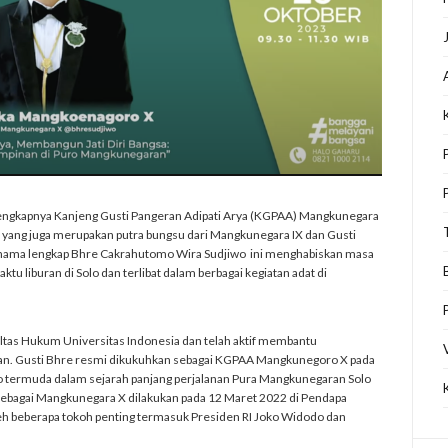
h lengkapnya Kanjeng Gusti Pangeran Adipati Arya (KGPAA) Mangkunegara
yang juga merupakan putra bungsu dari Mangkunegara IX dan Gusti
ernama lengkap Bhre Cakrahutomo Wira Sudjiwo ini menghabiskan masa
tu liburan di Solo dan terlibat dalam berbagai kegiatan adat di
ltas Hukum Universitas Indonesia dan telah aktif membantu
an. Gusti Bhre resmi dikukuhkan sebagai KGPAA Mangkunegoro X pada
 termuda dalam sejarah panjang perjalanan Pura Mangkunegaran Solo
ebagai Mangkunegara X dilakukan pada 12 Maret 2022 di Pendapa
leh beberapa tokoh penting termasuk Presiden RI Joko Widodo dan