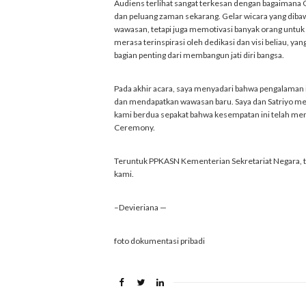
Audiens terlihat sangat terkesan dengan bagaimana G
dan peluang zaman sekarang. Gelar wicara yang diba
wawasan, tetapi juga memotivasi banyak orang untuk 
merasa terinspirasi oleh dedikasi dan visi beliau, 
bagian penting dari membangun jati diri bangsa.
Pada akhir acara, saya menyadari bahwa pengalaman in
dan mendapatkan wawasan baru. Saya dan Satriyo mer
kami berdua sepakat bahwa kesempatan ini telah me
Ceremony.
Teruntuk PPKASN Kementerian Sekretariat Negara, te
kami.
–Devieriana —
foto dokumentasi pribadi