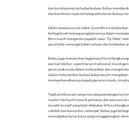
dan kecintaannya terhadap budaya. Beliau memberikan 
dan komitmen nyata terhadap pelestarian budaya ser
Dalam wawancara tersebut, Gusti Bhre menjelaskan b
berbagi kisah tentang pengalamannya dalam menjalan
Bhre masih mengamini pepatah Jawa “
Tiji Tibeh”, mati
ajaran/nilai semangat kebersamaan dan kedekatan a
Beliau juga menuturkan bagaimana Pura Mangkunegar
warisan leluhur, seperti tarian tradisional, musik ga
peran anak muda dalam melanjutkan dan mengembangka
dalam melestarikan budaya bukan berarti mengubah es
memperkenalkannya kepada generasi muda, misalnya m
Topik pembicaraan yang mencakup pandangannya tent
modern berhasil menarik perhatian dan antusiasme 
inisiatif-inisiatif yang telah dilakukan di Pura Man
sekolah dan komunitas setempat. Beliau juga berbagi
menciptakan karya-karya yang menggabungkan eleme