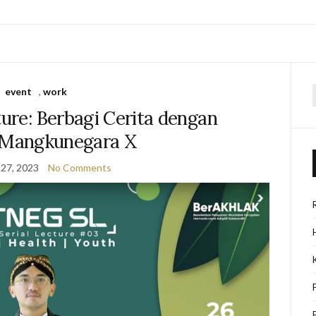
event
,
work
f
ture: Berbagi Cerita dengan
Mangkunegara X
27, 2023
No Comments