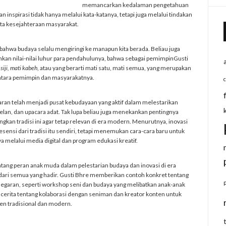
memancarkan kedalaman pengetahuan
inspirasi tidak hanya melalui kata-katanya, tetapi juga melalui tindakan
ta kesejahteraan masyarakat.
ahwa budaya selalu mengiringi ke manapun kita berada. Beliau juga
kan nilai-nilai luhur para pendahulunya, bahwa sebagai pemimpinGusti
 siji, mati kabeh
, atau yang berarti mati satu, mati semua, yang merupakan
ntara pemimpin dan masyarakatnya.
an telah menjadi pusat kebudayaan yang aktif dalam melestarikan
melan, dan upacara adat. Tak lupa beliau juga menekankan pentingnya
n tradisi ini agar tetap relevan di era modern. Menurutnya, inovasi
ensi dari tradisi itu sendiri, tetapi menemukan cara-cara baru untuk
elalui media digital dan program edukasi kreatif.
ang peran anak muda dalam pelestarian budaya dan inovasi di era
dari semua yang hadir. Gusti Bhre memberikan contoh konkret tentang
gkunegaran, seperti workshop seni dan budaya yang melibatkan anak-anak
 cerita tentang kolaborasi dengan seniman dan kreator konten untuk
n tradisional dan modern.