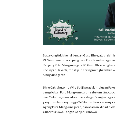
Siapa yang tidak kenal dengan Gusti Bhre, atau lebi
X? Beliau merupakan penguasa Pura Mangkunegaran 
Kanjeng Putri Mangkunegara IX. Gusti Bhre yang b
kecilnya di Jakarta, meskipun sering menghabiskan wak
Mangkunegaran.
Bhre Cakrahutomo Wira Sudjiwo adalah lulusan Faku
pengelolaan Pura Mangkunegaran sebelum dinobatk
usia 24 tahun, menjadikannya sebagai Mangkunegoro
yang membentang hingga 265 tahun. Penobatannya s
Ageng Pura Mangkunegaran, dan acara ini dihadiri o
Gubernur Jawa Tengah Ganjar Pranowo.