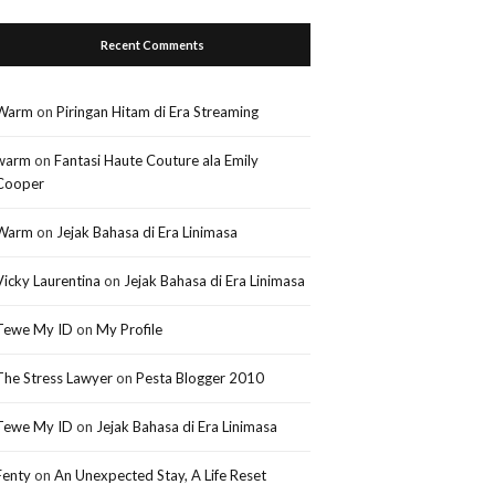
Recent Comments
Warm
on
Piringan Hitam di Era Streaming
warm
on
Fantasi Haute Couture ala Emily
Cooper
Warm
on
Jejak Bahasa di Era Linimasa
Vicky Laurentina
on
Jejak Bahasa di Era Linimasa
Tewe My ID
on
My Profile
The Stress Lawyer
on
Pesta Blogger 2010
Tewe My ID
on
Jejak Bahasa di Era Linimasa
Fenty
on
An Unexpected Stay, A Life Reset