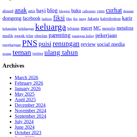
anak
curhat
blog
bayi
buku
absurd
artis
cpns
blogger
callcentre
demam
fiksi
dongeng
karir
facebook
Jakarta
kaleidoskop
fashion
film
ibu
iseng
keluarga
macet
MC
metafora
lebaran
menulis
kehamilan
kehilangan
parenting
pekerjaan
mudik
nggak jelas
obrolan
pasangan hidup
PNS
renungan
puisi
review
social media
penghargaan
teman
ulang tahun
twitter
swasta
Archives
March 2026
February 2026
January 2026
May 2025
April 2025
December 2024
November 2024
September 2024
July 2024
June 2024
October 2023