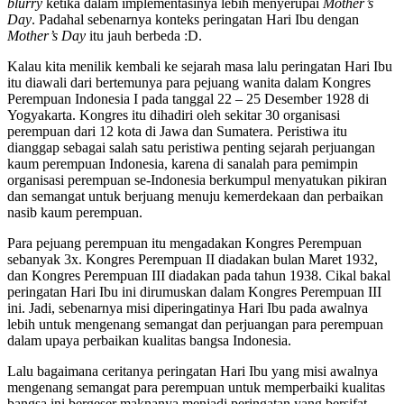
blurry
ketika dalam implementasinya lebih menyerupai
Mother’s
Day
. Padahal sebenarnya konteks peringatan Hari Ibu dengan
Mother’s Day
itu jauh berbeda :D.
Kalau kita menilik kembali ke sejarah masa lalu peringatan Hari Ibu
itu diawali dari bertemunya para pejuang wanita dalam Kongres
Perempuan Indonesia I pada tanggal 22 – 25 Desember 1928 di
Yogyakarta. Kongres itu dihadiri oleh sekitar 30 organisasi
perempuan dari 12 kota di Jawa dan Sumatera. Peristiwa itu
dianggap sebagai salah satu peristiwa penting sejarah perjuangan
kaum perempuan Indonesia, karena di sanalah para pemimpin
organisasi perempuan se-Indonesia berkumpul menyatukan pikiran
dan semangat untuk berjuang menuju kemerdekaan dan perbaikan
nasib kaum perempuan.
Para pejuang perempuan itu mengadakan Kongres Perempuan
sebanyak 3x. Kongres Perempuan II diadakan bulan Maret 1932,
dan Kongres Perempuan III diadakan pada tahun 1938. Cikal bakal
peringatan Hari Ibu ini dirumuskan dalam Kongres Perempuan III
ini. Jadi, sebenarnya misi diperingatinya Hari Ibu pada awalnya
lebih untuk mengenang semangat dan perjuangan para perempuan
dalam upaya perbaikan kualitas bangsa Indonesia.
Lalu bagaimana ceritanya peringatan Hari Ibu yang misi awalnya
mengenang semangat para perempuan untuk memperbaiki kualitas
bangsa ini bergeser maknanya menjadi peringatan yang bersifat