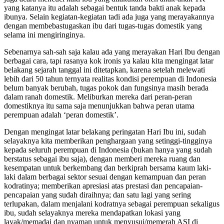
yang katanya itu adalah sebagai bentuk tanda bakti anak kepada
ibunya. Selain kegiatan-kegiatan tadi ada juga yang merayakannya
dengan membebastugaskan ibu dari tugas-tugas domestik yang
selama ini mengiringinya.
Sebenarnya sah-sah saja kalau ada yang merayakan Hari Ibu dengan
berbagai cara, tapi rasanya kok ironis ya kalau kita mengingat latar
belakang sejarah tanggal ini ditetapkan, karena setelah melewati
lebih dari 50 tahun ternyata realitas kondisi perempuan di Indonesia
belum banyak berubah, tugas pokok dan fungsinya masih berada
dalam ranah domestik. Meliburkan mereka dari peran-peran
domestiknya itu sama saja menunjukkan bahwa peran utama
perempuan adalah ‘peran domestik’.
Dengan mengingat latar belakang peringatan Hari Ibu ini, sudah
selayaknya kita memberikan penghargaan yang setinggi-tingginya
kepada seluruh perempuan di Indonesia (bukan hanya yang sudah
berstatus sebagai ibu saja), dengan memberi mereka ruang dan
kesempatan untuk berkembang dan berkiprah bersama kaum laki-
laki dalam berbagai sektor sesuai dengan kemampuan dan peran
kodratinya; memberikan apresiasi atas prestasi dan pencapaian-
pencapaian yang sudah diraihnya; dan satu lagi yang sering
terlupakan, dalam menjalani kodratnya sebagai perempuan sekaligus
ibu, sudah selayaknya mereka mendapatkan lokasi yang
layak/memadai dan nyaman untuk menyusui/memerah ASI di