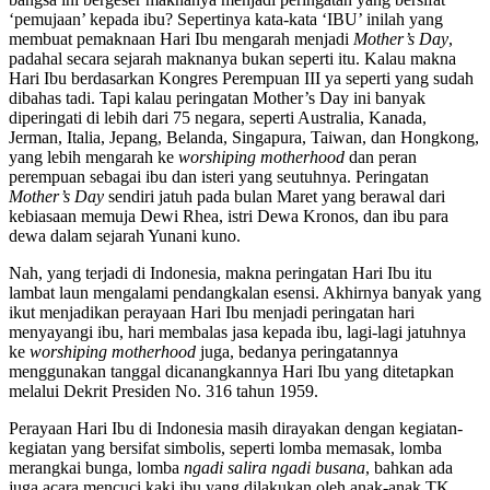
‘pemujaan’ kepada ibu? Sepertinya kata-kata ‘IBU’ inilah yang
membuat pemaknaan Hari Ibu mengarah menjadi
Mother’s Day
,
padahal secara sejarah maknanya bukan seperti itu. Kalau makna
Hari Ibu berdasarkan Kongres Perempuan III ya seperti yang sudah
dibahas tadi. Tapi kalau peringatan Mother’s Day ini banyak
diperingati di lebih dari 75 negara, seperti Australia, Kanada,
Jerman, Italia, Jepang, Belanda, Singapura, Taiwan, dan Hongkong,
yang lebih mengarah ke
worshiping motherhood
dan peran
perempuan sebagai ibu dan isteri yang seutuhnya. Peringatan
Mother’s Day
sendiri jatuh pada bulan Maret yang berawal dari
kebiasaan memuja Dewi Rhea, istri Dewa Kronos, dan ibu para
dewa dalam sejarah Yunani kuno.
Nah, yang terjadi di Indonesia, makna peringatan Hari Ibu itu
lambat laun mengalami pendangkalan esensi. Akhirnya banyak yang
ikut menjadikan perayaan Hari Ibu menjadi peringatan hari
menyayangi ibu, hari membalas jasa kepada ibu, lagi-lagi jatuhnya
ke
worshiping
motherhood
juga, bedanya peringatannya
menggunakan tanggal dicanangkannya Hari Ibu yang ditetapkan
melalui Dekrit Presiden No. 316 tahun 1959.
Perayaan Hari Ibu di Indonesia masih dirayakan dengan kegiatan-
kegiatan yang bersifat simbolis, seperti lomba memasak, lomba
merangkai bunga, lomba
ngadi salira ngadi busana
, bahkan ada
juga acara mencuci kaki ibu yang dilakukan oleh anak-anak TK