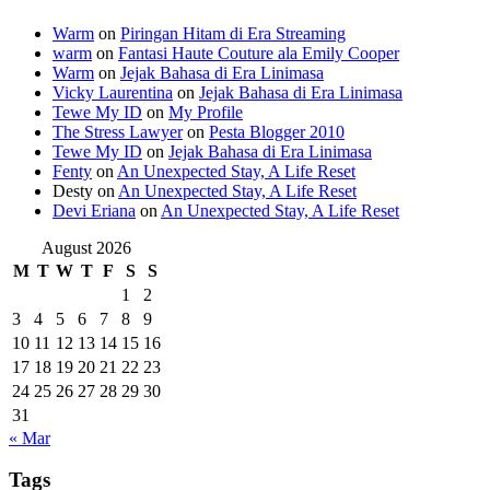
Warm
on
Piringan Hitam di Era Streaming
warm
on
Fantasi Haute Couture ala Emily Cooper
Warm
on
Jejak Bahasa di Era Linimasa
Vicky Laurentina
on
Jejak Bahasa di Era Linimasa
Tewe My ID
on
My Profile
The Stress Lawyer
on
Pesta Blogger 2010
Tewe My ID
on
Jejak Bahasa di Era Linimasa
Fenty
on
An Unexpected Stay, A Life Reset
Desty
on
An Unexpected Stay, A Life Reset
Devi Eriana
on
An Unexpected Stay, A Life Reset
August 2026
M
T
W
T
F
S
S
1
2
3
4
5
6
7
8
9
10
11
12
13
14
15
16
17
18
19
20
21
22
23
24
25
26
27
28
29
30
31
« Mar
Tags