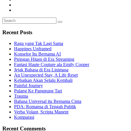
Search
Search
for:
Recent Posts
Raga yang Tak Lagi Sama
Happines Unframed
Konselor Itu Bernama AI
Piringan Hitam di Era Streaming
Fantasi Haute Couture ala Emily Cooper
Jejak Bahasa di Era Linimasa
An Unexpected Stay, A Life Reset
Kebaikan Akan Selalu Kembali
Painful Journey
Pulang Ke Panggung Tari
Trauma
Bahasa Universal itu Bernama Cinta
PDA: Romansa di Tengah Publik
Verba Volant, Scripta Manent
Komparasi
Recent Comments