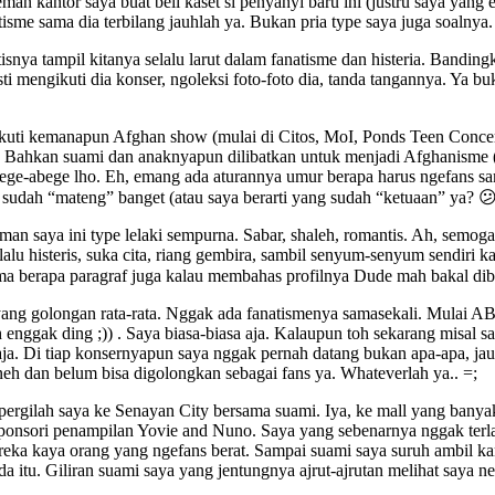
 kantor saya buat beli kaset si penyanyi baru ini (justru saya yang eng
sme sama dia terbilang jauhlah ya. Bukan pria type saya juga soalnya. A
tisnya tampil kitanya selalu larut dalam fanatisme dan histeria. Bandi
engikuti dia konser, ngoleksi foto-foto dia, tanda tangannya. Ya bukan
uti kemanapun Afghan show (mulai di Citos, MoI, Ponds Teen Concert, 
 * . Bahkan suami dan anaknyapun dilibatkan untuk menjadi Afghanisme
ege-abege lho. Eh, emang ada aturannya umur berapa harus ngefans sam
 sudah “mateng” banget (atau saya berarti yang sudah “ketuaan” ya? 😕
eman saya ini type lelaki sempurna. Sabar, shaleh, romantis. Ah, semog
lalu histeris, suka cita, riang gembira, sambil senyum-senyum sendiri 
ma berapa paragraf juga kalau membahas profilnya Dude mah bakal dibe
 yang golongan rata-rata. Nggak ada fanatismenya samasekali. Mulai AB
enggak ding ;)) . Saya biasa-biasa aja. Kalaupun toh sekarang misal 
ja. Di tiap konsernyapun saya nggak pernah datang bukan apa-apa, jauh
eh dan belum bisa digolongkan sebagai fans ya. Whateverlah ya.. =;
 pergilah saya ke Senayan City bersama suami. Iya, ke mall yang banya
eponsori penampilan Yovie and Nuno. Saya yang sebenarnya nggak terlal
mereka kaya orang yang ngefans berat. Sampai suami saya suruh ambil 
itu. Giliran suami saya yang jentungnya ajrut-ajrutan melihat saya ne