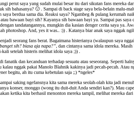
i perut saya yang sudah mulai besar itu dari sikutan fans mereka dari 
 sih bahasanya? 🙁 . Sampai di back stage saya bela-belain malu-mal
aya berdua sama dia. Reaksi saya? Ngambeg & pulang kerumah naik tak
 atau bawaan bayi sih? Kayanya sih bawaan bayi ya. Sampai pas saya 
 dengan tandatangannya, mungkin dia kasian denger cerita saya ya. Awa
olah photoshop. And, yes it was.. :)) . Katanya biar anak saya nggak ng
menjadi seorang fans berat. Bagaimana histerianya (walaupun saya nggak
banget sih? biasa aja napa?”
, dan cintanya sama idola mereka. Masih 
li setelah histeris melihat idola saya ;)) .
i fanatik dan kecanduan terhadap sesuatu atau seseorang. Seperti ha
tau kalau nggak pakai Manolo Blahnik kakinya jadi pecah-pecah. Atau 
er begitu, ah itu cuma kebetulan saja ;;) *ngeles*
n sampai saking ngefansnya kita sama mereka seolah-olah kita jadi men
nya konser, monggo (wong itu duit-duit Anda sendiri kan?). Mau cape
kan ketika kita berhasil menonton mereka tampil, melihat mereka dari