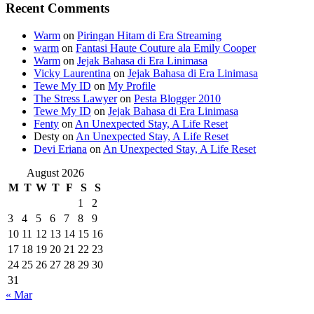
Recent Comments
Warm
on
Piringan Hitam di Era Streaming
warm
on
Fantasi Haute Couture ala Emily Cooper
Warm
on
Jejak Bahasa di Era Linimasa
Vicky Laurentina
on
Jejak Bahasa di Era Linimasa
Tewe My ID
on
My Profile
The Stress Lawyer
on
Pesta Blogger 2010
Tewe My ID
on
Jejak Bahasa di Era Linimasa
Fenty
on
An Unexpected Stay, A Life Reset
Desty
on
An Unexpected Stay, A Life Reset
Devi Eriana
on
An Unexpected Stay, A Life Reset
August 2026
M
T
W
T
F
S
S
1
2
3
4
5
6
7
8
9
10
11
12
13
14
15
16
17
18
19
20
21
22
23
24
25
26
27
28
29
30
31
« Mar