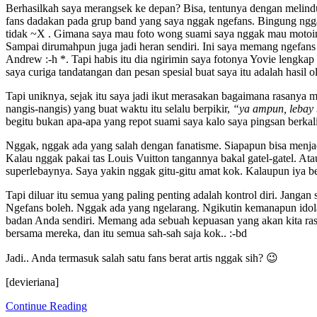
Berhasilkah saya merangsek ke depan? Bisa, tentunya dengan melindung
fans dadakan pada grup band yang saya nggak ngefans. Bingung nggak
tidak ~X . Gimana saya mau foto wong suami saya nggak mau motoin s
Sampai dirumahpun juga jadi heran sendiri. Ini saya memang ngefans
Andrew :-h *. Tapi habis itu dia ngirimin saya fotonya Yovie lengkap
saya curiga tandatangan dan pesan spesial buat saya itu adalah hasil 
Tapi uniknya, sejak itu saya jadi ikut merasakan bagaimana rasanya 
nangis-nangis) yang buat waktu itu selalu berpikir,
“ya ampun, lebay 
begitu bukan apa-apa yang repot suami saya kalo saya pingsan berkali-ka
Nggak, nggak ada yang salah dengan fanatisme. Siapapun bisa menjad
Kalau nggak pakai tas Louis Vuitton tangannya bakal gatel-gatel. A
superlebaynya. Saya yakin nggak gitu-gitu amat kok. Kalaupun iya ben
Tapi diluar itu semua yang paling penting adalah kontrol diri. Janga
Ngefans boleh. Nggak ada yang ngelarang. Ngikutin kemanapun idola
badan Anda sendiri. Memang ada sebuah kepuasan yang akan kita rasa
bersama mereka, dan itu semua sah-sah saja kok.. :-bd
Jadi.. Anda termasuk salah satu fans berat artis nggak sih? 😉
[devieriana]
Continue Reading