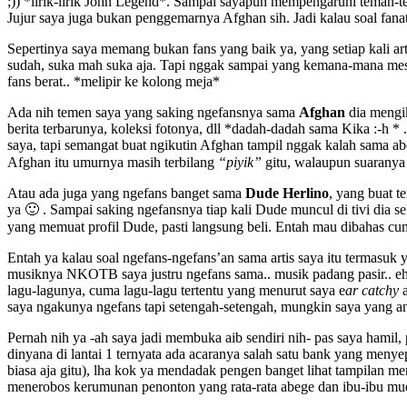
;)) *lirik-lirik John Legend*. Sampai sayapun mempengaruhi teman-teman
Jujur saya juga bukan penggemarnya Afghan sih. Jadi kalau soal fanati
Sepertinya saya memang bukan fans yang baik ya, yang setiap kali ar
sudah, suka mah suka aja. Tapi nggak sampai yang kemana-mana mesti m
fans berat.. *melipir ke kolong meja*
Ada nih temen saya yang saking ngefansnya sama
Afghan
dia mengik
berita terbarunya, koleksi fotonya, dll *dadah-dadah sama Kika :-h
saya, tapi semangat buat ngikutin Afghan tampil nggak kalah sama ab
Afghan itu umurnya masih terbilang
“piyik”
gitu, walaupun suaranya
Atau ada juga yang ngefans banget sama
Dude Herlino
, yang buat t
ya 🙂 . Sampai saking ngefansnya tiap kali Dude muncul di tivi dia se
yang memuat profil Dude, pasti langsung beli. Entah mau dibahas cu
Entah ya kalau soal ngefans-ngefans’an sama artis saya itu termasuk
musiknya NKOTB saya justru ngefans sama.. musik padang pasir.. eh 
lagu-lagunya, cuma lagu-lagu tertentu yang menurut saya e
ar catchy
a
saya ngakunya ngefans tapi setengah-setengah, mungkin saya yang an
Pernah nih ya -ah saya jadi membuka aib sendiri nih- pas saya hamil,
dinyana di lantai 1 ternyata ada acaranya salah satu bank yang meny
biasa aja gitu), lha kok ya mendadak pengen banget lihat tampilan 
menerobos kerumunan penonton yang rata-rata abege dan ibu-ibu muda 