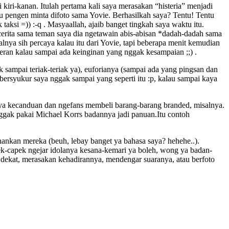
kiri-kanan. Itulah pertama kali saya merasakan “histeria” menjadi
u pengen minta difoto sama Yovie. Berhasilkah saya? Tentu! Tentu
si =)) :-q . Masyaallah, ajaib banget tingkah saya waktu itu.
cerita sama teman saya dia ngetawain abis-abisan *dadah-dadah sama
lnya sih percaya kalau itu dari Yovie, tapi beberapa menit kemudian
ileran kalau sampai ada keinginan yang nggak kesampaian ;;) .
 sampai teriak-teriak ya), euforianya (sampai ada yang pingsan dan
bersyukur saya nggak sampai yang seperti itu :p, kalau sampai kaya
lnya kecanduan dan ngefans membeli barang-barang branded, misalnya.
nggak pakai Michael Korrs badannya jadi panuan.Itu contoh
uhankan mereka (beuh, lebay banget ya bahasa saya? hehehe..).
k-capek ngejar idolanya kesana-kemari ya boleh, wong ya badan-
 dekat, merasakan kehadirannya, mendengar suaranya, atau berfoto