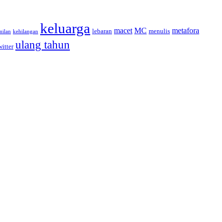
keluarga
macet
MC
metafora
lebaran
menulis
milan
kehilangan
ulang tahun
witter