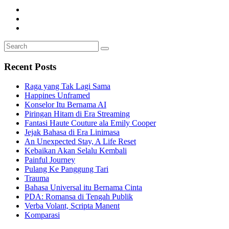
Search
Search
for:
Recent Posts
Raga yang Tak Lagi Sama
Happines Unframed
Konselor Itu Bernama AI
Piringan Hitam di Era Streaming
Fantasi Haute Couture ala Emily Cooper
Jejak Bahasa di Era Linimasa
An Unexpected Stay, A Life Reset
Kebaikan Akan Selalu Kembali
Painful Journey
Pulang Ke Panggung Tari
Trauma
Bahasa Universal itu Bernama Cinta
PDA: Romansa di Tengah Publik
Verba Volant, Scripta Manent
Komparasi