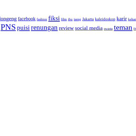
fiksi
dongeng
karir
facebook
Jakarta
kaleidoskop
fashion
film
ibu
iseng
keha
PNS
teman
renungan
puisi
review
social media
t
swasta