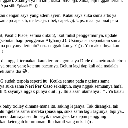
gak). Soalnya ya itu tadi, biasa-biasa aja. Suka, tapi nggak terlalu.
pa siih *plaak!* :)) .
ngkan dengan saya yang adem ayem. Kalau saya suka sama artis ya
 apa-apa sih, males aja, ribet, capek :)). Ups, maaf ya buat para
Pasific Place, semua diikuti), ikut milist penggemarnya, update
 (sebutan bagi penggemar Afghan) :D. Usianya sih sepantaran sama
a penyanyi tertentu? err.. enggak kan ya? ;)) . Ya maksudnya kan
 )
a dia nggak termakan karakter protagonisnya Dude di sinetron-sinetron
kaya orang yang ketemu pacarnya. Belum lagi tiap kali ada majalah
li sama dia 😀 .
G sudah terpola seperti itu. Ketika semua pada ngefans sama
saya suka sama
Neri Per Caso
sekalipun, saya nggak semuanya hafal
 & sayanya nggak punya duit :-j . Itu alasan utamanya :-” . Ya kalau
k baby trolley dimana-mana itu, saking leganya. Tak disangka, tak
u ngefans sama mereka (biasa aja, suka sama lagu-lagunya, tapi ya..
kamera dan saya sendiri asyik merangsek ke depan panggung
kad ketengah kerumunan. Ibu hamil yang nekat :)) .