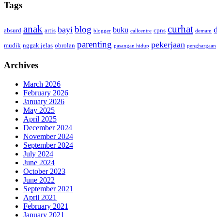
Tags
anak
curhat
blog
bayi
buku
absurd
artis
cpns
blogger
callcentre
demam
parenting
pekerjaan
mudik
nggak jelas
obrolan
pasangan hidup
penghargaan
Archives
March 2026
February 2026
January 2026
May 2025
April 2025
December 2024
November 2024
September 2024
July 2024
June 2024
October 2023
June 2022
September 2021
April 2021
February 2021
January 2021