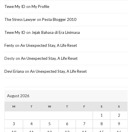
Tewe My ID
on
My Profile
The Stress Lawyer
on
Pesta Blogger 2010
Tewe My ID
on
Jejak Bahasa di Era Linimasa
Fenty
on
An Unexpected Stay, A Life Reset
Desty
on
An Unexpected Stay, A Life Reset
Devi Eriana
on
An Unexpected Stay, A Life Reset
August 2026
M
T
W
T
F
S
S
1
2
3
4
5
6
7
8
9