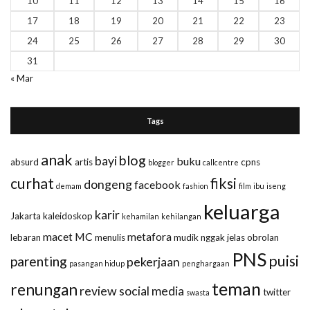
10
11
12
13
14
15
16
17
18
19
20
21
22
23
24
25
26
27
28
29
30
31
« Mar
Tags
anak
blog
bayi
buku
absurd
artis
cpns
blogger
callcentre
curhat
fiksi
dongeng
facebook
demam
fashion
film
ibu
iseng
keluarga
karir
Jakarta
kaleidoskop
kehamilan
kehilangan
macet
MC
metafora
lebaran
menulis
mudik
nggak jelas
obrolan
PNS
puisi
parenting
pekerjaan
pasangan hidup
penghargaan
teman
renungan
review
social media
twitter
swasta