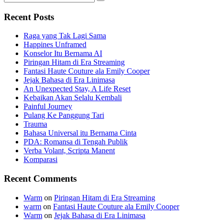
Search
for:
Recent Posts
Raga yang Tak Lagi Sama
Happines Unframed
Konselor Itu Bernama AI
Piringan Hitam di Era Streaming
Fantasi Haute Couture ala Emily Cooper
Jejak Bahasa di Era Linimasa
An Unexpected Stay, A Life Reset
Kebaikan Akan Selalu Kembali
Painful Journey
Pulang Ke Panggung Tari
Trauma
Bahasa Universal itu Bernama Cinta
PDA: Romansa di Tengah Publik
Verba Volant, Scripta Manent
Komparasi
Recent Comments
Warm
on
Piringan Hitam di Era Streaming
warm
on
Fantasi Haute Couture ala Emily Cooper
Warm
on
Jejak Bahasa di Era Linimasa