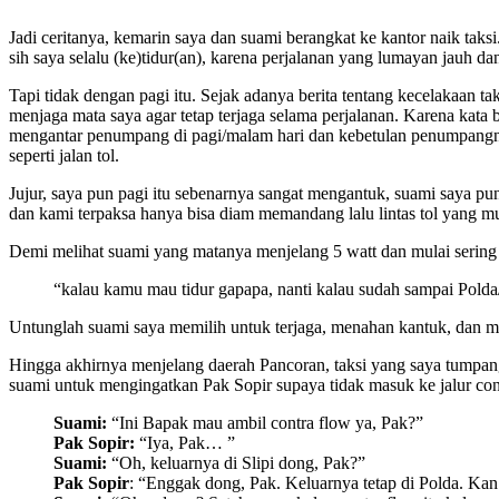
Jadi ceritanya, kemarin saya dan suami berangkat ke kantor naik taks
sih saya selalu (ke)tidur(an), karena perjalanan yang lumayan jauh dan
Tapi tidak dengan pagi itu. Sejak adanya berita tentang kecelakaa
menjaga mata saya agar tetap terjaga selama perjalanan. Karena kat
mengantar penumpang di pagi/malam hari dan kebetulan penumpangnya t
seperti jalan tol.
Jujur, saya pun pagi itu sebenarnya sangat mengantuk, suami saya p
dan kami terpaksa hanya bisa diam memandang lalu lintas tol yang mu
Demi melihat suami yang matanya menjelang 5 watt dan mulai sering 
“kalau kamu mau tidur gapapa, nanti kalau sudah sampai Pold
Untunglah suami saya memilih untuk terjaga, menahan kantuk, dan 
Hingga akhirnya menjelang daerah Pancoran, taksi yang saya tumpangi
suami untuk mengingatkan Pak Sopir supaya tidak masuk ke jalur con
Suami:
“Ini Bapak mau ambil contra flow ya, Pak?”
Pak Sopir:
“Iya, Pak… ”
Suami:
“Oh, keluarnya di Slipi dong, Pak?”
Pak Sopir
: “Enggak dong, Pak. Keluarnya tetap di Polda. Kan 