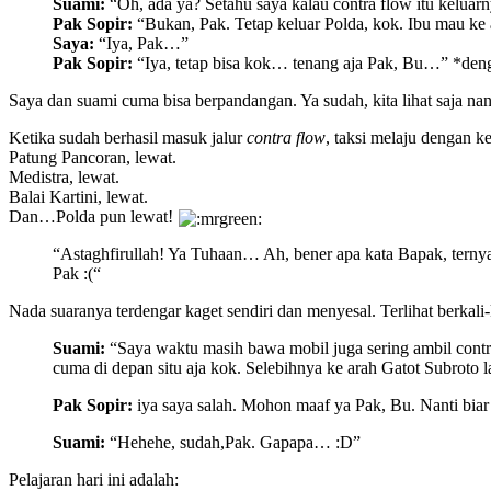
Suami:
“Oh, ada ya? Setahu saya kalau contra flow itu keluar
Pak Sopir:
“Bukan, Pak. Tetap keluar Polda, kok. Ibu mau ke 
Saya:
“Iya, Pak…”
Pak Sopir:
“Iya, tetap bisa kok… tenang aja Pak, Bu…” *den
Saya dan suami cuma bisa berpandangan. Ya sudah, kita lihat saja na
Ketika sudah berhasil masuk jalur
contra flow
, taksi melaju dengan k
Patung Pancoran, lewat.
Medistra, lewat.
Balai Kartini, lewat.
Dan…Polda pun lewat!
“Astaghfirullah! Ya Tuhaan… Ah, bener apa kata Bapak, ternyata 
Pak :(“
Nada suaranya terdengar kaget sendiri dan menyesal. Terlihat berkal
Suami:
“Saya waktu masih bawa mobil juga sering ambil contra
cuma di depan situ aja kok. Selebihnya ke arah Gatot Subroto
Pak Sopir:
iya saya salah. Mohon maaf ya Pak, Bu. Nanti biar
Suami:
“Hehehe, sudah,Pak. Gapapa… :D”
Pelajaran hari ini adalah: