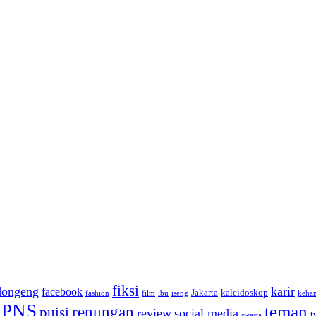
fiksi
dongeng
karir
facebook
Jakarta
kaleidoskop
fashion
film
ibu
iseng
keha
PNS
teman
renungan
puisi
review
social media
t
swasta