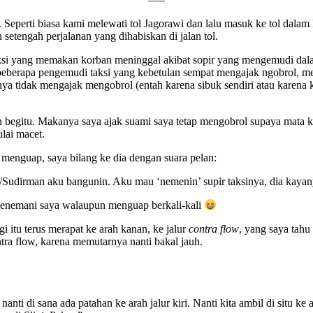
i. Seperti biasa kami melewati tol Jagorawi dan lalu masuk ke tol dala
 setengah perjalanan yang dihabiskan di jalan tol.
n taksi yang memakan korban meninggal akibat sopir yang mengemudi d
a beberapa pengemudi taksi yang kebetulan sempat mengajak ngobrol, m
idak mengajak mengobrol (entah karena sibuk sendiri atau karena keti
un begitu. Makanya saya ajak suami saya tetap mengobrol supaya mata 
lai macet.
menguap, saya bilang ke dia dengan suara pelan:
a/Sudirman aku bangunin. Aku mau ‘nemenin’ supir taksinya, dia kaya
menemani saya walaupun menguap berkali-kali
 itu terus merapat ke arah kanan, ke jalur
contra flow
, yang saya tahu
tra flow, karena memutarnya nanti bakal jauh.
nanti di sana ada patahan ke arah jalur kiri. Nanti kita ambil di situ