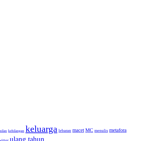
keluarga
macet
MC
metafora
lebaran
menulis
milan
kehilangan
ulang tahun
witter