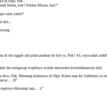
nya di Slipi, Pak…”
arah Istana, kan? Sekitar Monas, kan?”
gan nada yakin*
nti deh…
encang.
di sini nggak ada jalan patahan ke kiri ya, Pak? Ah, saya salah ambil j
i-kali dia mengusap wajahnya seolah menyadari kesoktahuannya tadi.
 flow, Pak. Memang keluarnya di Slipi. Kalau mau ke Sudirman ya ambi
 lancar… :D”
 argonya dikurangi saja… :(”