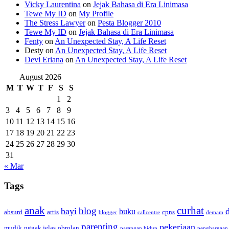
Vicky Laurentina
on
Jejak Bahasa di Era Linimasa
Tewe My ID
on
My Profile
The Stress Lawyer
on
Pesta Blogger 2010
Tewe My ID
on
Jejak Bahasa di Era Linimasa
Fenty
on
An Unexpected Stay, A Life Reset
Desty
on
An Unexpected Stay, A Life Reset
Devi Eriana
on
An Unexpected Stay, A Life Reset
August 2026
M
T
W
T
F
S
S
1
2
3
4
5
6
7
8
9
10
11
12
13
14
15
16
17
18
19
20
21
22
23
24
25
26
27
28
29
30
31
« Mar
Tags
anak
curhat
blog
bayi
buku
absurd
artis
cpns
blogger
callcentre
demam
parenting
pekerjaan
mudik
nggak jelas
obrolan
pasangan hidup
penghargaan