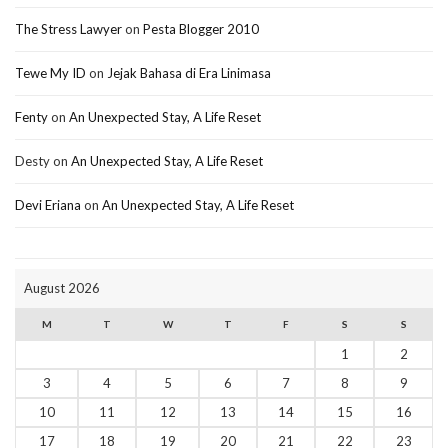
The Stress Lawyer
on
Pesta Blogger 2010
Tewe My ID
on
Jejak Bahasa di Era Linimasa
Fenty
on
An Unexpected Stay, A Life Reset
Desty
on
An Unexpected Stay, A Life Reset
Devi Eriana
on
An Unexpected Stay, A Life Reset
August 2026
M
T
W
T
F
S
S
1
2
3
4
5
6
7
8
9
10
11
12
13
14
15
16
17
18
19
20
21
22
23