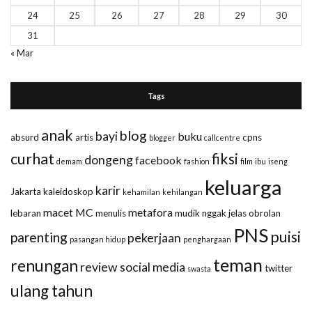
24
25
26
27
28
29
30
31
« Mar
Tags
anak
blog
bayi
buku
absurd
artis
cpns
blogger
callcentre
curhat
fiksi
dongeng
facebook
demam
fashion
film
ibu
iseng
keluarga
karir
Jakarta
kaleidoskop
kehamilan
kehilangan
macet
MC
metafora
lebaran
menulis
mudik
nggak jelas
obrolan
PNS
puisi
parenting
pekerjaan
pasangan hidup
penghargaan
teman
renungan
review
social media
twitter
swasta
ulang tahun