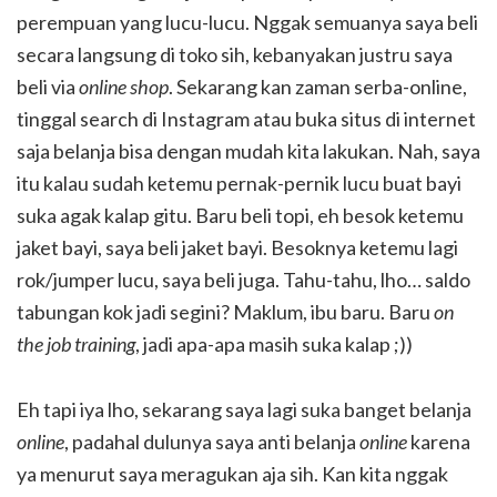
perempuan yang lucu-lucu. Nggak semuanya saya beli
secara langsung di toko sih, kebanyakan justru saya
beli via
online shop
. Sekarang kan zaman serba-online,
tinggal search di Instagram atau buka situs di internet
saja belanja bisa dengan mudah kita lakukan. Nah, saya
itu kalau sudah ketemu pernak-pernik lucu buat bayi
suka agak kalap gitu. Baru beli topi, eh besok ketemu
jaket bayi, saya beli jaket bayi. Besoknya ketemu lagi
rok/jumper lucu, saya beli juga. Tahu-tahu, lho… saldo
tabungan kok jadi segini? Maklum, ibu baru. Baru
on
the job training
, jadi apa-apa masih suka kalap ;))
Eh tapi iya lho, sekarang saya lagi suka banget belanja
online
, padahal dulunya saya anti belanja
online
karena
ya menurut saya meragukan aja sih. Kan kita nggak